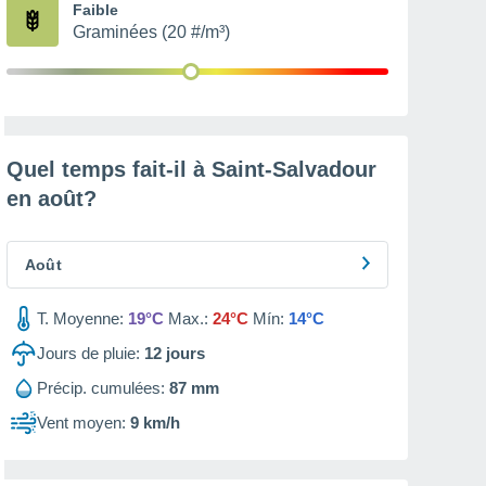
Faible
Graminées (20 #/m³)
Quel temps fait-il à Saint-Salvadour
en
août
?
Août
T. Moyenne:
19°C
Max.:
24°C
Mín:
14°C
Jours de pluie:
12
jours
Précip. cumulées:
87 mm
Vent moyen:
9 km/h