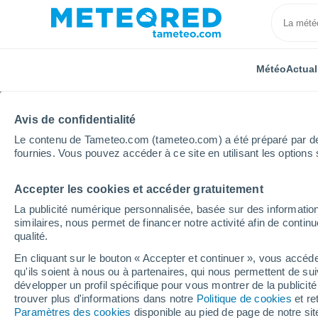
Météo
Actual
Avis de confidentialité
Le contenu de Tameteo.com (tameteo.com) a été préparé par des 
fournies. Vous pouvez accéder à ce site en utilisant les options 
Accepter les cookies et accéder gratuitement
Accueil
Nouvelle-Aquitaine
Département de la Corr
La publicité numérique personnalisée, basée sur des information
similaires, nous permet de financer notre activité afin de conti
Météo Saint-Salvadour
qualité.
En cliquant sur le bouton « Accepter et continuer », vous accéde
20:32
Samedi
qu'ils soient à nous ou à partenaires, qui nous permettent de sui
développer un profil spécifique pour vous montrer de la publicit
trouver plus d'informations dans notre
Politique de cookies
et re
Éclaircies
Paramètres des cookies
disponible au pied de page de notre si