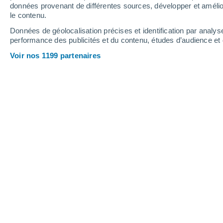
1.5 mm
1 mm
données provenant de différentes sources, développer et amélior
le contenu.
32°
/
21°
32°
/
19°
33°
/
16°
Données de géolocalisation précises et identification par analys
performance des publicités et du contenu, études d’audience e
18
-
43
km/h
12
-
24
km/h
13
14
-
28
km/h
Voir nos 1199 partenaires
Météo Saint-Salvadour aujourd´hui
, 
Éclaircies
33°
17:00
T. ressentie
32°
Éclaircies
33°
18:00
T. ressentie
32°
Éclaircies
32°
19:00
T. ressentie
31°
Éclaircies
31°
20:00
T. ressentie
31°