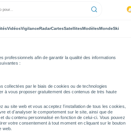
ités
Vidéos
Vigilance
Radar
Cartes
Satellites
Modèles
Monde
Ski
professionnels afin de garantir la qualité des informations
suivantes :
èze
Saint-Salvadour
s collectées par le biais de cookies ou de technologies
nuer à vous proposer gratuitement des contenus de très haute
z au site web et vous acceptez l'installation de tous les cookies,
...
vre et d'analyser le comportement sur le site, ainsi que de
é et du contenu personnalisé en fonction de celui-ci. Vous pouvez
Heure par heure
tirer votre consentement à tout moment en cliquant sur le bouton
Intervalles nuageux dans les
te web.
prochaines heures