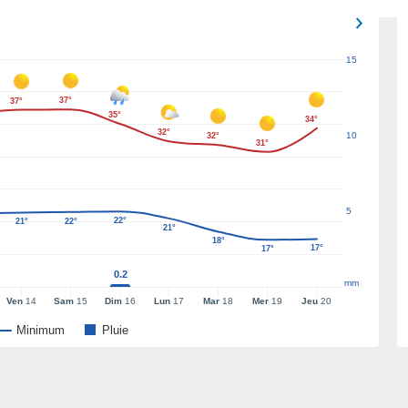
15
37°
37°
35°
34°
32°
10
32°
31°
5
22°
21°
22°
21°
18°
17°
17°
0.2
mm
Ven
14
Sam
15
Dim
16
Lun
17
Mar
18
Mer
19
Jeu
20
Minimum
Pluie