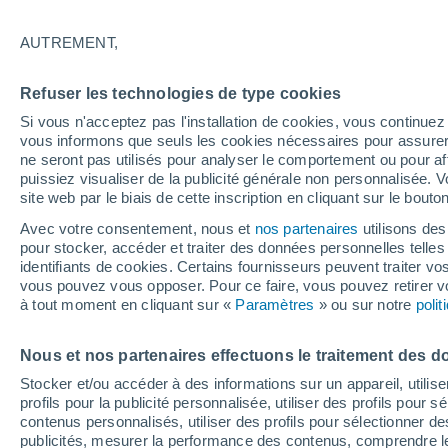
28°
AUTREMENT,
Nord-est
Refuser les technologies de type cookies
Sensation de 29°
2
-
6 km/h
Si vous n'acceptez pas l'installation de cookies, vous continu
vous informons que seuls les cookies nécessaires pour assurer la
ne seront pas utilisés pour analyser le comportement ou pour af
puissiez visualiser de la publicité générale non personnalisée. V
Flash info
site web par le biais de cette inscription en cliquant sur le bouto
Encore de la chaleur !
Avec votre consentement, nous et
nos partenaires
utilisons des
pour stocker, accéder et traiter des données personnelles telles 
Météo 1 - 7 jours
Heure par heure
Actualité
Carte
identifiants de cookies. Certains fournisseurs peuvent traiter vo
vous pouvez vous opposer. Pour ce faire, vous pouvez retirer
à tout moment en cliquant sur «
Paramètres
» ou sur notre
poli
Demain
Lundi
Aujourd´hui
Nous et nos partenaires effectuons le traitement des d
9 Août
10 Août
8 Août
Stocker et/ou accéder à des informations sur un appareil, utilise
profils pour la publicité personnalisée, utiliser des profils pour 
contenus personnalisés, utiliser des profils pour sélectionner
publicités, mesurer la performance des contenus, comprendre le
70%
60%