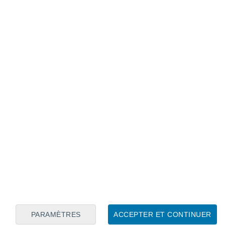
Calendrier lunaire
Lun
Mar
Mer
Jeu
Ven
Sam
Dim
8
9
10
11
12
13
14
15
16
17
18
19
20
21
PARAMÈTRES
ACCEPTER ET CONTINUER