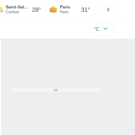
Saint-Salvadour
Paris
Montpelli
28°
31°
Corrèze
Paris
Hérault
°C