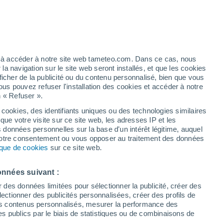
Vigilance jaune
Alerte canicule de niveau modéré à
Saint-Salvadour aujourd’hui
ez à accéder à notre site web tameteo.com. Dans ce cas, nous
 navigation sur le site web seront installés, et que les cookies
ficher de la publicité ou du contenu personnalisé, bien que vous
ous pouvez refuser l'installation des cookies et accéder à notre
n « Refuser ».
 cookies, des identifiants uniques ou des technologies similaires
que votre visite sur ce site web, les adresses IP et les
 de couverture nuageuse
Radar de pluie
Satellites
Modèles
s données personnelles sur la base d'un intérêt légitime, auquel
 votre consentement ou vous opposer au traitement des données
tique de cookies
sur ce site web.
Mardi
Mercredi
Jeudi
Vendredi
onnées suivant :
11 Août
12 Août
13 Août
14 Août
r des données limitées pour sélectionner la publicité, créer des
sélectionner des publicités personnalisées, créer des profils de
 des contenus personnalisés, mesurer la performance des
s publics par le biais de statistiques ou de combinaisons de
40%