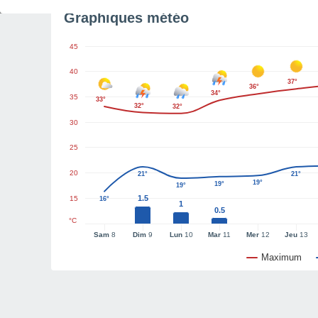
Graphiques météo
45
40
37°
36°
34°
35
33°
32°
32°
30
25
20
21°
21°
19°
19°
19°
1.5
15
16°
1
0.5
°C
Sam
8
Dim
9
Lun
10
Mar
11
Mer
12
Jeu
13
Maximum