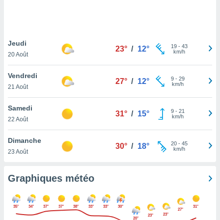
logies
e
s
Jeudi
tez pas
19
-
43
23°
/
12°
km/h
ation de
20 Août
, vous
z à
Vendredi
9
-
29
27°
/
12°
à notre
km/h
21 Août
.com.
Samedi
 cas,
9
-
21
31°
/
15°
km/h
us
22 Août
ns que
s
Dimanche
20
-
45
30°
/
18°
km/h
23 Août
ires
urer la
on sur le
Graphiques météo
 seront
, et que
ies ne
35°
34°
37°
37°
38°
33°
33°
30°
31°
27°
as
23°
23°
20°