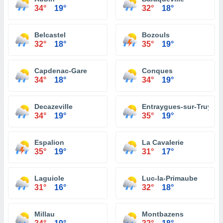
34°
19°
32°
18°
Belcastel
Bozouls
32°
18°
35°
19°
Capdenac-Gare
Conques
34°
18°
34°
19°
Decazeville
Entraygues-sur-Truyère
34°
19°
35°
19°
Espalion
La Cavalerie
35°
19°
31°
17°
Laguiole
Luc-la-Primaube
31°
16°
32°
18°
Millau
Montbazens