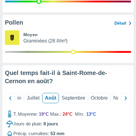
nées
lles sur
d'un
égitime,
Pollen
Détail
vous
vous
Moyen
 Pour ce
Graminées (28 #/m³)
ous
etirer
ement
 opposer
Quel temps fait-il à Saint-Rome-de-
ement
nées à
Cernon en
août
?
ment en
 sur «
res
» ou
Mai
Juin
Juillet
Août
Septembre
Octobre
Novembre
e
que de
kies
T. Moyenne:
19°C
Max.:
24°C
Mín:
13°C
ite web.
Jours de pluie:
8
jours
t nos
Précip. cumulées:
53 mm