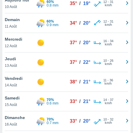
60%
n «
12
-
31
35°
/
19°
0.8 mm
km/h
10 Août
 et
r »,
cédez au
Demain
60%
12
-
31
34°
/
20°
 et vous
0.9 mm
km/h
11 Août
z
ation de
Mercredi
16
-
34
37°
/
20°
km/h
12 Août
qu'ils
 nous ou
aires,
Jeudi
10
-
26
37°
/
22°
km/h
13 Août
nt de
t
Vendredi
11
-
36
er le
38°
/
21°
km/h
14 Août
ement
te, ainsi
Samedi
70%
14
-
37
33°
/
21°
0.6 mm
km/h
per un
15 Août
écifique
us
Dimanche
70%
10
-
32
de la
33°
/
20°
0.7 mm
km/h
16 Août
 et du