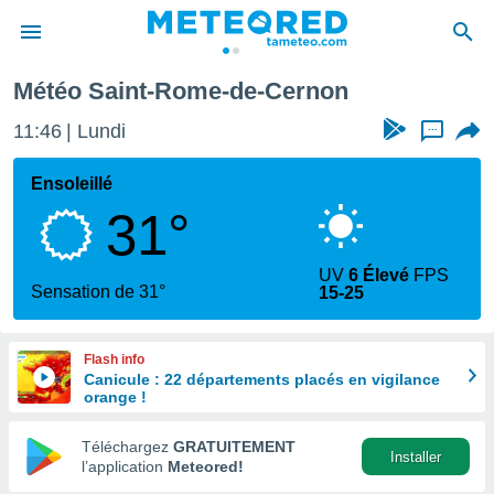
Météo Saint-Rome-de-Cernon
e
ntialité
11:46
Lundi
...
enu de
o.com
Ensoleillé
o.com) a
31°
aré par
onnels
UV
6 Élevé
FPS
arantir
Sensation de 31°
15-25
té des
ions
. Vous
Flash info
accéder
Canicule : 22 départements placés en vigilance
e en
orange !
 les
Téléchargez
GRATUITEMENT
s :
Installer
l’application
Meteored!
r les