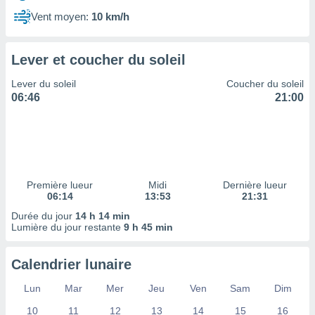
ires
ons le
Vent moyen:
10 km/h
ent des
es
 :
Lever et coucher du soleil
et/ou
Lever du soleil
Coucher du soleil
 à des
06:46
21:00
ions sur
eil,
des
limitées
nner la
, créer
Première lueur
Midi
Dernière lueur
ils pour
06:14
13:53
21:31
ité
Durée du jour
14 h 14 min
lisée,
Lumière du jour restante
9 h 45 min
des
our
nner des
Calendrier lunaire
és
lisées,
Lun
Mar
Mer
Jeu
Ven
Sam
Dim
s profils
10
11
12
13
14
15
16
enus