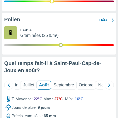
nées
lles sur
d'un
égitime,
Pollen
Détail
vous
vous
Faible
 Pour ce
Graminées (25 #/m³)
ous
etirer
ement
 opposer
Quel temps fait-il à Saint-Paul-Cap-de-
ement
nées à
Joux en
août
?
ment en
 sur «
res
» ou
Mai
Juin
Juillet
Août
Septembre
Octobre
Novembre
e
que de
kies
T. Moyenne:
22°C
Max.:
27°C
Mín:
16°C
ite web.
Jours de pluie:
9
jours
t nos
Précip. cumulées:
65 mm