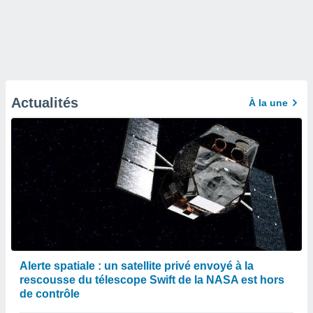
Actualités
À la une
Alerte spatiale : un satellite privé envoyé à la
rescousse du télescope Swift de la NASA est hors
de contrôle