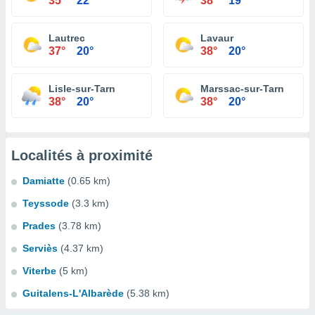
35°
22°
38°
19°
Lautrec
Lavaur
37°
20°
38°
20°
Lisle-sur-Tarn
Marssac-sur-Tarn
38°
20°
38°
20°
Localités à proximité
Damiatte
(0.65 km)
Teyssode
(3.3 km)
Prades
(3.78 km)
Serviès
(4.37 km)
Viterbe
(5 km)
Guitalens-L'Albarède
(5.38 km)