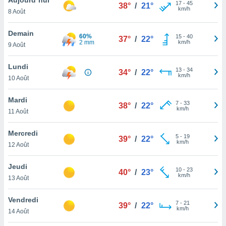
n «
17
-
45
38°
/
21°
km/h
8 Août
 et
r »,
cédez au
Demain
60%
15
-
40
37°
/
22°
 et vous
2 mm
km/h
9 Août
z
ation de
Lundi
13
-
34
34°
/
22°
km/h
10 Août
qu'ils
 nous ou
aires,
Mardi
7
-
33
38°
/
22°
km/h
11 Août
nt de
t
Mercredi
5
-
19
er le
39°
/
22°
km/h
12 Août
ement
te, ainsi
Jeudi
10
-
23
40°
/
23°
km/h
per un
13 Août
écifique
us
Vendredi
7
-
21
de la
39°
/
22°
km/h
14 Août
 et du