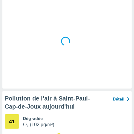
tre
ement,
enaires
s des
 des
nts
 ou des
gies
es pour
 accéder
r des
lles
ue votre
r ce site
Pollution de l'air à Saint-Paul-
Détail
 IP et
Cap-de-Joux aujourd'hui
ifiants
es.
Dégradée
41
O₃ (102 µg/m³)
eurs
traiter