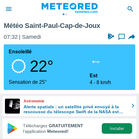
Météo Saint-Paul-Cap-de-Joux
e
ntialité
07:32
Samedi
...
enu de
o.com
Ensoleillé
o.com) a
22°
aré par
onnels
Est
arantir
Sensation de 25°
4
8 km/h
té des
ions
. Vous
Astronomie
accéder
Alerte spatiale : un satellite privé envoyé à la
e en
rescousse du télescope Swift de la NASA est
 les
hors de contrôle
Téléchargez
GRATUITEMENT
s :
Installer
l’application
Meteored!
r les