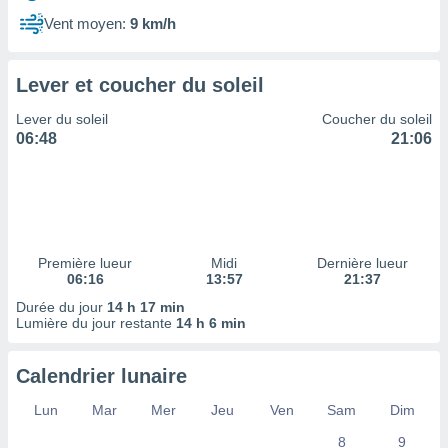
ires
ons le
Vent moyen:
9 km/h
ent des
es
 :
Lever et coucher du soleil
et/ou
Lever du soleil
Coucher du soleil
 à des
06:48
21:06
ions sur
eil,
des
limitées
nner la
, créer
Première lueur
Midi
Dernière lueur
ils pour
06:16
13:57
21:37
ité
Durée du jour
14 h 17 min
lisée,
Lumière du jour restante
14 h 6 min
des
our
nner des
Calendrier lunaire
és
lisées,
Lun
Mar
Mer
Jeu
Ven
Sam
Dim
s profils
8
9
enus