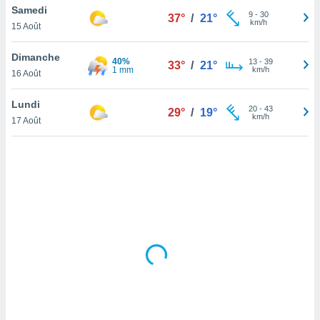
Samedi
lisé en
9
-
30
37°
/
21°
km/h
 de
15 Août
. Vous
rouver
Dimanche
40%
13
-
39
33°
/
21°
1 mm
km/h
16 Août
ations
re
Lundi
que de
20
-
43
29°
/
19°
km/h
kies
17 Août
r votre
ement à
ment en
sur le
res des
kies
le au
page de
te web.
MENT,
 les