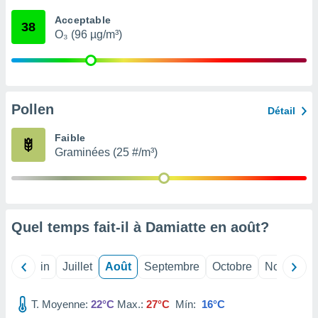
nées
Acceptable
lles sur
38
O₃ (96 µg/m³)
d'un
égitime,
vous
vous
 Pour ce
ous
Pollen
Détail
etirer
Faible
ement
Graminées (25 #/m³)
 opposer
ement
nées à
ment en
 sur «
res
» ou
Quel temps fait-il à Damiatte en
août
?
e
que de
kies
Mai
Juin
Juillet
Août
Septembre
Octobre
Novembre
ite web.
T. Moyenne:
22°C
Max.:
27°C
Mín:
16°C
t nos