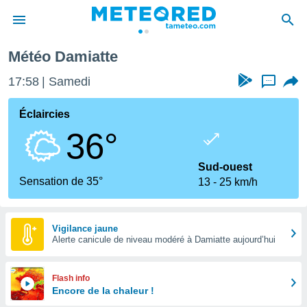
Météo Damiatte
e
ntialité
17:58
Samedi
...
enu de
o.com
Éclaircies
o.com) a
36°
aré par
onnels
Sud-ouest
arantir
Sensation de 35°
13
25 km/h
té des
ions
. Vous
accéder
Vigilance jaune
e en
Alerte canicule de niveau modéré à Damiatte aujourd’hui
 les
s :
Flash info
Encore de la chaleur !
r les