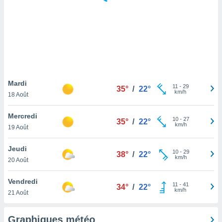
logies
e
s
tez pas
ation de
, vous
z à
à notre
Mardi
11
-
29
35°
/
22°
km/h
18 Août
.com.
 cas,
Mercredi
10
-
27
us
35°
/
22°
km/h
19 Août
ns que
s
Jeudi
10
-
29
38°
/
22°
ires
km/h
20 Août
urer la
on sur le
Vendredi
11
-
41
 seront
34°
/
22°
km/h
21 Août
, et que
ies ne
as
Graphiques météo