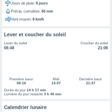
ires
Jours de pluie:
9
jours
ons le
ent des
Précip. cumulées:
65 mm
es
Vent moyen:
9 km/h
 :
et/ou
 à des
Lever et coucher du soleil
ions sur
eil,
Lever du soleil
Coucher du soleil
des
06:48
21:06
limitées
nner la
, créer
ils pour
ité
lisée,
Première lueur
Midi
Dernière lueur
06:16
13:57
21:37
des
our
Durée du jour
14 h 17 min
nner des
Lumière du jour restante
3 h 40 min
és
lisées,
Calendrier lunaire
s profils
enus