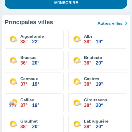
Principales villes
Autres villes
Aiguefonde
Albi
38°
22°
38°
19°
Brassac
Briatexte
36°
20°
38°
20°
Carmaux
Castres
37°
19°
38°
19°
Gaillac
Giroussens
37°
19°
38°
20°
Graulhet
Labruguière
38°
20°
38°
20°