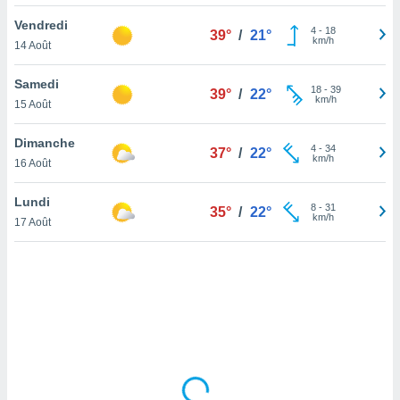
lisé en
Vendredi
 de
4
-
18
39°
/
21°
km/h
14 Août
. Vous
rouver
Samedi
18
-
39
39°
/
22°
ations
km/h
15 Août
re
que de
Dimanche
kies
4
-
34
37°
/
22°
km/h
16 Août
r votre
ement à
ment en
Lundi
8
-
31
35°
/
22°
sur le
km/h
17 Août
res des
kies
le au
page de
te web.
MENT,
 les