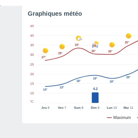
Graphiques météo
45
40
35°
35
33°
30°
30°
29°
30
27°
25
20
20°
19°
18°
18°
15
15°
4.2
14°
10
°C
Jeu
6
Ven
7
Sam
8
Dim
9
Lun
10
Mar
11
Maximum