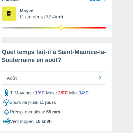
Moyen
Graminées (32 #/m³)
Quel temps fait-il à Saint-Maurice-la-
Souterraine en
août
?
Août
T. Moyenne:
19°C
Max.:
25°C
Mín:
14°C
Jours de pluie:
11
jours
Précip. cumulées:
65 mm
Vent moyen:
10 km/h