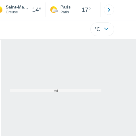
Saint-Maurice-la-Souterraine
Paris
Montpelli
14°
17°
Creuse
Paris
Hérault
°C