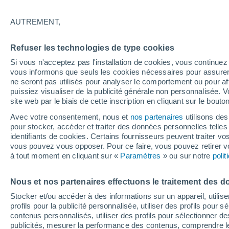
14°
AUTREMENT,
Sud-oues
Refuser les technologies de type cookies
Sensation de 14°
5
-
8 km/h
Si vous n'acceptez pas l'installation de cookies, vous continu
vous informons que seuls les cookies nécessaires pour assurer la
ne seront pas utilisés pour analyser le comportement ou pour af
puissiez visualiser de la publicité générale non personnalisée. V
Flash info
site web par le biais de cette inscription en cliquant sur le bouto
Découvrez la tendance météo entre août et oc
Avec votre consentement, nous et
nos partenaires
utilisons des
pour stocker, accéder et traiter des données personnelles telles 
Météo 1 - 7 jours
Heure par heure
Actualité
Carte
identifiants de cookies. Certains fournisseurs peuvent traiter vo
vous pouvez vous opposer. Pour ce faire, vous pouvez retirer
à tout moment en cliquant sur «
Paramètres
» ou sur notre
poli
Demain
Samedi
D
Aujourd´hui
Nous et nos partenaires effectuons le traitement des d
7 Août
8 Août
6 Août
Stocker et/ou accéder à des informations sur un appareil, utilise
profils pour la publicité personnalisée, utiliser des profils pour 
contenus personnalisés, utiliser des profils pour sélectionner
publicités, mesurer la performance des contenus, comprendre le