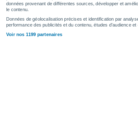
données provenant de différentes sources, développer et amélior
le contenu.
29°
/
15°
33°
/
18°
27°
/
14°
Données de géolocalisation précises et identification par analys
performance des publicités et du contenu, études d’audience e
15
-
29
km/h
15
-
26
km/h
20
14
-
28
km/h
Voir nos 1199 partenaires
Météo Saint-Maurice-la-Souterraine a
Ensoleillé
14°
07:00
T. ressentie
14°
Ensoleillé
16°
08:00
T. ressentie
16°
Ensoleillé
17°
09:00
T. ressentie
17°
Éclaircies
22°
11:00
T. ressentie
22°