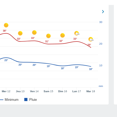
30
38°
33°
33°
33°
32°
31°
20
29°
23°
20°
20°
10
19°
19°
18°
18°
mm
Mer
12
Jeu
13
Ven
14
Sam
15
Dim
16
Lun
17
Mar
18
Minimum
Pluie