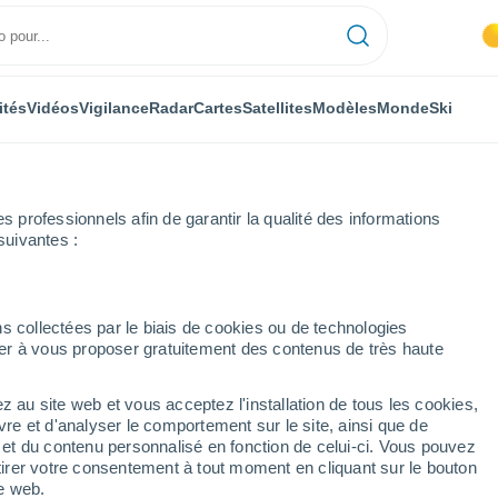
ités
Vidéos
Vigilance
Radar
Cartes
Satellites
Modèles
Monde
Ski
professionnels afin de garantir la qualité des informations
suivantes :
e-la-Souterraine
s collectées par le biais de cookies ou de technologies
nuer à vous proposer gratuitement des contenus de très haute
-Souterraine
z au site web et vous acceptez l'installation de tous les cookies,
...
vre et d'analyser le comportement sur le site, ainsi que de
é et du contenu personnalisé en fonction de celui-ci. Vous pouvez
Heure par heure
tirer votre consentement à tout moment en cliquant sur le bouton
Intervalles nuageux dans les
te web.
prochaines heures