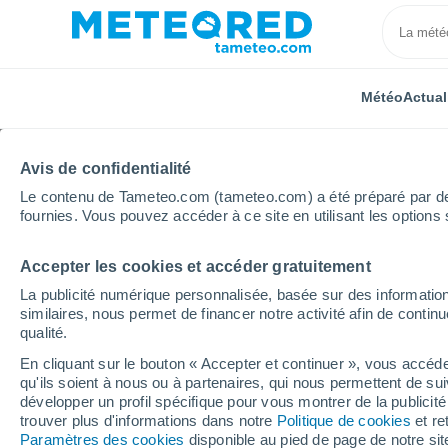
Météo
Actual
Avis de confidentialité
Le contenu de Tameteo.com (tameteo.com) a été préparé par des 
fournies. Vous pouvez accéder à ce site en utilisant les options 
Accepter les cookies et accéder gratuitement
Accueil
Nouvelle-Aquitaine
Creuse
Saint-Mauric
La publicité numérique personnalisée, basée sur des information
similaires, nous permet de financer notre activité afin de conti
Météo Saint-Maurice-la
qualité.
En cliquant sur le bouton « Accepter et continuer », vous accéde
06:30
Jeudi
qu'ils soient à nous ou à partenaires, qui nous permettent de sui
développer un profil spécifique pour vous montrer de la publicit
trouver plus d'informations dans notre
Politique de cookies
et re
Ensoleillé
Paramètres des cookies
disponible au pied de page de notre si