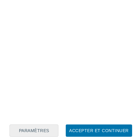
Calendrier lunaire
Lun
Mar
Mer
Jeu
Ven
Sam
Dim
6
7
8
9
10
11
12
13
14
15
16
17
18
19
PARAMÈTRES
ACCEPTER ET CONTINUER