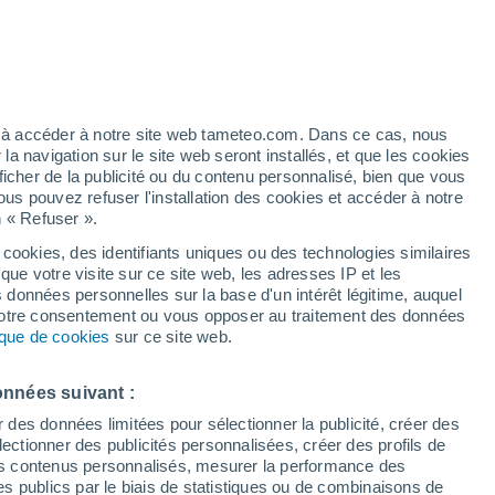
t
ez à accéder à notre site web tameteo.com. Dans ce cas, nous
 navigation sur le site web seront installés, et que les cookies
ficher de la publicité ou du contenu personnalisé, bien que vous
ous pouvez refuser l'installation des cookies et accéder à notre
n « Refuser ».
tobre
 cookies, des identifiants uniques ou des technologies similaires
que votre visite sur ce site web, les adresses IP et les
 de couverture nuageuse
Radar de pluie
Satellites
Modèles
s données personnelles sur la base d'un intérêt légitime, auquel
 votre consentement ou vous opposer au traitement des données
tique de cookies
sur ce site web.
imanche
Lundi
Mardi
Mercredi
onnées suivant :
9 Août
10 Août
11 Août
12 Août
r des données limitées pour sélectionner la publicité, créer des
sélectionner des publicités personnalisées, créer des profils de
 des contenus personnalisés, mesurer la performance des
s publics par le biais de statistiques ou de combinaisons de
80%