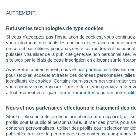
27°
AUTREMENT,
Sud-est
Refuser les technologies de type cookies
Sensation de 26°
5
-
15 km/
Si vous n'acceptez pas l'installation de cookies, vous continu
vous informons que seuls les cookies nécessaires pour assurer la
ne seront pas utilisés pour analyser le comportement ou pour af
puissiez visualiser de la publicité générale non personnalisée. V
Flash info
site web par le biais de cette inscription en cliquant sur le bouto
Encore de la chaleur !
Avec votre consentement, nous et
nos partenaires
utilisons des
pour stocker, accéder et traiter des données personnelles telles 
Météo 1 - 7 jours
Heure par heure
Actualité
Carte 
identifiants de cookies. Certains fournisseurs peuvent traiter vo
vous pouvez vous opposer. Pour ce faire, vous pouvez retirer
à tout moment en cliquant sur «
Paramètres
» ou sur notre
poli
Demain
Lundi
Aujourd´hui
Nous et nos partenaires effectuons le traitement des d
9 Août
10 Août
8 Août
Stocker et/ou accéder à des informations sur un appareil, utilise
profils pour la publicité personnalisée, utiliser des profils pour 
contenus personnalisés, utiliser des profils pour sélectionner
publicités, mesurer la performance des contenus, comprendre le