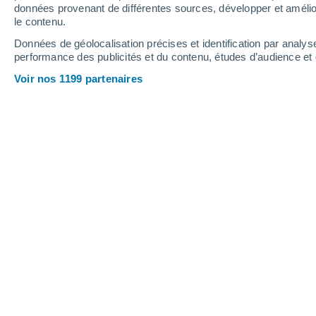
données provenant de différentes sources, développer et amélior
le contenu.
31°
/
17°
28°
/
15°
28°
/
13°
Données de géolocalisation précises et identification par analys
performance des publicités et du contenu, études d’audience e
16
-
31
km/h
17
-
31
km/h
14
13
-
28
km/h
Voir nos 1199 partenaires
Météo Saint-Martin-l'Aiguillon aujour
Éclaircies
28°
17:00
T. ressentie
27°
Brume de pous
28°
18:00
T. ressentie
27°
Brume de pous
27°
19:00
T. ressentie
26°
Brume de pous
27°
20:00
T. ressentie
26°