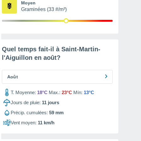
Moyen
Graminées (33 #/m³)
Quel temps fait-il à Saint-Martin-
l'Aiguillon en
août
?
Août
T. Moyenne:
18°C
Max.:
23°C
Mín:
13°C
Jours de pluie:
11
jours
Précip. cumulées:
59 mm
Vent moyen:
11 km/h