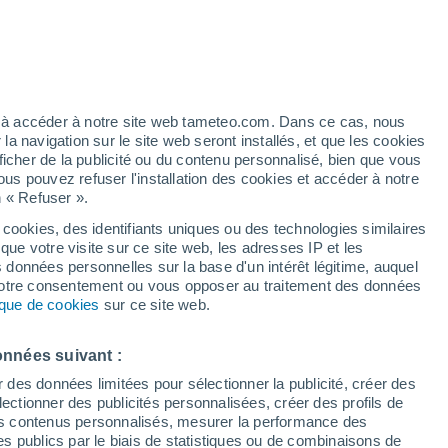
h
ez à accéder à notre site web tameteo.com. Dans ce cas, nous
 navigation sur le site web seront installés, et que les cookies
ficher de la publicité ou du contenu personnalisé, bien que vous
ous pouvez refuser l'installation des cookies et accéder à notre
n « Refuser ».
 cookies, des identifiants uniques ou des technologies similaires
que votre visite sur ce site web, les adresses IP et les
de pluie
Radar de pluie
Satellites
Modèles
s données personnelles sur la base d'un intérêt légitime, auquel
 votre consentement ou vous opposer au traitement des données
tique de cookies
sur ce site web.
Mardi
Mercredi
Jeudi
Vendredi
onnées suivant :
11 Août
12 Août
13 Août
14 Août
r des données limitées pour sélectionner la publicité, créer des
sélectionner des publicités personnalisées, créer des profils de
 des contenus personnalisés, mesurer la performance des
s publics par le biais de statistiques ou de combinaisons de