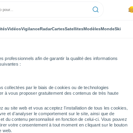
ités
Vidéos
Vigilance
Radar
Cartes
Satellites
Modèles
Monde
Ski
professionnels afin de garantir la qualité des informations
suivantes :
s collectées par le biais de cookies ou de technologies
nuer à vous proposer gratuitement des contenus de très haute
guillon
z au site web et vous acceptez l'installation de tous les cookies,
...
vre et d'analyser le comportement sur le site, ainsi que de
é et du contenu personnalisé en fonction de celui-ci. Vous pouvez
Heure par heure
tirer votre consentement à tout moment en cliquant sur le bouton
Brume de poussière dans les
te web.
prochaines heures