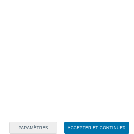
Calendrier lunaire
Lun
Mar
Mer
Jeu
Ven
Sam
Dim
8
9
10
11
12
13
14
15
16
17
18
19
20
21
PARAMÈTRES
ACCEPTER ET CONTINUER