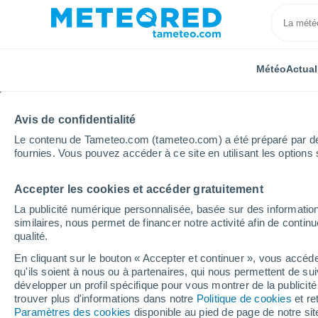
Météo
Actual
Avis de confidentialité
Le contenu de Tameteo.com (tameteo.com) a été préparé par des 
fournies. Vous pouvez accéder à ce site en utilisant les options 
Accepter les cookies et accéder gratuitement
Accueil
Normandie
Orne
Saint-Martin-l'Aiguillon
La publicité numérique personnalisée, basée sur des information
similaires, nous permet de financer notre activité afin de conti
Météo Saint-Martin-l'Ai
qualité.
En cliquant sur le bouton « Accepter et continuer », vous accéde
18:55
Samedi
qu'ils soient à nous ou à partenaires, qui nous permettent de sui
développer un profil spécifique pour vous montrer de la publicit
trouver plus d'informations dans notre
Politique de cookies
et re
Brume de poussière
Paramètres des cookies
disponible au pied de page de notre si