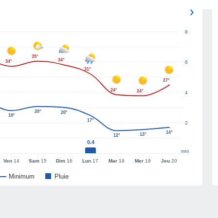
8
35°
34°
34°
6
31°
27°
24°
24°
4
20°
20°
19°
17°
2
14°
13°
12°
0.4
mm
Ven
14
Sam
15
Dim
16
Lun
17
Mar
18
Mer
19
Jeu
20
Minimum
Pluie