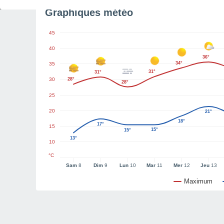
Graphiques météo
45
40
36°
34°
35
31°
31°
30
28°
28°
25
20
21°
18°
17°
15
15°
15°
13°
10
°C
Sam
8
Dim
9
Lun
10
Mar
11
Mer
12
Jeu
13
Maximum