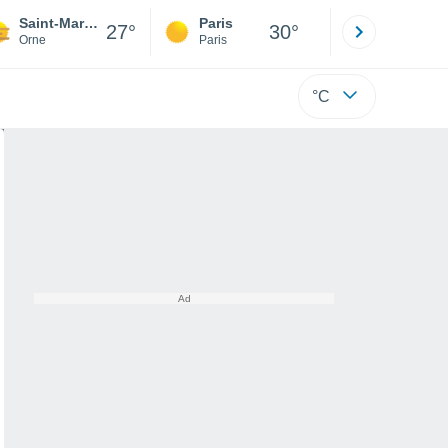
Saint-Martin-l'Aiguillon
Paris
Montpelli
27°
30°
Orne
Paris
Hérault
°C