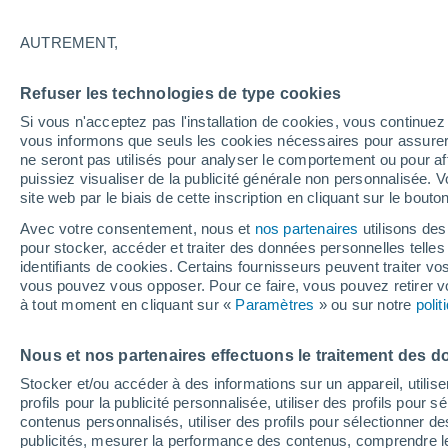
26°
AUTREMENT,
Sud
Refuser les technologies de type cookies
Sensation de 26°
4
-
13 km/
Si vous n'acceptez pas l'installation de cookies, vous continu
vous informons que seuls les cookies nécessaires pour assurer la
ne seront pas utilisés pour analyser le comportement ou pour af
puissiez visualiser de la publicité générale non personnalisée. V
Flash info
site web par le biais de cette inscription en cliquant sur le bouto
Encore de la chaleur !
Avec votre consentement, nous et
nos partenaires
utilisons des
pour stocker, accéder et traiter des données personnelles telles 
Météo 1 - 7 jours
Heure par heure
Actualité
Carte 
identifiants de cookies. Certains fournisseurs peuvent traiter vo
vous pouvez vous opposer. Pour ce faire, vous pouvez retirer
à tout moment en cliquant sur «
Paramètres
» ou sur notre
poli
Demain
Lundi
Aujourd´hui
Nous et nos partenaires effectuons le traitement des d
9 Août
10 Août
8 Août
Stocker et/ou accéder à des informations sur un appareil, utilise
profils pour la publicité personnalisée, utiliser des profils pour 
contenus personnalisés, utiliser des profils pour sélectionner
publicités, mesurer la performance des contenus, comprendre le