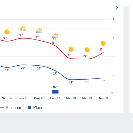
8
35°
34°
6
33°
31°
27°
24°
24°
4
20°
20°
19°
17°
2
13°
13°
12°
0.4
mm
Ven
14
Sam
15
Dim
16
Lun
17
Mar
18
Mer
19
Jeu
20
Minimum
Pluie