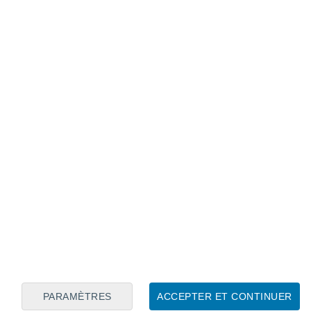
Calendrier lunaire
Lun
Mar
Mer
Jeu
Ven
Sam
Dim
8
9
10
11
12
13
14
15
16
17
18
19
20
21
PARAMÈTRES
ACCEPTER ET CONTINUER