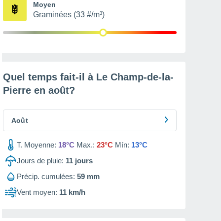
Moyen
Graminées (33 #/m³)
Quel temps fait-il à Le Champ-de-la-
Pierre en
août
?
Août
T. Moyenne:
18°C
Max.:
23°C
Mín:
13°C
Jours de pluie:
11
jours
Précip. cumulées:
59 mm
Vent moyen:
11 km/h