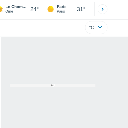
Le Champ-de-la-Pierre
Paris
Montpelli
24°
31°
Orne
Paris
Hérault
°C