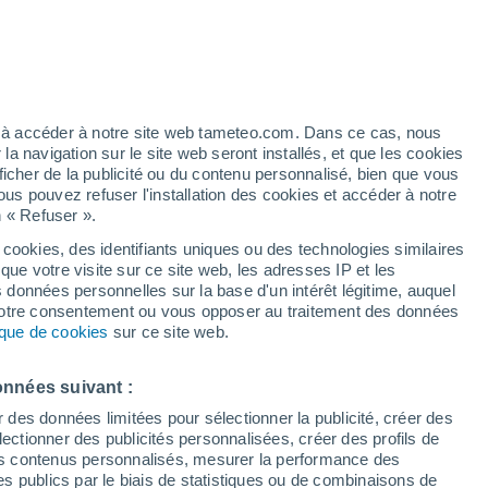
h
ez à accéder à notre site web tameteo.com. Dans ce cas, nous
 navigation sur le site web seront installés, et que les cookies
ficher de la publicité ou du contenu personnalisé, bien que vous
ous pouvez refuser l'installation des cookies et accéder à notre
n « Refuser ».
 cookies, des identifiants uniques ou des technologies similaires
que votre visite sur ce site web, les adresses IP et les
de pluie
Radar de pluie
Satellites
Modèles
s données personnelles sur la base d'un intérêt légitime, auquel
 votre consentement ou vous opposer au traitement des données
tique de cookies
sur ce site web.
Mardi
Mercredi
Jeudi
Vendredi
onnées suivant :
11 Août
12 Août
13 Août
14 Août
r des données limitées pour sélectionner la publicité, créer des
sélectionner des publicités personnalisées, créer des profils de
 des contenus personnalisés, mesurer la performance des
s publics par le biais de statistiques ou de combinaisons de