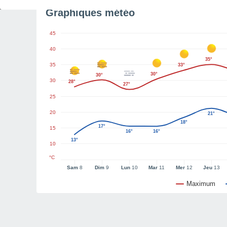
Graphiques météo
45
40
35°
35
33°
30°
30°
30
28°
27°
25
20
21°
18°
17°
15
16°
16°
13°
10
°C
Sam
8
Dim
9
Lun
10
Mar
11
Mer
12
Jeu
13
Maximum