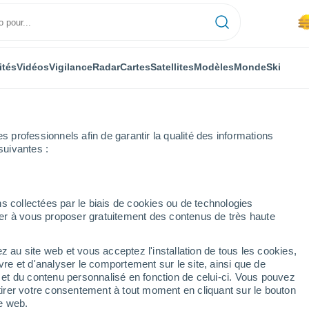
ités
Vidéos
Vigilance
Radar
Cartes
Satellites
Modèles
Monde
Ski
professionnels afin de garantir la qualité des informations
suivantes :
e
s collectées par le biais de cookies ou de technologies
nuer à vous proposer gratuitement des contenus de très haute
Pierre
z au site web et vous acceptez l'installation de tous les cookies,
...
vre et d'analyser le comportement sur le site, ainsi que de
é et du contenu personnalisé en fonction de celui-ci. Vous pouvez
Heure par heure
tirer votre consentement à tout moment en cliquant sur le bouton
Brume de poussière dans les
te web.
prochaines heures