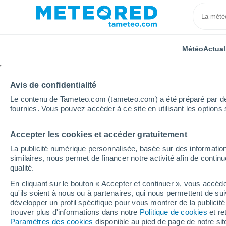
Météo
Actual
Avis de confidentialité
Le contenu de Tameteo.com (tameteo.com) a été préparé par des 
fournies. Vous pouvez accéder à ce site en utilisant les options 
Accepter les cookies et accéder gratuitement
Accueil
Normandie
Orne
Le Champ-de-la-Pierr
La publicité numérique personnalisée, basée sur des information
similaires, nous permet de financer notre activité afin de conti
Météo Le Champ-de-la-
qualité.
En cliquant sur le bouton « Accepter et continuer », vous accéde
20:00
Samedi
qu'ils soient à nous ou à partenaires, qui nous permettent de sui
développer un profil spécifique pour vous montrer de la publicit
trouver plus d'informations dans notre
Politique de cookies
et re
Brume de poussière
Paramètres des cookies
disponible au pied de page de notre si