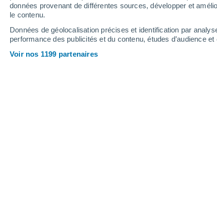
données provenant de différentes sources, développer et amélior
le contenu.
30°
/
17°
27°
/
16°
28°
/
13°
Données de géolocalisation précises et identification par analys
performance des publicités et du contenu, études d’audience e
16
-
31
km/h
17
-
31
km/h
15
14
-
28
km/h
Voir nos 1199 partenaires
Météo Le Champ-de-la-Pierre aujourd
Éclaircies
28°
17:00
T. ressentie
27°
Brume de pous
28°
18:00
T. ressentie
27°
Brume de pous
27°
19:00
T. ressentie
26°
Brume de pous
26°
20:00
T. ressentie
26°