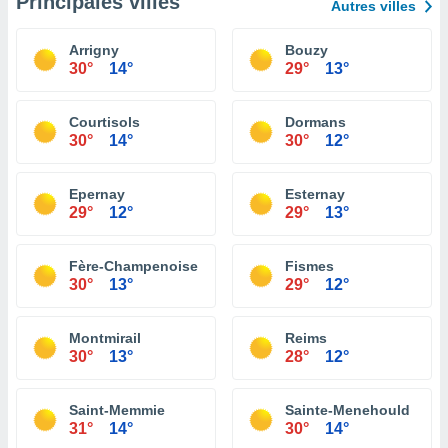
Principales villes
Autres villes
Arrigny
Bouzy
30°
14°
29°
13°
Courtisols
Dormans
30°
14°
30°
12°
Epernay
Esternay
29°
12°
29°
13°
Fère-Champenoise
Fismes
30°
13°
29°
12°
Montmirail
Reims
30°
13°
28°
12°
Saint-Memmie
Sainte-Menehould
31°
14°
30°
14°