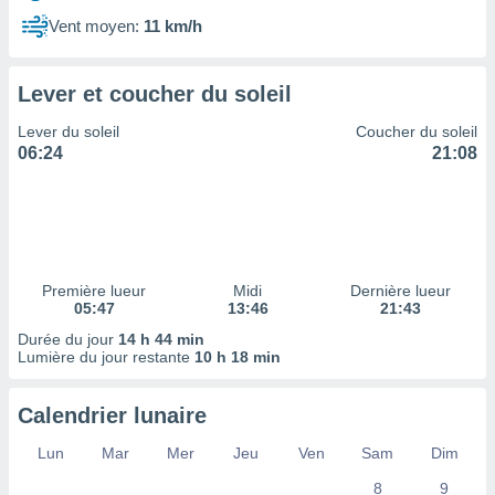
ires
ons le
Vent moyen:
11 km/h
ent des
es
 :
Lever et coucher du soleil
et/ou
Lever du soleil
Coucher du soleil
 à des
06:24
21:08
ions sur
eil,
des
limitées
nner la
, créer
Première lueur
Midi
Dernière lueur
ils pour
05:47
13:46
21:43
ité
Durée du jour
14 h 44 min
lisée,
Lumière du jour restante
10 h 18 min
des
our
nner des
Calendrier lunaire
és
lisées,
Lun
Mar
Mer
Jeu
Ven
Sam
Dim
s profils
8
9
enus