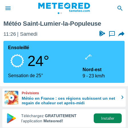
Météo Saint-Lumier-la-Populeuse
e
ntialité
11:26
Samedi
...
enu de
o.com
Ensoleillé
o.com) a
24°
aré par
onnels
Nord-est
arantir
Sensation de 25°
9
23 km/h
té des
ions
. Vous
Prévisions
accéder
Météo en France : ces régions subissent un net
e en
regain de chaleur cet après-midi
 les
Téléchargez
GRATUITEMENT
s :
Installer
l’application
Meteored!
r les