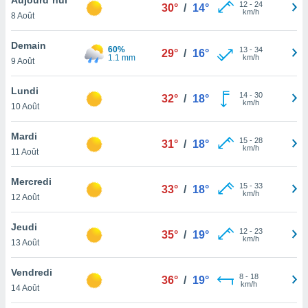
n «
12
-
24
30°
/
14°
km/h
8 Août
 et
r »,
cédez au
Demain
60%
13
-
34
29°
/
16°
 et vous
1.1 mm
km/h
9 Août
z
ation de
Lundi
14
-
30
32°
/
18°
km/h
10 Août
qu'ils
 nous ou
aires,
Mardi
15
-
28
31°
/
18°
km/h
11 Août
nt de
t
Mercredi
15
-
33
er le
33°
/
18°
km/h
12 Août
ement
te, ainsi
Jeudi
12
-
23
35°
/
19°
km/h
per un
13 Août
écifique
us
Vendredi
8
-
18
de la
36°
/
19°
km/h
14 Août
 et du