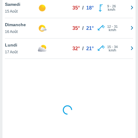
Samedi
lisé en
9
-
26
35°
/
18°
km/h
 de
15 Août
. Vous
rouver
Dimanche
12
-
31
35°
/
21°
km/h
16 Août
ations
re
Lundi
que de
15
-
34
32°
/
21°
km/h
kies
17 Août
r votre
ement à
ment en
sur le
res des
kies
le au
page de
te web.
MENT,
 les