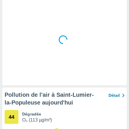
tre
ement,
enaires
s des
 des
nts
 ou des
gies
es pour
 accéder
r des
lles
ue votre
r ce site
Pollution de l'air à Saint-Lumier-
Détail
 IP et
la-Populeuse aujourd'hui
ifiants
es.
Dégradée
44
O₃ (113 µg/m³)
eurs
traiter