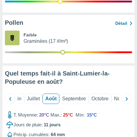
nées
lles sur
d'un
égitime,
Pollen
Détail
vous
vous
Faible
 Pour ce
Graminées (17 #/m³)
ous
etirer
ement
 opposer
Quel temps fait-il à Saint-Lumier-la-
ement
nées à
Populeuse en
août
?
ment en
 sur «
res
» ou
Mai
Juin
Juillet
Août
Septembre
Octobre
Novembre
e
que de
kies
T. Moyenne:
20°C
Max.:
25°C
Mín:
15°C
ite web.
Jours de pluie:
11
jours
t nos
Précip. cumulées:
64 mm