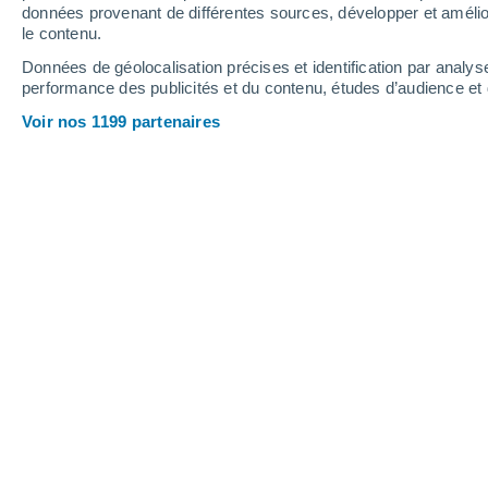
1.1 mm
données provenant de différentes sources, développer et amélior
le contenu.
32°
/
17°
36°
/
19°
29°
/
19°
Données de géolocalisation précises et identification par analys
performance des publicités et du contenu, études d’audience e
8
-
22
km/h
14
-
28
km/h
17
13
-
29
km/h
Voir nos 1199 partenaires
Météo Saint-Laurent aujourd´hui
, 6 a
Ensoleillé
28°
17:00
T. ressentie
28°
Ensoleillé
29°
18:00
T. ressentie
28°
Ensoleillé
28°
19:00
T. ressentie
28°
Ensoleillé
27°
20:00
T. ressentie
27°