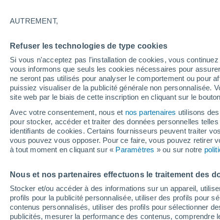
22°
AUTREMENT,
Dernier Qu
Refuser les technologies de type cookies
Éclairée:
4
Sensation de 25°
Si vous n'acceptez pas l'installation de cookies, vous continu
vous informons que seuls les cookies nécessaires pour assurer la
ne seront pas utilisés pour analyser le comportement ou pour af
puissiez visualiser de la publicité générale non personnalisée. V
Flash info
site web par le biais de cette inscription en cliquant sur le bouto
Une nouvelle canicule attendue la semaine
prochaine en France !
Avec votre consentement, nous et
nos partenaires
utilisons des
pour stocker, accéder et traiter des données personnelles telles 
Météo 1 - 7 jours
Heure par heure
Actualité
Carte 
identifiants de cookies. Certains fournisseurs peuvent traiter vo
vous pouvez vous opposer. Pour ce faire, vous pouvez retirer
à tout moment en cliquant sur «
Paramètres
» ou sur notre
poli
Demain
Samedi
D
Aujourd´hui
Nous et nos partenaires effectuons le traitement des d
7 Août
8 Août
6 Août
Stocker et/ou accéder à des informations sur un appareil, utilise
profils pour la publicité personnalisée, utiliser des profils pour 
contenus personnalisés, utiliser des profils pour sélectionner
publicités, mesurer la performance des contenus, comprendre le
30%