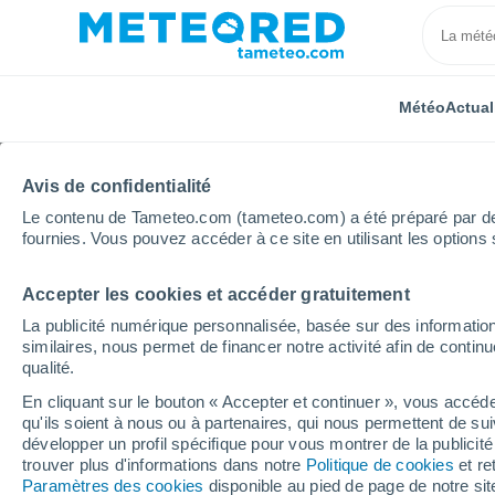
Météo
Actual
Avis de confidentialité
Le contenu de Tameteo.com (tameteo.com) a été préparé par des 
fournies. Vous pouvez accéder à ce site en utilisant les options 
Accepter les cookies et accéder gratuitement
Accueil
Nouvelle-Aquitaine
Lot-et-Garonne
Sain
La publicité numérique personnalisée, basée sur des information
similaires, nous permet de financer notre activité afin de conti
Météo Saint-Laurent (L
qualité.
En cliquant sur le bouton « Accepter et continuer », vous accéde
23:42
Jeudi
qu'ils soient à nous ou à partenaires, qui nous permettent de sui
développer un profil spécifique pour vous montrer de la publicit
trouver plus d'informations dans notre
Politique de cookies
et re
Ciel dégagé
Paramètres des cookies
disponible au pied de page de notre si