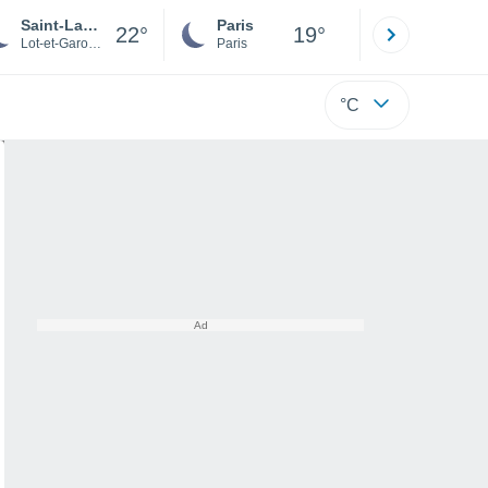
Saint-Laurent
Paris
Montpelli
22°
19°
Lot-et-Garonne
Paris
Hérault
°C