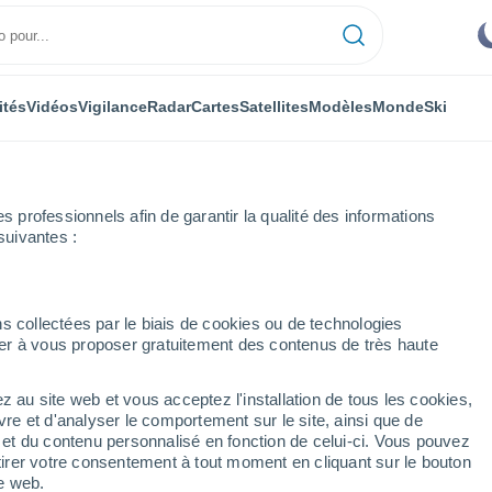
ités
Vidéos
Vigilance
Radar
Cartes
Satellites
Modèles
Monde
Ski
professionnels afin de garantir la qualité des informations
suivantes :
t-Laurent
s collectées par le biais de cookies ou de technologies
nuer à vous proposer gratuitement des contenus de très haute
ot-et-Garonne)
z au site web et vous acceptez l'installation de tous les cookies,
...
vre et d'analyser le comportement sur le site, ainsi que de
é et du contenu personnalisé en fonction de celui-ci. Vous pouvez
Heure par heure
tirer votre consentement à tout moment en cliquant sur le bouton
Ciel dégagé dans les prochaines
te web.
heures