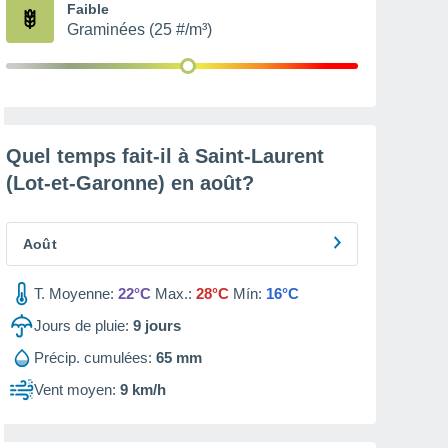
Faible
Graminées (25 #/m³)
Quel temps fait-il à Saint-Laurent
(Lot-et-Garonne) en
août
?
Août
T. Moyenne:
22°C
Max.:
28°C
Mín:
16°C
Jours de pluie:
9
jours
Précip. cumulées:
65 mm
Vent moyen:
9 km/h