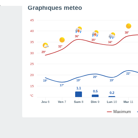
Graphiques météo
45
40
38°
36°
35°
35
34°
32°
29°
30
25
22°
20
20°
19°
19°
19°
17°
15
1.1
0.5
0.2
°C
Jeu
6
Ven
7
Sam
8
Dim
9
Lun
10
Mar
11
Maximum