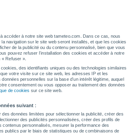
artier
6%
ez à accéder à notre site web tameteo.com. Dans ce cas, nous
 navigation sur le site web seront installés, et que les cookies
ficher de la publicité ou du contenu personnalisé, bien que vous
ous pouvez refuser l'installation des cookies et accéder à notre
n « Refuser ».
 cookies, des identifiants uniques ou des technologies similaires
que votre visite sur ce site web, les adresses IP et les
des températures
Radar de pluie
Satellites
Modèles
s données personnelles sur la base d'un intérêt légitime, auquel
 votre consentement ou vous opposer au traitement des données
tique de cookies
sur ce site web.
imanche
Lundi
Mardi
Mercredi
onnées suivant :
9 Août
10 Août
11 Août
12 Août
r des données limitées pour sélectionner la publicité, créer des
sélectionner des publicités personnalisées, créer des profils de
 des contenus personnalisés, mesurer la performance des
s publics par le biais de statistiques ou de combinaisons de
50%
60%