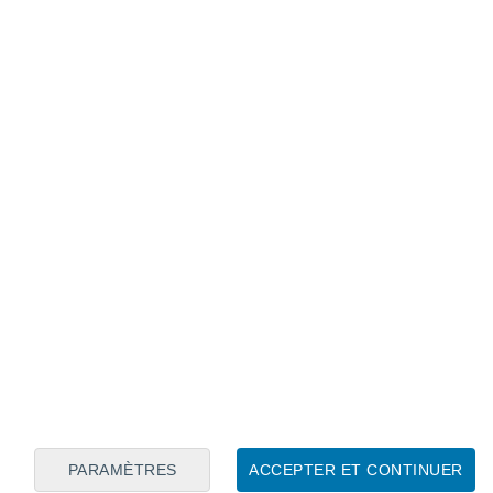
Calendrier lunaire
Lun
Mar
Mer
Jeu
Ven
Sam
Dim
6
7
8
9
10
11
12
13
14
15
16
17
18
19
PARAMÈTRES
ACCEPTER ET CONTINUER