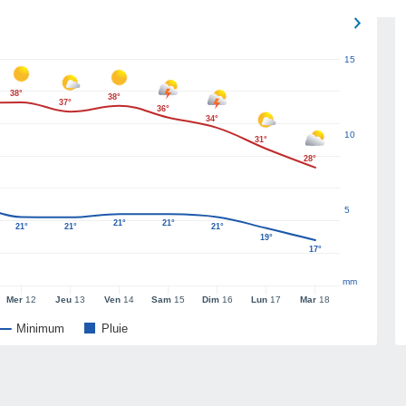
15
38°
38°
37°
36°
34°
10
31°
28°
5
21°
21°
21°
21°
21°
19°
17°
mm
Mer
12
Jeu
13
Ven
14
Sam
15
Dim
16
Lun
17
Mar
18
Minimum
Pluie