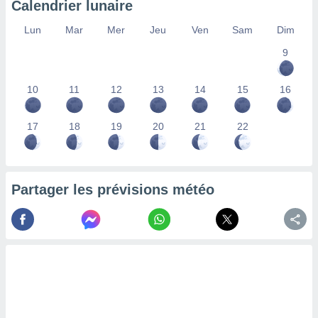
Calendrier lunaire
lisés,
des
Lun
Mar
Mer
Jeu
Ven
Sam
Dim
our
9
nner des
s
lisés,
10
11
12
13
14
15
16
la
ance des
s,
17
18
19
20
21
22
la
ance des
s,
dre les
Partager les prévisions météo
par le
ques ou
inaisons
ées
nt de
tes
,
er et
r les