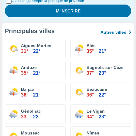
J'ai lu et j'accepte la politique de privacité
Principales villes
Autres villes
Aigues-Mortes
Alès
31°
22°
35°
21°
Anduze
Bagnols-sur-Cèze
35°
21°
37°
23°
Barjac
Beaucaire
36°
21°
36°
22°
Génolhac
Le Vigan
33°
22°
34°
23°
Moussac
Nîmes