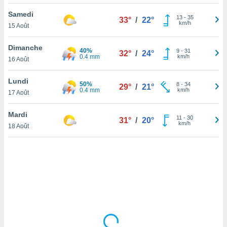
lisé en
Samedi
 de
13
-
35
33°
/
22°
km/h
15 Août
. Vous
rouver
Dimanche
40%
9
-
31
32°
/
24°
ations
0.4 mm
km/h
16 Août
re
que de
Lundi
50%
kies
8
-
34
29°
/
21°
0.4 mm
km/h
17 Août
r votre
ement à
ment en
Mardi
11
-
30
31°
/
20°
sur le
km/h
18 Août
res des
kies
le au
page de
te web.
MENT,
 les