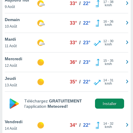
n «
17
-
38
33°
/
22°
km/h
9 Août
 et
r »,
cédez au
Demain
16
-
36
33°
/
22°
 et vous
km/h
10 Août
z
ation de
Mardi
12
-
30
33°
/
23°
km/h
11 Août
qu'ils
 nous ou
aires,
Mercredi
15
-
35
36°
/
23°
km/h
12 Août
nt de
t
Jeudi
14
-
31
er le
35°
/
22°
km/h
13 Août
ement
te, ainsi
Téléchargez
GRATUITEMENT
per un
Installer
l’application
Meteored!
écifique
us
de la
Vendredi
14
-
32
34°
/
22°
 et du
km/h
14 Août