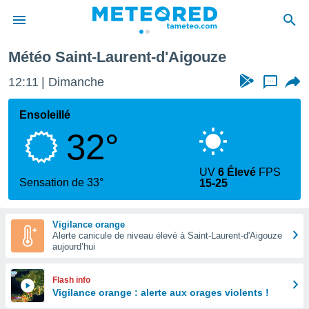
Météo Saint-Laurent-d'Aigouze
e
ntialité
12:11
Dimanche
...
enu de
o.com
Ensoleillé
o.com) a
32°
aré par
onnels
UV
6 Élevé
FPS
arantir
Sensation de 33°
15-25
té des
ions
. Vous
Vigilance orange
accéder
Alerte canicule de niveau élevé à Saint-Laurent-d'Aigouze
e en
aujourd’hui
 les
s :
Flash info
Vigilance orange : alerte aux orages violents !
r les