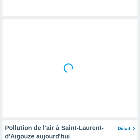
tre
ement,
enaires
s des
 des
nts
 ou des
gies
es pour
 accéder
r des
lles
ue votre
r ce site
 IP et
ifiants
es.
Pollution de l'air à Saint-Laurent-
Détail
eurs
d'Aigouze aujourd'hui
traiter