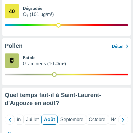
nées
Dégradée
lles sur
40
O₃ (101 µg/m³)
d'un
égitime,
vous
vous
 Pour ce
ous
Pollen
Détail
etirer
Faible
ement
Graminées (10 #/m³)
 opposer
ement
nées à
ment en
 sur «
res
» ou
Quel temps fait-il à Saint-Laurent-
e
d'Aigouze en
août
?
que de
kies
ite web.
Mai
Juin
Juillet
Août
Septembre
Octobre
Novembre
t nos