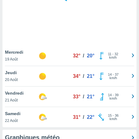
logies
e
s
tez pas
ation de
, vous
z à
à notre
Mercredi
11
-
32
32°
/
20°
km/h
19 Août
.com.
 cas,
Jeudi
14
-
37
us
34°
/
21°
km/h
20 Août
ns que
s
Vendredi
14
-
39
33°
/
21°
ires
km/h
21 Août
urer la
on sur le
Samedi
15
-
36
 seront
31°
/
22°
km/h
22 Août
, et que
ies ne
as
Graphiques météo