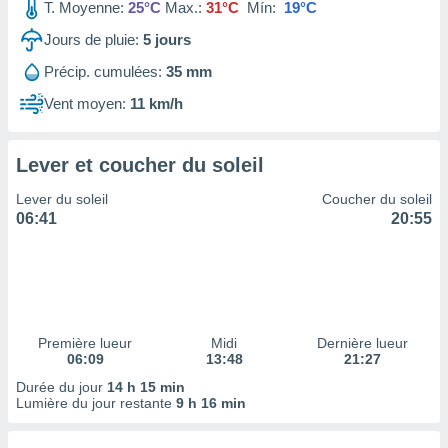
ires
T. Moyenne:
25°C
Max.:
31°C
Mín:
19°C
ons le
Jours de pluie:
5
jours
ent des
es
Précip. cumulées:
35 mm
 :
Vent moyen:
11 km/h
et/ou
 à des
ions sur
eil,
Lever et coucher du soleil
des
Lever du soleil
Coucher du soleil
limitées
06:41
20:55
nner la
, créer
ils pour
ité
lisée,
des
Première lueur
Midi
Dernière lueur
our
06:09
13:48
21:27
nner des
Durée du jour
14 h 15 min
és
Lumière du jour restante
9 h 16 min
lisées,
s profils
enus