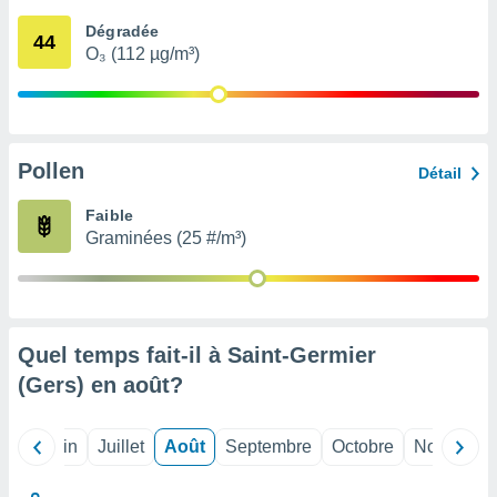
nées
Dégradée
lles sur
44
O₃ (112 µg/m³)
d'un
égitime,
vous
vous
 Pour ce
ous
Pollen
Détail
etirer
Faible
ement
Graminées (25 #/m³)
 opposer
ement
nées à
ment en
 sur «
res
» ou
Quel temps fait-il à Saint-Germier
e
(Gers) en
août
?
que de
kies
ite web.
Mai
Juin
Juillet
Août
Septembre
Octobre
Novembre
t nos