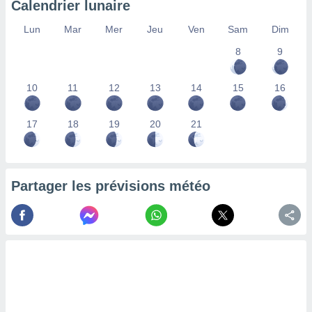
Calendrier lunaire
lisés,
des
Lun
Mar
Mer
Jeu
Ven
Sam
Dim
our
8
9
nner des
s
lisés,
10
11
12
13
14
15
16
la
ance des
s,
17
18
19
20
21
la
ance des
s,
dre les
Partager les prévisions météo
par le
ques ou
inaisons
ées
nt de
tes
,
er et
r les