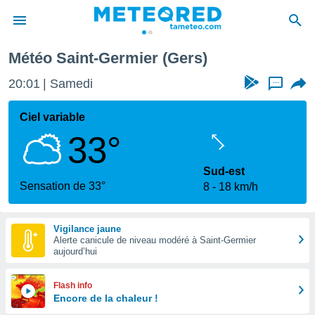
Météo Saint-Germier (Gers)
e
ntialité
20:01
Samedi
...
enu de
o.com
Ciel variable
o.com) a
33°
aré par
onnels
Sud-est
arantir
Sensation de 33°
8
18 km/h
té des
ions
. Vous
Vigilance jaune
accéder
Alerte canicule de niveau modéré à Saint-Germier
e en
aujourd’hui
 les
s :
Flash info
Encore de la chaleur !
r les