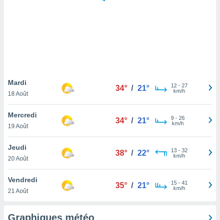
logies
e
s
tez pas
ation de
, vous
z à
à notre
Mardi
12
-
27
34°
/
21°
km/h
18 Août
.com.
 cas,
Mercredi
9
-
26
us
34°
/
21°
km/h
19 Août
ns que
s
Jeudi
13
-
32
38°
/
22°
ires
km/h
20 Août
urer la
on sur le
Vendredi
15
-
41
 seront
35°
/
21°
km/h
21 Août
, et que
ies ne
as
Graphiques météo