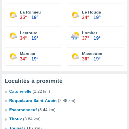
La Romieu
Le Houga
35°
19°
34°
19°
Lectoure
Lombez
34°
19°
37°
19°
Marciac
Masseube
34°
19°
36°
19°
Localités à proximité
Catonvielle
(1.22 km)
Roquelaure-Saint-Aubin
(2.48 km)
Escorneboeuf
(3.44 km)
Thoux
(3.84 km)
Touget
(3.87 km)