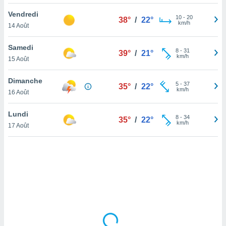
lisé en
Vendredi
 de
10
-
20
38°
/
22°
km/h
14 Août
. Vous
rouver
Samedi
8
-
31
39°
/
21°
ations
km/h
15 Août
re
que de
Dimanche
kies
5
-
37
35°
/
22°
km/h
16 Août
r votre
ement à
ment en
Lundi
8
-
34
35°
/
22°
sur le
km/h
17 Août
res des
kies
le au
page de
te web.
MENT,
 les