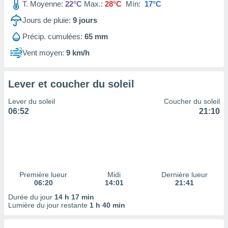
ires
T. Moyenne:
22°C
Max.:
28°C
Mín:
17°C
ons le
Jours de pluie:
9
jours
ent des
es
Précip. cumulées:
65 mm
 :
Vent moyen:
9 km/h
et/ou
 à des
ions sur
eil,
Lever et coucher du soleil
des
Lever du soleil
Coucher du soleil
limitées
06:52
21:10
nner la
, créer
ils pour
ité
lisée,
des
Première lueur
Midi
Dernière lueur
our
06:20
14:01
21:41
nner des
Durée du jour
14 h 17 min
és
Lumière du jour restante
1 h 40 min
lisées,
s profils
enus