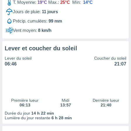
ires
T. Moyenne:
19°C
Max.:
25°C
Mín:
14°C
ons le
Jours de pluie:
11
jours
ent des
es
Précip. cumulées:
99 mm
 :
Vent moyen:
8 km/h
et/ou
 à des
ions sur
eil,
Lever et coucher du soleil
des
Lever du soleil
Coucher du soleil
limitées
06:46
21:07
nner la
, créer
ils pour
ité
lisée,
des
Première lueur
Midi
Dernière lueur
our
06:13
13:57
21:40
nner des
Durée du jour
14 h 22 min
és
Lumière du jour restante
6 h 28 min
lisées,
s profils
enus