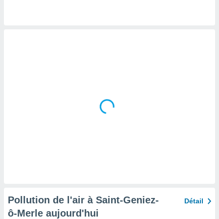
tre
ement,
enaires
s des
 des
nts
 ou des
gies
es pour
 accéder
r des
lles
ue votre
r ce site
 IP et
ifiants
es.
Pollution de l'air à Saint-Geniez-
Détail
eurs
ô-Merle aujourd'hui
traiter