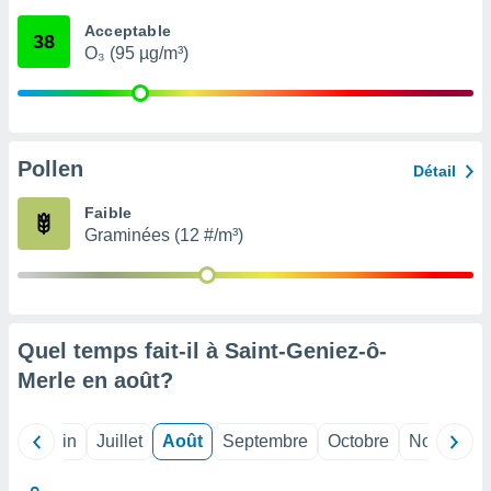
nées
Acceptable
lles sur
38
O₃ (95 µg/m³)
d'un
égitime,
vous
vous
 Pour ce
ous
Pollen
Détail
etirer
Faible
ement
Graminées (12 #/m³)
 opposer
ement
nées à
ment en
 sur «
res
» ou
Quel temps fait-il à Saint-Geniez-ô-
e
Merle en
août
?
que de
kies
ite web.
Mai
Juin
Juillet
Août
Septembre
Octobre
Novembre
t nos