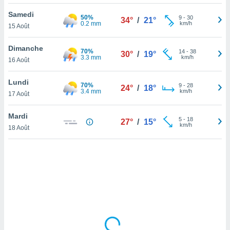
lisé en
Samedi
 de
50%
9
-
30
34°
/
21°
0.2 mm
km/h
15 Août
. Vous
rouver
Dimanche
70%
14
-
38
30°
/
19°
ations
3.3 mm
km/h
16 Août
re
que de
Lundi
70%
kies
9
-
28
24°
/
18°
3.4 mm
km/h
17 Août
r votre
ement à
ment en
Mardi
5
-
18
27°
/
15°
sur le
km/h
18 Août
res des
kies
le au
page de
te web.
MENT,
 les