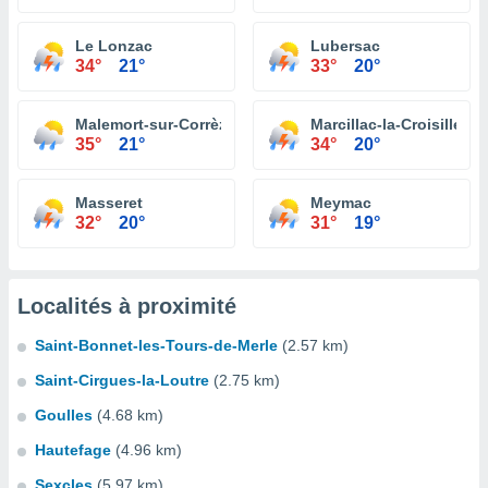
Le Lonzac
Lubersac
34°
21°
33°
20°
Malemort-sur-Corrèze
Marcillac-la-Croisille
35°
21°
34°
20°
Masseret
Meymac
32°
20°
31°
19°
Localités à proximité
Saint-Bonnet-les-Tours-de-Merle
(2.57 km)
Saint-Cirgues-la-Loutre
(2.75 km)
Goulles
(4.68 km)
Hautefage
(4.96 km)
Sexcles
(5.97 km)