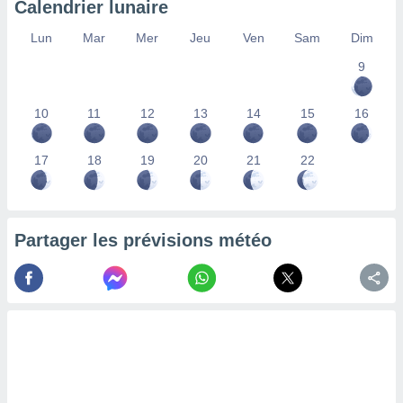
Calendrier lunaire
lisés,
des
Lun
Mar
Mer
Jeu
Ven
Sam
Dim
our
9
nner des
s
lisés,
10
11
12
13
14
15
16
la
ance des
s,
17
18
19
20
21
22
la
ance des
s,
dre les
Partager les prévisions météo
par le
ques ou
inaisons
ées
nt de
tes
,
er et
r les