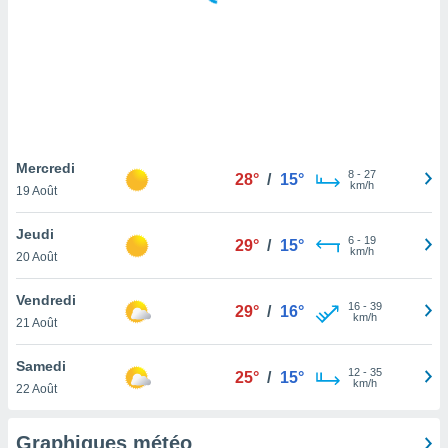
logies
e
s
tez pas
ation de
, vous
z à
à notre
Mercredi
8
-
27
28°
/
15°
km/h
19 Août
.com.
 cas,
Jeudi
6
-
19
us
29°
/
15°
km/h
20 Août
ns que
s
Vendredi
16
-
39
29°
/
16°
ires
km/h
21 Août
urer la
on sur le
Samedi
12
-
35
 seront
25°
/
15°
km/h
22 Août
, et que
ies ne
as
Graphiques météo