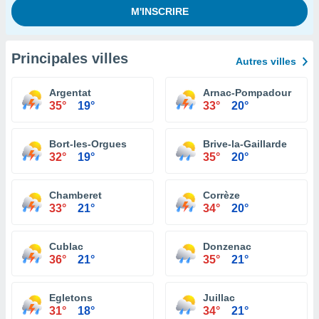
Principales villes
Autres villes
Argentat
Arnac-Pompadour
35°
19°
33°
20°
Bort-les-Orgues
Brive-la-Gaillarde
32°
19°
35°
20°
Chamberet
Corrèze
33°
21°
34°
20°
Cublac
Donzenac
36°
21°
35°
21°
Egletons
Juillac
31°
18°
34°
21°