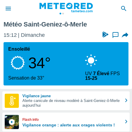
nt-Geniez-ô-Merle
Météo Saint-Geniez-ô-Merle
e
ntialité
15:12
Dimanche
...
enu de
o.com
Ensoleillé
o.com) a
34°
aré par
onnels
UV
7 Élevé
FPS
arantir
Sensation de 33°
15-25
té des
ions
. Vous
Vigilance jaune
accéder
Alerte canicule de niveau modéré à Saint-Geniez-ô-Merle
e en
aujourd’hui
 les
s :
Flash info
Vigilance orange : alerte aux orages violents !
r les