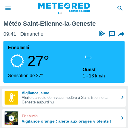
nt-Etienne-la-Geneste
Météo Saint-Etienne-la-Geneste
e
ntialité
09:41
Dimanche
...
enu de
o.com
Ensoleillé
o.com) a
27°
aré par
onnels
Ouest
arantir
Sensation de 27°
1
13 km/h
té des
ions
. Vous
Vigilance jaune
accéder
Alerte canicule de niveau modéré à Saint-Etienne-la-
e en
Geneste aujourd’hui
 les
s :
Flash info
Vigilance orange : alerte aux orages violents !
r les