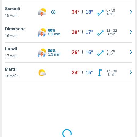
lisé en
Samedi
 de
8
-
30
34°
/
18°
km/h
15 Août
. Vous
rouver
Dimanche
60%
12
-
32
30°
/
17°
ations
0.2 mm
km/h
16 Août
re
que de
Lundi
50%
kies
7
-
35
26°
/
16°
1.3 mm
km/h
17 Août
r votre
ement à
ment en
Mardi
12
-
30
24°
/
15°
sur le
km/h
18 Août
res des
kies
le au
page de
te web.
MENT,
 les