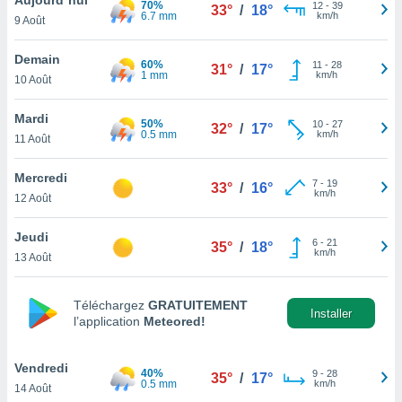
70%
n «
12
-
39
33°
/
18°
6.7 mm
km/h
9 Août
 et
r »,
cédez au
Demain
60%
11
-
28
31°
/
17°
 et vous
1 mm
km/h
10 Août
z
ation de
Mardi
50%
10
-
27
32°
/
17°
0.5 mm
km/h
11 Août
qu'ils
 nous ou
aires,
Mercredi
7
-
19
33°
/
16°
km/h
12 Août
nt de
t
Jeudi
6
-
21
er le
35°
/
18°
km/h
13 Août
ement
te, ainsi
Téléchargez
GRATUITEMENT
per un
Installer
l’application
Meteored!
écifique
us
de la
Vendredi
40%
9
-
28
35°
/
17°
 et du
0.5 mm
km/h
14 Août