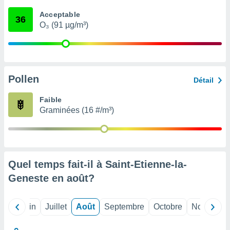
nées
Acceptable
lles sur
36
O₃ (91 µg/m³)
d'un
égitime,
vous
vous
 Pour ce
ous
Pollen
Détail
etirer
Faible
ement
Graminées (16 #/m³)
 opposer
ement
nées à
ment en
 sur «
res
» ou
Quel temps fait-il à Saint-Etienne-la-
e
Geneste en
août
?
que de
kies
ite web.
Mai
Juin
Juillet
Août
Septembre
Octobre
Novembre
t nos