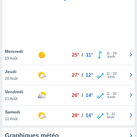
logies
e
s
tez pas
ation de
, vous
z à
à notre
Mercredi
11
-
29
25°
/
11°
km/h
19 Août
.com.
 cas,
Jeudi
11
-
32
us
27°
/
12°
km/h
20 Août
ns que
s
Vendredi
11
-
32
26°
/
14°
ires
km/h
21 Août
urer la
on sur le
Samedi
9
-
31
 seront
28°
/
14°
km/h
22 Août
, et que
ies ne
as
Graphiques météo