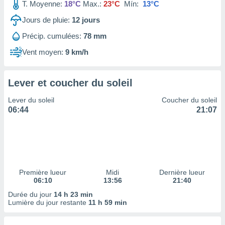
ires
T. Moyenne:
18°C
Max.:
23°C
Mín:
13°C
ons le
Jours de pluie:
12
jours
ent des
es
Précip. cumulées:
78 mm
 :
Vent moyen:
9 km/h
et/ou
 à des
ions sur
eil,
Lever et coucher du soleil
des
Lever du soleil
Coucher du soleil
limitées
06:44
21:07
nner la
, créer
ils pour
ité
lisée,
des
Première lueur
Midi
Dernière lueur
our
06:10
13:56
21:40
nner des
Durée du jour
14 h 23 min
és
Lumière du jour restante
11 h 59 min
lisées,
s profils
enus