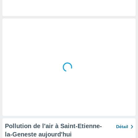
tre
ement,
enaires
s des
 des
nts
 ou des
gies
es pour
 accéder
r des
lles
ue votre
r ce site
 IP et
ifiants
es.
Pollution de l'air à Saint-Etienne-
Détail
eurs
la-Geneste aujourd'hui
traiter