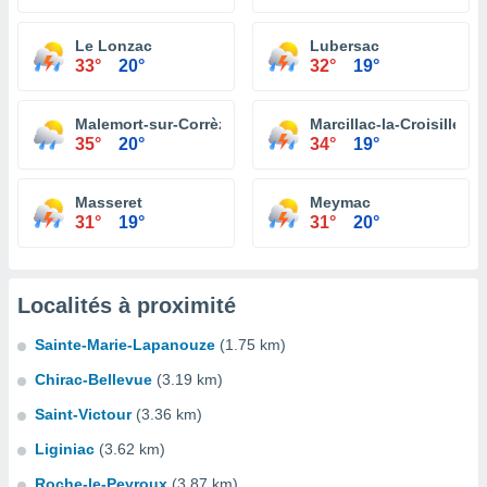
Le Lonzac
Lubersac
33°
20°
32°
19°
Malemort-sur-Corrèze
Marcillac-la-Croisille
35°
20°
34°
19°
Masseret
Meymac
31°
19°
31°
20°
Localités à proximité
Sainte-Marie-Lapanouze
(1.75 km)
Chirac-Bellevue
(3.19 km)
Saint-Victour
(3.36 km)
Liginiac
(3.62 km)
Roche-le-Peyroux
(3.87 km)