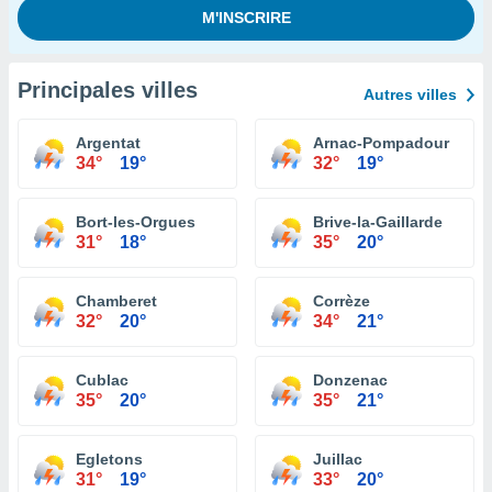
Principales villes
Autres villes
Argentat
Arnac-Pompadour
34°
19°
32°
19°
Bort-les-Orgues
Brive-la-Gaillarde
31°
18°
35°
20°
Chamberet
Corrèze
32°
20°
34°
21°
Cublac
Donzenac
35°
20°
35°
21°
Egletons
Juillac
31°
19°
33°
20°