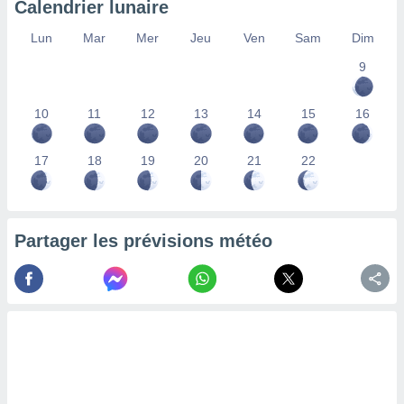
Calendrier lunaire
lisés,
des
Lun
Mar
Mer
Jeu
Ven
Sam
Dim
our
9
nner des
s
lisés,
10
11
12
13
14
15
16
la
ance des
s,
17
18
19
20
21
22
la
ance des
s,
dre les
Partager les prévisions météo
par le
ques ou
inaisons
ées
nt de
tes
,
er et
r les