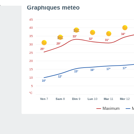
Graphiques météo
45
40
34°
35
33°
32°
31°
29°
30
25°
25
20
17°
15
17°
16°
15°
12°
10
10°
5
°C
Ven
7
Sam
8
Dim
9
Lun
10
Mar
11
Mer
12
Maximum