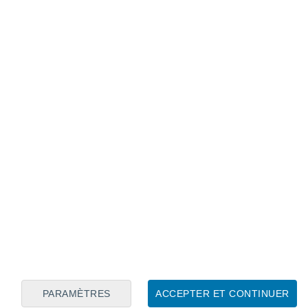
Calendrier lunaire
Lun
Mar
Mer
Jeu
Ven
Sam
Dim
7
8
9
10
11
12
13
14
15
16
17
18
19
20
PARAMÈTRES
ACCEPTER ET CONTINUER