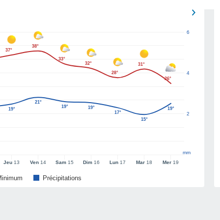
6
38°
37°
33°
32°
31°
28°
4
26°
21°
19°
19°
19°
19°
17°
2
15°
mm
Jeu
13
Ven
14
Sam
15
Dim
16
Lun
17
Mar
18
Mer
19
Minimum
Précipitations