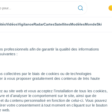
ités
Vidéos
Vigilance
Radar
Cartes
Satellites
Modèles
Monde
Ski
professionnels afin de garantir la qualité des informations
suivantes :
-Epte
s collectées par le biais de cookies ou de technologies
nuer à vous proposer gratuitement des contenus de très haute
Epte
z au site web et vous acceptez l'installation de tous les cookies,
...
vre et d'analyser le comportement sur le site, ainsi que de
é et du contenu personnalisé en fonction de celui-ci. Vous pouvez
Heure par heure
tirer votre consentement à tout moment en cliquant sur le bouton
Ciel dégagé dans les prochaines
te web.
heures