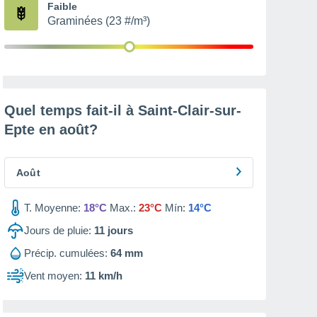
Faible
Graminées (23 #/m³)
Quel temps fait-il à Saint-Clair-sur-
Epte en
août
?
Août
T. Moyenne:
18°C
Max.:
23°C
Mín:
14°C
Jours de pluie:
11
jours
Précip. cumulées:
64 mm
Vent moyen:
11 km/h