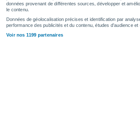
données provenant de différentes sources, développer et amélior
le contenu.
29°
/
12°
33°
/
15°
25°
/
10°
Données de géolocalisation précises et identification par analys
performance des publicités et du contenu, études d’audience e
10
-
22
km/h
16
-
30
km/h
16
9
-
23
km/h
Voir nos 1199 partenaires
Météo Saint-Clair-sur-Epte aujourd´h
Ensoleillé
25°
17:00
T. ressentie
26°
Ensoleillé
25°
18:00
T. ressentie
25°
Ensoleillé
25°
19:00
T. ressentie
25°
Ensoleillé
24°
20:00
T. ressentie
25°