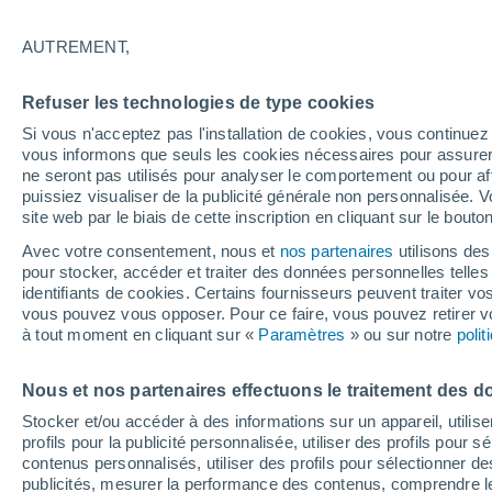
25°
AUTREMENT,
Nord
Refuser les technologies de type cookies
Sensation de 25°
9
-
23 km/
Si vous n'acceptez pas l'installation de cookies, vous continu
vous informons que seuls les cookies nécessaires pour assurer la
ne seront pas utilisés pour analyser le comportement ou pour af
puissiez visualiser de la publicité générale non personnalisée. V
Prévisions
site web par le biais de cette inscription en cliquant sur le bouto
30 °C en octobre, 35 °C en septembre ? « L’ét
aucune intention de s’arrêter » – mais le Rhin
Avec votre consentement, nous et
nos partenaires
utilisons des
paie le prix
pour stocker, accéder et traiter des données personnelles telles 
Météo 1 - 7 jours
Heure par heure
Actualité
Carte 
identifiants de cookies. Certains fournisseurs peuvent traiter vo
vous pouvez vous opposer. Pour ce faire, vous pouvez retirer
à tout moment en cliquant sur «
Paramètres
» ou sur notre
poli
Demain
Dimanche
Aujourd´hui
Nous et nos partenaires effectuons le traitement des d
8 Août
9 Août
7 Août
Stocker et/ou accéder à des informations sur un appareil, utilise
profils pour la publicité personnalisée, utiliser des profils pour 
contenus personnalisés, utiliser des profils pour sélectionner
publicités, mesurer la performance des contenus, comprendre le