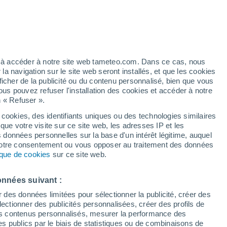
h
ez à accéder à notre site web tameteo.com. Dans ce cas, nous
 navigation sur le site web seront installés, et que les cookies
ficher de la publicité ou du contenu personnalisé, bien que vous
ous pouvez refuser l'installation des cookies et accéder à notre
n « Refuser ».
é n’a
 en
 cookies, des identifiants uniques ou des technologies similaires
que votre visite sur ce site web, les adresses IP et les
des températures
Radar de pluie
Satellites
Modèles
s données personnelles sur la base d'un intérêt légitime, auquel
 votre consentement ou vous opposer au traitement des données
tique de cookies
sur ce site web.
Lundi
Mardi
Mercredi
Jeudi
onnées suivant :
10 Août
11 Août
12 Août
13 Août
r des données limitées pour sélectionner la publicité, créer des
sélectionner des publicités personnalisées, créer des profils de
 des contenus personnalisés, mesurer la performance des
s publics par le biais de statistiques ou de combinaisons de