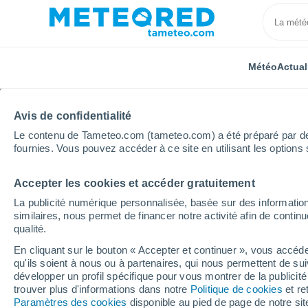
Météo
Actual
Avis de confidentialité
Le contenu de Tameteo.com (tameteo.com) a été préparé par des 
fournies. Vous pouvez accéder à ce site en utilisant les options 
Accepter les cookies et accéder gratuitement
Accueil
Île-de-France
Val-d'Oise
Saint-Clair-sur
La publicité numérique personnalisée, basée sur des information
similaires, nous permet de financer notre activité afin de conti
Météo Saint-Clair-sur-
qualité.
En cliquant sur le bouton « Accepter et continuer », vous accéde
17:46
Vendredi
qu'ils soient à nous ou à partenaires, qui nous permettent de sui
développer un profil spécifique pour vous montrer de la publicit
trouver plus d'informations dans notre
Politique de cookies
et re
Ensoleillé
Paramètres des cookies
disponible au pied de page de notre si