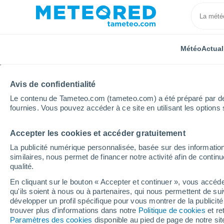
Météo
Actual
Avis de confidentialité
Le contenu de Tameteo.com (tameteo.com) a été préparé par des 
fournies. Vous pouvez accéder à ce site en utilisant les options 
Accepter les cookies et accéder gratuitement
Accueil
Auvergne-Rhône-Alpes
Ardèche
Saint-C
La publicité numérique personnalisée, basée sur des information
similaires, nous permet de financer notre activité afin de conti
Météo Saint-Christol (
qualité.
En cliquant sur le bouton « Accepter et continuer », vous accéde
20:32
Jeudi
qu'ils soient à nous ou à partenaires, qui nous permettent de sui
développer un profil spécifique pour vous montrer de la publicit
trouver plus d'informations dans notre
Politique de cookies
et re
Ensoleillé
Paramètres des cookies
disponible au pied de page de notre si