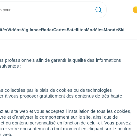
ités
Vidéos
Vigilance
Radar
Cartes
Satellites
Modèles
Monde
Ski
professionnels afin de garantir la qualité des informations
suivantes :
hristol
s collectées par le biais de cookies ou de technologies
nuer à vous proposer gratuitement des contenus de très haute
Ardèche)
z au site web et vous acceptez l'installation de tous les cookies,
...
vre et d'analyser le comportement sur le site, ainsi que de
é et du contenu personnalisé en fonction de celui-ci. Vous pouvez
Heure par heure
tirer votre consentement à tout moment en cliquant sur le bouton
Ciel dégagé dans les prochaines
te web.
heures