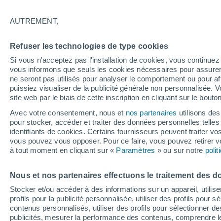
26°
AUTREMENT,
Nord
Refuser les technologies de type cookies
Sensation de 26°
13
-
33 km
Si vous n'acceptez pas l'installation de cookies, vous continu
vous informons que seuls les cookies nécessaires pour assurer la
ne seront pas utilisés pour analyser le comportement ou pour af
puissiez visualiser de la publicité générale non personnalisée. V
Flash info
site web par le biais de cette inscription en cliquant sur le bouto
Une nouvelle canicule attendue la semaine
prochaine en France !
Avec votre consentement, nous et
nos partenaires
utilisons des
pour stocker, accéder et traiter des données personnelles telles 
Météo 1 - 7 jours
Heure par heure
Actualité
Carte 
identifiants de cookies. Certains fournisseurs peuvent traiter vo
vous pouvez vous opposer. Pour ce faire, vous pouvez retirer
à tout moment en cliquant sur «
Paramètres
» ou sur notre
poli
Demain
Samedi
D
Aujourd´hui
Nous et nos partenaires effectuons le traitement des d
7 Août
8 Août
6 Août
Stocker et/ou accéder à des informations sur un appareil, utilise
profils pour la publicité personnalisée, utiliser des profils pour 
contenus personnalisés, utiliser des profils pour sélectionner
publicités, mesurer la performance des contenus, comprendre le