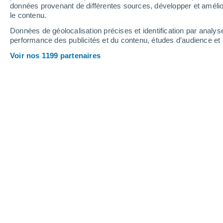
données provenant de différentes sources, développer et amélior
le contenu.
30°
/
17°
33°
/
16°
31°
/
18°
Données de géolocalisation précises et identification par analys
performance des publicités et du contenu, études d’audience e
16
-
43
km/h
9
-
30
km/h
14
14
-
36
km/h
Voir nos 1199 partenaires
Météo Saint-Christol aujourd´hui
, 6 a
Ensoleillé
31°
17:00
T. ressentie
30°
Ensoleillé
30°
18:00
T. ressentie
29°
Ensoleillé
29°
19:00
T. ressentie
28°
Ensoleillé
28°
20:00
T. ressentie
27°