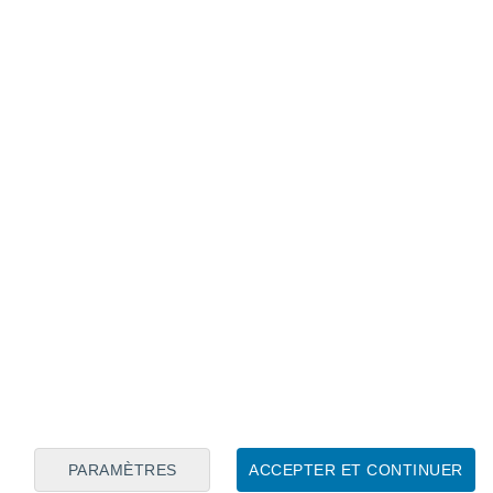
Calendrier lunaire
Lun
Mar
Mer
Jeu
Ven
Sam
Dim
6
7
8
9
10
11
12
13
14
15
16
17
18
19
PARAMÈTRES
ACCEPTER ET CONTINUER