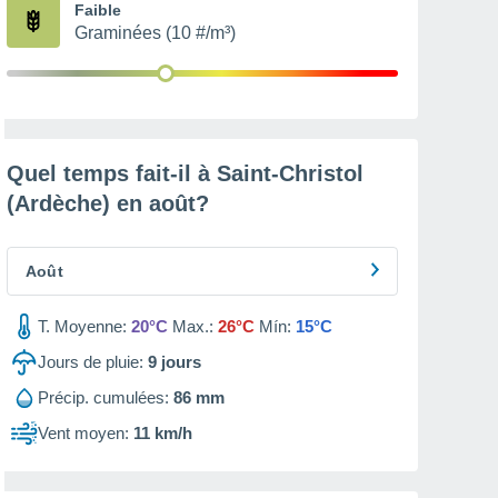
Faible
Graminées (10 #/m³)
Quel temps fait-il à Saint-Christol
(Ardèche) en
août
?
Août
T. Moyenne:
20°C
Max.:
26°C
Mín:
15°C
Jours de pluie:
9
jours
Précip. cumulées:
86 mm
Vent moyen:
11 km/h