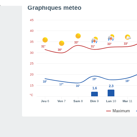
Graphiques météo
45
40
35
33°
33°
33°
31°
31°
30°
30
25
20
19°
18°
18°
17°
15
2.3
16°
1.6
°C
Jeu
6
Ven
7
Sam
8
Dim
9
Lun
10
Mar
11
Maximum