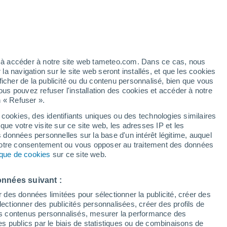
Vigilance orange
Alerte canicule de niveau élevé à
Saint-Christol aujourd’hui
/h
ez à accéder à notre site web tameteo.com. Dans ce cas, nous
 navigation sur le site web seront installés, et que les cookies
ficher de la publicité ou du contenu personnalisé, bien que vous
ous pouvez refuser l'installation des cookies et accéder à notre
n « Refuser ».
 cookies, des identifiants uniques ou des technologies similaires
que votre visite sur ce site web, les adresses IP et les
des températures
Radar de pluie
Satellites
Modèles
s données personnelles sur la base d'un intérêt légitime, auquel
 votre consentement ou vous opposer au traitement des données
tique de cookies
sur ce site web.
imanche
Lundi
Mardi
Mercredi
onnées suivant :
9 Août
10 Août
11 Août
12 Août
r des données limitées pour sélectionner la publicité, créer des
sélectionner des publicités personnalisées, créer des profils de
 des contenus personnalisés, mesurer la performance des
s publics par le biais de statistiques ou de combinaisons de
90%
80%