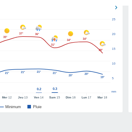
25
37°
20
36°
35°
34°
34°
31°
15
29°
10
21°
21°
21°
21°
20°
20°
19°
5
0.3
0.2
mm
Mer
12
Jeu
13
Ven
14
Sam
15
Dim
16
Lun
17
Mar
18
Minimum
Pluie