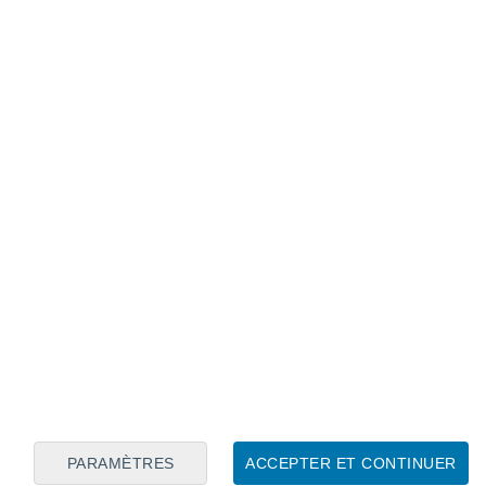
Calendrier lunaire
Lun
Mar
Mer
Jeu
Ven
Sam
Dim
9
10
11
12
13
14
15
16
PARAMÈTRES
ACCEPTER ET CONTINUER