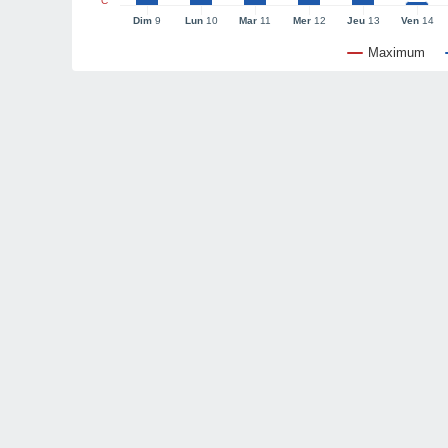
°C
Dim
9
Lun
10
Mar
11
Mer
12
Jeu
13
Ven
14
Maximum