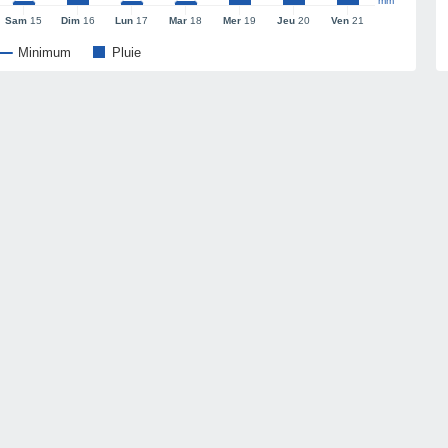
mm
Sam
15
Dim
16
Lun
17
Mar
18
Mer
19
Jeu
20
Ven
21
Minimum
Pluie