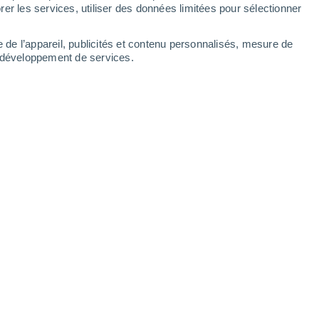
2.3 mm
1.2 mm
0.2 mm
0.3 mm
er les services, utiliser des données limitées pour sélectionner
33°
/
23°
35°
/
25°
35°
/
25°
35°
/
25°
e de l’appareil, publicités et contenu personnalisés, mesure de
t développement de services.
-
30
km/h
11
-
32
km/h
13
-
37
km/h
10
-
33
km/h
ui
, 9 août
Sud-est
0 Faible
7
-
13 km/h
FPS:
non
Sud-est
0 Faible
5
-
11 km/h
FPS:
non
Sud-est
0 Faible
4
-
8 km/h
FPS:
non
Sud
0 Faible
5
-
8 km/h
FPS:
non