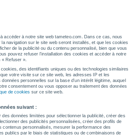
artier
3%
ez à accéder à notre site web tameteo.com. Dans ce cas, nous
 navigation sur le site web seront installés, et que les cookies
ficher de la publicité ou du contenu personnalisé, bien que vous
ous pouvez refuser l'installation des cookies et accéder à notre
n « Refuser ».
 cookies, des identifiants uniques ou des technologies similaires
que votre visite sur ce site web, les adresses IP et les
 de couverture nuageuse
Radar de pluie
Satellites
Modèles
s données personnelles sur la base d'un intérêt légitime, auquel
 votre consentement ou vous opposer au traitement des données
tique de cookies
sur ce site web.
ercredi
Jeudi
Vendredi
Samedi
onnées suivant :
12 Août
13 Août
14 Août
15 Août
r des données limitées pour sélectionner la publicité, créer des
sélectionner des publicités personnalisées, créer des profils de
 des contenus personnalisés, mesurer la performance des
s publics par le biais de statistiques ou de combinaisons de
70%
70%
60%
50%