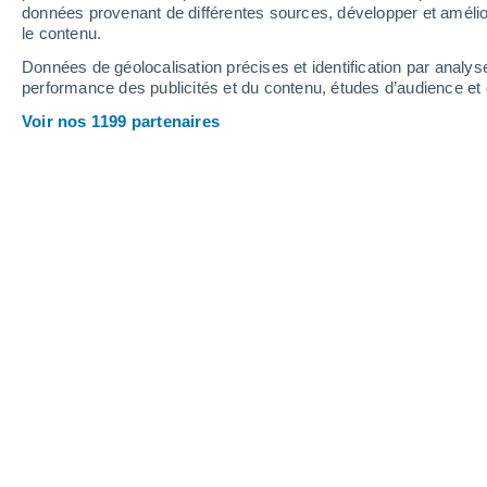
0.9 mm
0.9 mm
1.7 mm
données provenant de différentes sources, développer et amélior
le contenu.
31°
/
24°
33°
/
24°
31°
/
25°
Données de géolocalisation précises et identification par analys
performance des publicités et du contenu, études d’audience e
13
-
30
km/h
17
-
38
km/h
13
17
-
36
km/h
Voir nos 1199 partenaires
Météo Saint Augustine - FL aujourd´h
Éclaircies
26°
03:00
T. ressentie
28°
Éclaircies
26°
04:00
T. ressentie
27°
Éclaircies
25°
05:00
T. ressentie
27°
Éclaircies
25°
06:00
T. ressentie
27°