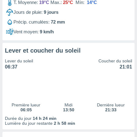
ires
T. Moyenne:
19°C
Max.:
25°C
Mín:
14°C
ons le
Jours de pluie:
9
jours
ent des
es
Précip. cumulées:
72 mm
 :
Vent moyen:
9 km/h
et/ou
 à des
ions sur
eil,
Lever et coucher du soleil
des
Lever du soleil
Coucher du soleil
limitées
06:37
21:01
nner la
, créer
ils pour
ité
lisée,
des
Première lueur
Midi
Dernière lueur
our
06:05
13:50
21:33
nner des
Durée du jour
14 h 24 min
és
Lumière du jour restante
2 h 58 min
lisées,
s profils
enus