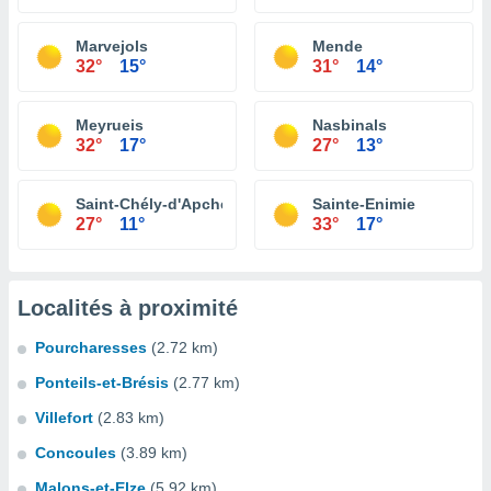
Marvejols
Mende
32°
15°
31°
14°
Meyrueis
Nasbinals
32°
17°
27°
13°
Saint-Chély-d'Apcher
Sainte-Enimie
27°
11°
33°
17°
Localités à proximité
Pourcharesses
(2.72 km)
Ponteils-et-Brésis
(2.77 km)
Villefort
(2.83 km)
Concoules
(3.89 km)
Malons-et-Elze
(5.92 km)