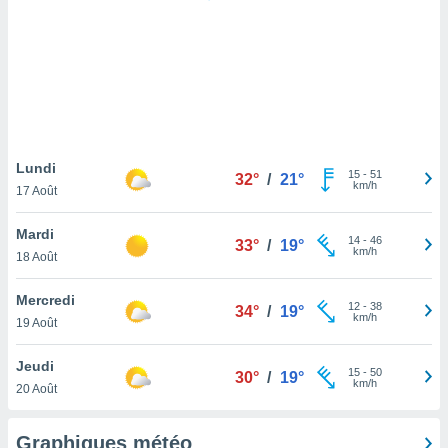
logies
e
s
tez pas
ation de
, vous
z à
à notre
Lundi
15
-
51
32°
/
21°
km/h
17 Août
.com.
 cas,
Mardi
14
-
46
us
33°
/
19°
km/h
18 Août
ns que
s
Mercredi
12
-
38
34°
/
19°
ires
km/h
19 Août
urer la
on sur le
Jeudi
15
-
50
 seront
30°
/
19°
km/h
20 Août
, et que
ies ne
as
Graphiques météo