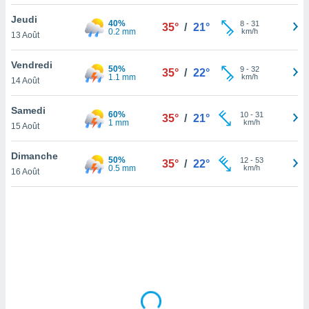
lisé en
Jeudi
 de
40%
8
-
31
35°
/
21°
0.2 mm
km/h
13 Août
. Vous
rouver
Vendredi
50%
9
-
32
35°
/
22°
ations
1.1 mm
km/h
14 Août
re
que de
Samedi
60%
kies
10
-
31
35°
/
21°
1 mm
km/h
15 Août
r votre
ement à
ment en
Dimanche
50%
12
-
53
35°
/
22°
sur le
0.5 mm
km/h
16 Août
res des
kies
le au
page de
te web.
MENT,
 les