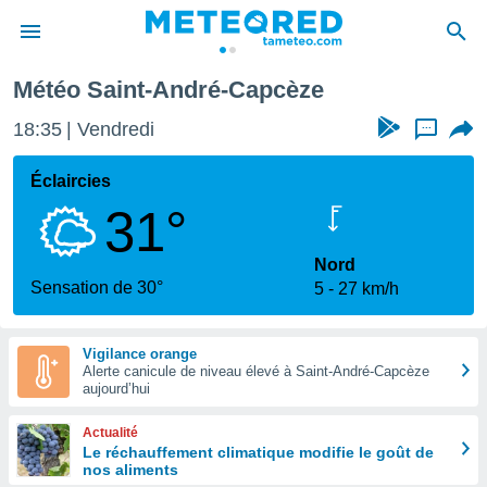
Météo Saint-André-Capcèze
e
ntialité
18:35
Vendredi
...
enu de
o.com
Éclaircies
o.com) a
31°
aré par
onnels
Nord
arantir
Sensation de 30°
5
27 km/h
té des
ions
. Vous
Vigilance orange
accéder
Alerte canicule de niveau élevé à Saint-André-Capcèze
e en
aujourd’hui
 les
Actualité
s :
Le réchauffement climatique modifie le goût de
nos aliments
r les