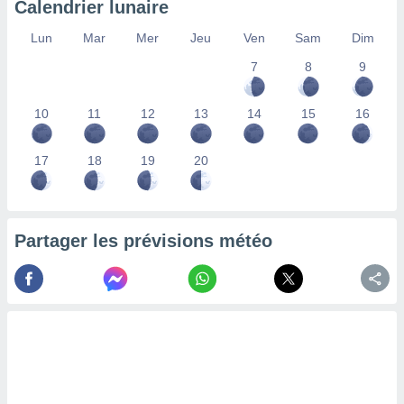
Calendrier lunaire
lisés,
des
Lun
Mar
Mer
Jeu
Ven
Sam
Dim
our
7
8
9
nner des
s
lisés,
10
11
12
13
14
15
16
la
ance des
s,
17
18
19
20
la
ance des
s,
dre les
Partager les prévisions météo
par le
ques ou
inaisons
ées
nt de
tes
,
er et
r les