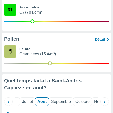
nées
Acceptable
lles sur
31
O₃ (78 µg/m³)
d'un
égitime,
vous
vous
 Pour ce
ous
Pollen
Détail
etirer
Faible
ement
Graminées (15 #/m³)
 opposer
ement
nées à
ment en
 sur «
res
» ou
Quel temps fait-il à Saint-André-
e
Capcèze en
août
?
que de
kies
ite web.
Mai
Juin
Juillet
Août
Septembre
Octobre
Novembre
t nos