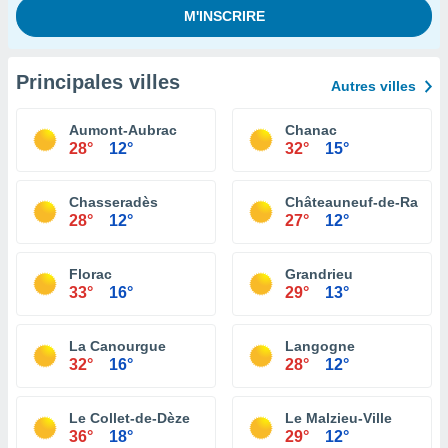
Principales villes
Autres villes
Aumont-Aubrac
Chanac
28°
12°
32°
15°
Chasseradès
Châteauneuf-de-Rando
28°
12°
27°
12°
Florac
Grandrieu
33°
16°
29°
13°
La Canourgue
Langogne
32°
16°
28°
12°
Le Collet-de-Dèze
Le Malzieu-Ville
36°
18°
29°
12°