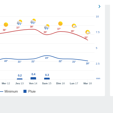
10
38°
37°
37°
36°
35°
7.5
35°
32°
5
23°
22°
22°
21°
21°
21°
20°
2.5
0.4
0.3
0.2
mm
Mer
12
Jeu
13
Ven
14
Sam
15
Dim
16
Lun
17
Mar
18
Minimum
Pluie