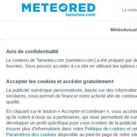
Météo
Actual
Avis de confidentialité
Le contenu de Tameteo.com (tameteo.com) a été préparé par des 
fournies. Vous pouvez accéder à ce site en utilisant les options 
Accepter les cookies et accéder gratuitement
Accueil
Occitanie
Lozère
Pied-de-Borne
La publicité numérique personnalisée, basée sur des information
similaires, nous permet de financer notre activité afin de conti
Météo Pied-de-Borne
qualité.
En cliquant sur le bouton « Accepter et continuer », vous accéde
11:05
Jeudi
qu'ils soient à nous ou à partenaires, qui nous permettent de sui
développer un profil spécifique pour vous montrer de la publicit
trouver plus d'informations dans notre
Politique de cookies
et re
Ensoleillé
Paramètres des cookies
disponible au pied de page de notre si