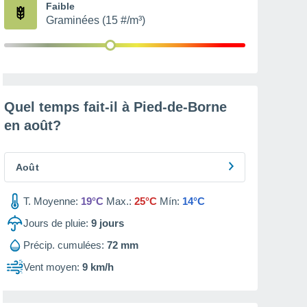
Faible
Graminées (15 #/m³)
Quel temps fait-il à Pied-de-Borne
en
août
?
Août
T. Moyenne:
19°C
Max.:
25°C
Mín:
14°C
Jours de pluie:
9
jours
Précip. cumulées:
72 mm
Vent moyen:
9 km/h