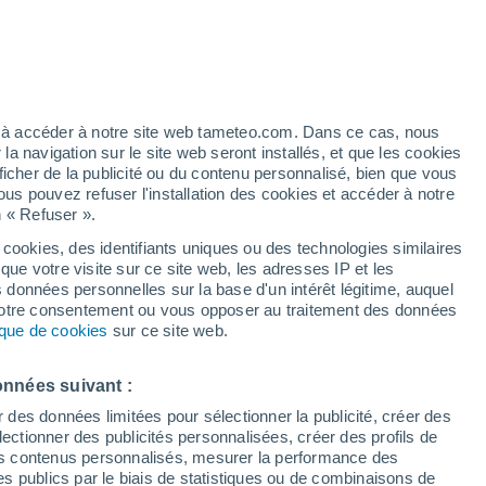
Vigilance orange
Alerte canicule de niveau élevé à
Pied-de-Borne aujourd’hui
/h
ez à accéder à notre site web tameteo.com. Dans ce cas, nous
 navigation sur le site web seront installés, et que les cookies
ficher de la publicité ou du contenu personnalisé, bien que vous
ous pouvez refuser l'installation des cookies et accéder à notre
n « Refuser ».
tobre
 cookies, des identifiants uniques ou des technologies similaires
que votre visite sur ce site web, les adresses IP et les
 de couverture nuageuse
Radar de pluie
Satellites
Modèles
s données personnelles sur la base d'un intérêt légitime, auquel
 votre consentement ou vous opposer au traitement des données
tique de cookies
sur ce site web.
imanche
Lundi
Mardi
Mercredi
onnées suivant :
9 Août
10 Août
11 Août
12 Août
r des données limitées pour sélectionner la publicité, créer des
sélectionner des publicités personnalisées, créer des profils de
 des contenus personnalisés, mesurer la performance des
s publics par le biais de statistiques ou de combinaisons de
80%
80%