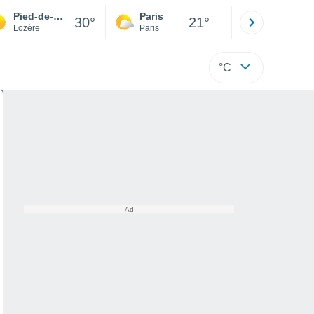
Pied-de-Borne
Paris
Montpelli
30°
21°
Lozère
Paris
Hérault
°C