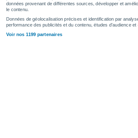
données provenant de différentes sources, développer et amélior
le contenu.
34°
/
19°
35°
/
19°
34°
/
20°
Données de géolocalisation précises et identification par analys
performance des publicités et du contenu, études d’audience e
19
-
46
km/h
13
-
34
km/h
9
16
-
39
km/h
Voir nos 1199 partenaires
Météo Pied-de-Borne aujourd´hui
, 6 
Ensoleillé
29°
11:00
T. ressentie
29°
Ensoleillé
30°
12:00
T. ressentie
30°
Ensoleillé
32°
13:00
T. ressentie
31°
Ensoleillé
33°
14:00
T. ressentie
31°