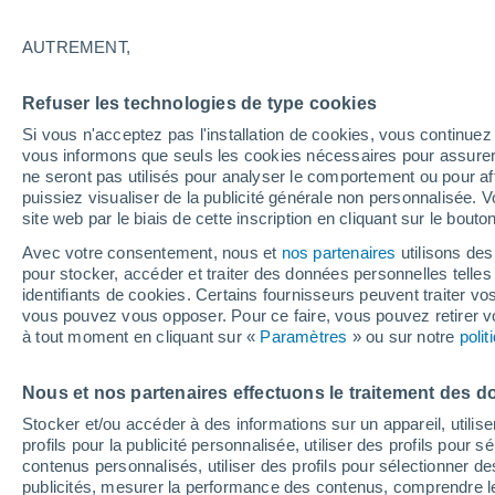
29°
AUTREMENT,
Nord
Refuser les technologies de type cookies
Sensation de 29°
11
-
35 km
Si vous n'acceptez pas l'installation de cookies, vous continu
vous informons que seuls les cookies nécessaires pour assurer la
ne seront pas utilisés pour analyser le comportement ou pour af
puissiez visualiser de la publicité générale non personnalisée. V
Flash info
site web par le biais de cette inscription en cliquant sur le bouto
Découvrez la tendance météo entre août et oc
Avec votre consentement, nous et
nos partenaires
utilisons des
pour stocker, accéder et traiter des données personnelles telles 
Météo 1 - 7 jours
Heure par heure
Actualité
Carte
identifiants de cookies. Certains fournisseurs peuvent traiter vo
vous pouvez vous opposer. Pour ce faire, vous pouvez retirer
à tout moment en cliquant sur «
Paramètres
» ou sur notre
poli
Demain
Samedi
D
Aujourd´hui
Nous et nos partenaires effectuons le traitement des d
7 Août
8 Août
6 Août
Stocker et/ou accéder à des informations sur un appareil, utilise
profils pour la publicité personnalisée, utiliser des profils pour 
contenus personnalisés, utiliser des profils pour sélectionner
publicités, mesurer la performance des contenus, comprendre le