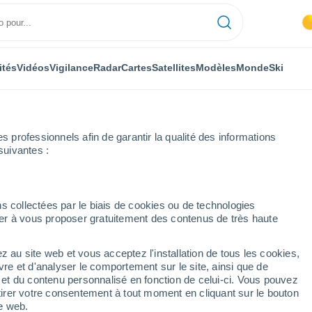
ités
Vidéos
Vigilance
Radar
Cartes
Satellites
Modèles
Monde
Ski
professionnels afin de garantir la qualité des informations
suivantes :
s collectées par le biais de cookies ou de technologies
nuer à vous proposer gratuitement des contenus de très haute
z au site web et vous acceptez l'installation de tous les cookies,
...
vre et d'analyser le comportement sur le site, ainsi que de
é et du contenu personnalisé en fonction de celui-ci. Vous pouvez
Heure par heure
tirer votre consentement à tout moment en cliquant sur le bouton
Intervalles nuageux dans les
te web.
prochaines heures