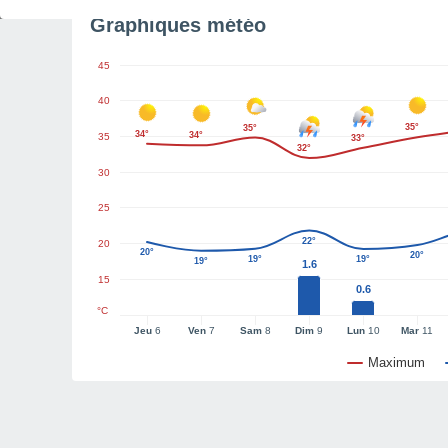
Graphiques météo
45
40
35°
35°
34°
34°
35
33°
32°
30
25
22°
20
20°
20°
19°
19°
19°
1.6
15
0.6
°C
Jeu
6
Ven
7
Sam
8
Dim
9
Lun
10
Mar
11
Maximum