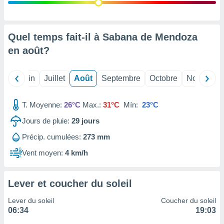
nées
lles sur
d'un
égitime,
Quel temps fait-il à Sabana de Mendoza
vous
en
août
?
vous
 Pour ce
ous
Mai
Juin
Juillet
Août
Septembre
Octobre
Novembre
etirer
ement
T. Moyenne:
26°C
Max.:
31°C
Mín:
23°C
 opposer
ement
Jours de pluie:
29
jours
nées à
Précip. cumulées:
273 mm
ment en
 sur «
Vent moyen:
4 km/h
res
» ou
e
que de
Lever et coucher du soleil
kies
ite web.
Lever du soleil
Coucher du soleil
06:34
19:03
t nos