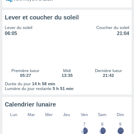
ires
ons le
ent des
Lever et coucher du soleil
es
 :
Lever du soleil
Coucher du soleil
et/ou
06:05
21:04
 à des
ions sur
eil,
des
limitées
Première lueur
Midi
Dernière lueur
nner la
05:27
13:35
21:42
, créer
ils pour
Durée du jour
14 h 58 min
ité
Lumière du jour restante
5 h 51 min
lisée,
des
Calendrier lunaire
our
nner des
Lun
Mar
Mer
Jeu
Ven
Sam
Dim
és
lisées,
7
8
9
s profils
enus