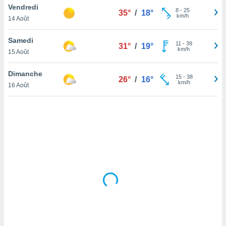
Vendredi
lisé en
8
-
25
35°
/
18°
km/h
 de
14 Août
. Vous
rouver
Samedi
11
-
39
31°
/
19°
km/h
15 Août
ations
re
Dimanche
que de
15
-
38
26°
/
16°
km/h
kies
16 Août
r votre
ement à
ment en
sur le
res des
kies
le au
page de
te web.
MENT,
 les