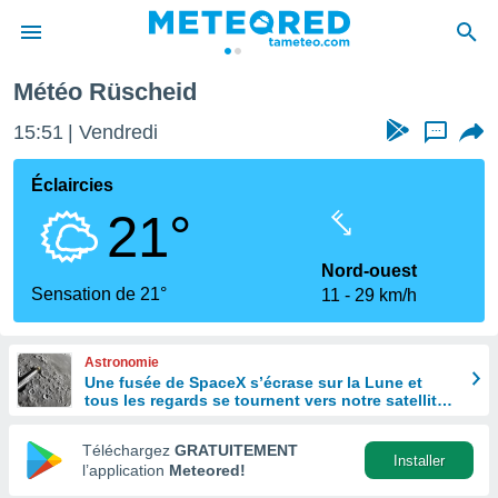
Météo Rüscheid
e
ntialité
15:51
Vendredi
...
enu de
o.com
Éclaircies
o.com) a
21°
aré par
onnels
Nord-ouest
arantir
Sensation de 21°
11
29 km/h
té des
ions
. Vous
Astronomie
accéder
Une fusée de SpaceX s’écrase sur la Lune et
e en
tous les regards se tournent vers notre satellite à
 les
la recherche du cratère
Téléchargez
GRATUITEMENT
s :
Installer
l’application
Meteored!
r les