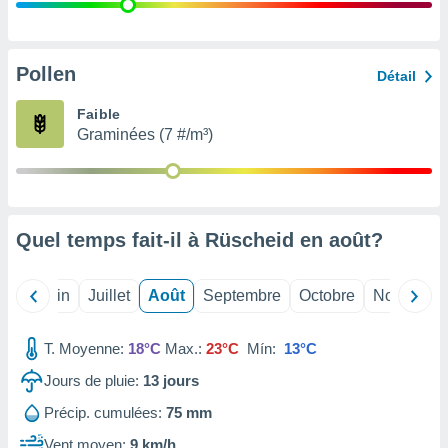
nées
lles sur
d'un
égitime,
Pollen
Détail
vous
vous
Faible
 Pour ce
Graminées (7 #/m³)
ous
etirer
ement
 opposer
Quel temps fait-il à Rüscheid en
août
?
ement
nées à
ment en
Mai
Juin
Juillet
Août
Septembre
Octobre
Novembre
 sur «
res
» ou
e
T. Moyenne:
18°C
Max.:
23°C
Mín:
13°C
que de
kies
Jours de pluie:
13
jours
ite web.
Précip. cumulées:
75 mm
t nos
Vent moyen:
9 km/h