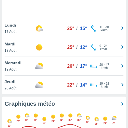
logies
e
s
Lundi
tez pas
11
-
38
25°
/
15°
km/h
ation de
17 Août
, vous
z à
Mardi
9
-
24
25°
/
12°
à notre
km/h
18 Août
.com.
Mercredi
 cas,
20
-
47
26°
/
17°
km/h
us
19 Août
ns que
s
Jeudi
19
-
52
22°
/
14°
km/h
20 Août
ires
urer la
on sur le
Graphiques météo
 seront
, et que
ies ne
32°
30°
32°
35°
31°
28°
28°
26°
as
26°
25°
25°
25°
22°