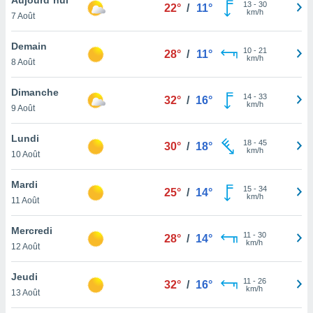
n «
13
-
30
22°
/
11°
km/h
7 Août
 et
r »,
cédez au
Demain
10
-
21
28°
/
11°
 et vous
km/h
8 Août
z
ation de
Dimanche
14
-
33
32°
/
16°
km/h
9 Août
qu'ils
 nous ou
aires,
Lundi
18
-
45
30°
/
18°
km/h
10 Août
nt de
t
Mardi
15
-
34
er le
25°
/
14°
km/h
11 Août
ement
te, ainsi
Mercredi
11
-
30
28°
/
14°
km/h
per un
12 Août
écifique
us
Jeudi
11
-
26
de la
32°
/
16°
km/h
13 Août
 et du