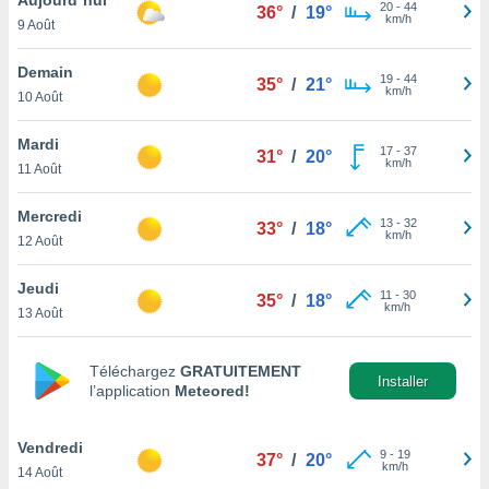
n «
20
-
44
36°
/
19°
km/h
9 Août
 et
r »,
cédez au
Demain
19
-
44
35°
/
21°
 et vous
km/h
10 Août
z
ation de
Mardi
17
-
37
31°
/
20°
km/h
11 Août
qu'ils
 nous ou
aires,
Mercredi
13
-
32
33°
/
18°
km/h
12 Août
nt de
t
Jeudi
11
-
30
er le
35°
/
18°
km/h
13 Août
ement
te, ainsi
Téléchargez
GRATUITEMENT
per un
Installer
l’application
Meteored!
écifique
us
de la
Vendredi
9
-
19
37°
/
20°
 et du
km/h
14 Août