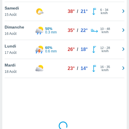
lisé en
Samedi
 de
6
-
34
38°
/
21°
km/h
15 Août
. Vous
rouver
Dimanche
50%
10
-
48
35°
/
22°
ations
0.3 mm
km/h
16 Août
re
que de
Lundi
60%
kies
12
-
28
26°
/
18°
0.6 mm
km/h
17 Août
r votre
ement à
ment en
Mardi
16
-
35
23°
/
14°
sur le
km/h
18 Août
res des
kies
le au
page de
te web.
MENT,
 les