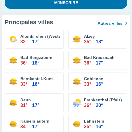
Principales villes
Autres villes
Altenkirchen (Westerwald)
Alzey
32°
17°
35°
18°
Bad Bergzabern
Bad Kreuznach
36°
18°
36°
17°
Bernkastel-Kues
Coblence
33°
16°
33°
16°
Daun
Frankenthal (Pfalz)
31°
17°
36°
20°
Kaiserslautern
Lahnstein
34°
17°
35°
16°