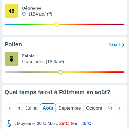
nées
Dégradée
lles sur
48
O₃ (124 µg/m³)
d'un
égitime,
vous
vous
 Pour ce
ous
Pollen
Détail
etirer
Faible
ement
Graminées (18 #/m³)
 opposer
ement
nées à
ment en
 sur «
res
» ou
Quel temps fait-il à Rülzheim en
août
?
e
que de
kies
Mai
Juin
Juillet
Août
Septembre
Octobre
Novembre
ite web.
T. Moyenne:
20°C
Max.:
25°C
Mín:
15°C
t nos