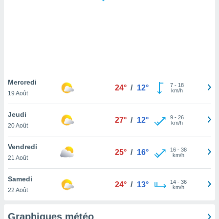
logies
e
s
tez pas
ation de
, vous
z à
à notre
Mercredi
7
-
18
24°
/
12°
km/h
19 Août
.com.
 cas,
Jeudi
9
-
26
us
27°
/
12°
km/h
20 Août
ns que
s
Vendredi
16
-
38
25°
/
16°
ires
km/h
21 Août
urer la
on sur le
Samedi
14
-
36
 seront
24°
/
13°
km/h
22 Août
, et que
ies ne
as
Graphiques météo