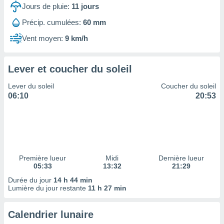
ires
Jours de pluie:
11
jours
ons le
ent des
Précip. cumulées:
60 mm
es
Vent moyen:
9 km/h
 :
et/ou
 à des
Lever et coucher du soleil
ions sur
eil,
Lever du soleil
Coucher du soleil
des
06:10
20:53
limitées
nner la
, créer
ils pour
ité
lisée,
Première lueur
Midi
Dernière lueur
05:33
13:32
21:29
des
our
Durée du jour
14 h 44 min
nner des
Lumière du jour restante
11 h 27 min
és
lisées,
Calendrier lunaire
s profils
enus