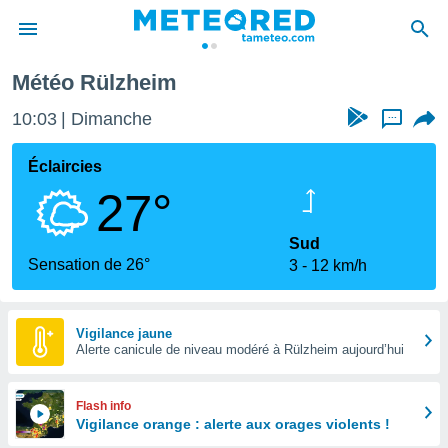
Météo Rülzheim
e
ntialité
10:03
Dimanche
...
enu de
o.com
Éclaircies
o.com) a
27°
aré par
onnels
Sud
arantir
Sensation de 26°
3
12 km/h
té des
ions
. Vous
accéder
Vigilance jaune
e en
Alerte canicule de niveau modéré à Rülzheim aujourd’hui
 les
s :
Flash info
Vigilance orange : alerte aux orages violents !
r les