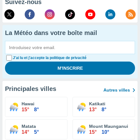
Suivez-nous
La Météo dans votre boîte mail
J'ai lu et j'accepte la politique de privacité
Principales villes
Autres villes
Hawai
Katikati
15°
8°
13°
8°
Matata
Mount Maunganui
14°
5°
15°
10°