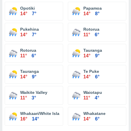
Opotiki
Papamoa
14°
7°
14°
8°
Pukehina
Rotorua
14°
7°
11°
6°
Rotorua
Tauranga
11°
6°
14°
9°
Tauranga
Te Puke
14°
9°
14°
6°
Waikite Valley
Waiotapu
11°
3°
11°
4°
Whakaari/White Island
Whakatane
16°
14°
14°
6°