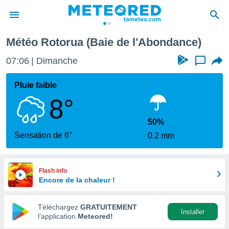
Météo Rotorua (Baie de l'Abondance)
e
ntialité
07:06
Dimanche
...
enu de
o.com
Pluie faible
o.com) a
8°
aré par
onnels
50%
arantir
Sensation de 6°
0.2 mm
té des
ions
. Vous
accéder
Flash info
e en
Encore de la chaleur !
 les
Téléchargez
GRATUITEMENT
s :
Installer
l’application
Meteored!
r les