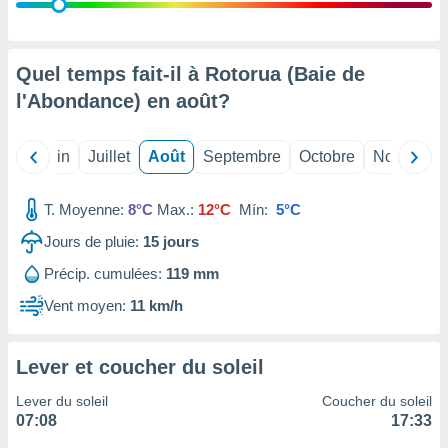
nées
lles sur
d'un
égitime,
Quel temps fait-il à Rotorua (Baie de
vous
l'Abondance) en
août
?
vous
 Pour ce
ous
Mai
Juin
Juillet
Août
Septembre
Octobre
Novembre
etirer
ement
T. Moyenne:
8°C
Max.:
12°C
Mín:
5°C
 opposer
ement
Jours de pluie:
15
jours
nées à
Précip. cumulées:
119 mm
ment en
 sur «
Vent moyen:
11 km/h
res
» ou
e
que de
Lever et coucher du soleil
kies
ite web.
Lever du soleil
Coucher du soleil
07:08
17:33
t nos