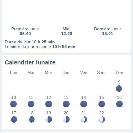
ires
ons le
ent des
es
 :
Première lueur
Midi
Dernière lueur
et/ou
06:40
12:20
18:01
 à des
Durée du jour
10 h 25 min
ions sur
Lumière du jour restante
10 h 55 min
eil,
des
limitées
Calendrier lunaire
nner la
Lun
Mar
Mer
Jeu
Ven
Sam
Dim
, créer
ils pour
9
ité
lisée,
10
11
12
13
14
15
16
des
our
nner des
17
18
19
20
21
22
és
lisées,
s profils
enus