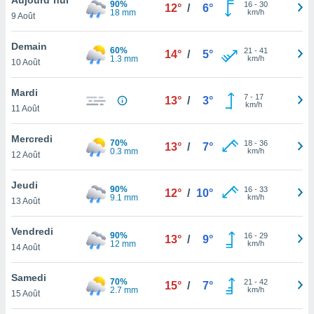
90%
n «
16
-
30
12°
/
6°
18 mm
km/h
9 Août
 et
r »,
cédez au
Demain
60%
21
-
41
14°
/
5°
 et vous
1.3 mm
km/h
10 Août
z
ation de
Mardi
7
-
17
13°
/
3°
km/h
11 Août
qu'ils
 nous ou
aires,
Mercredi
70%
18
-
36
13°
/
7°
0.3 mm
km/h
12 Août
nt de
t
Jeudi
90%
16
-
33
er le
12°
/
10°
9.1 mm
km/h
13 Août
ement
te, ainsi
Vendredi
90%
16
-
29
13°
/
9°
12 mm
km/h
per un
14 Août
écifique
us
Samedi
70%
21
-
42
de la
15°
/
7°
2.7 mm
km/h
15 Août
 et du