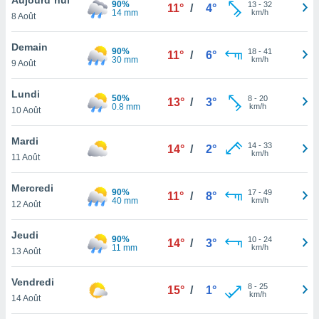
90%
n «
13
-
32
11°
/
4°
14 mm
km/h
8 Août
 et
r »,
cédez au
Demain
90%
18
-
41
11°
/
6°
 et vous
30 mm
km/h
9 Août
z
ation de
Lundi
50%
8
-
20
13°
/
3°
0.8 mm
km/h
10 Août
qu'ils
 nous ou
aires,
Mardi
14
-
33
14°
/
2°
km/h
11 Août
nt de
t
Mercredi
90%
17
-
49
er le
11°
/
8°
40 mm
km/h
12 Août
ement
te, ainsi
Jeudi
90%
10
-
24
14°
/
3°
11 mm
km/h
per un
13 Août
écifique
us
Vendredi
8
-
25
de la
15°
/
1°
km/h
14 Août
 et du