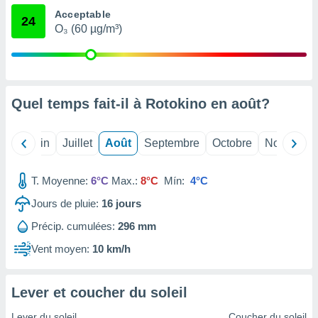
nées
Acceptable
24
lles sur
O₃ (60 µg/m³)
d'un
égitime,
vous
vous
 Pour ce
Quel temps fait-il à Rotokino en
août
?
ous
etirer
Mai
Juin
Juillet
Août
Septembre
Octobre
Novembre
ement
 opposer
ement
T. Moyenne:
6°C
Max.:
8°C
Mín:
4°C
nées à
ment en
Jours de pluie:
16
jours
 sur «
res
» ou
Précip. cumulées:
296 mm
e
Vent moyen:
10 km/h
que de
kies
ite web.
Lever et coucher du soleil
t nos
Lever du soleil
Coucher du soleil