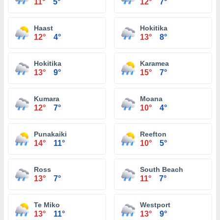
11°
5°
12°
7°
Haast
Hokitika
12°
4°
13°
8°
Hokitika
Karamea
13°
9°
15°
7°
Kumara
Moana
12°
7°
10°
4°
Punakaiki
Reefton
14°
11°
10°
5°
Ross
South Beach
13°
7°
11°
7°
Te Miko
Westport
13°
11°
13°
9°