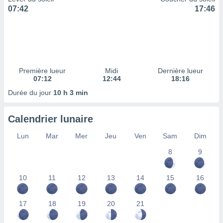
ires
07:42
17:46
ons le
ent des
es
 :
et/ou
 à des
Première lueur
Midi
Dernière lueur
ions sur
07:12
12:44
18:16
eil,
des
Durée du jour
10 h 3 min
limitées
Calendrier lunaire
nner la
, créer
Lun
Mar
Mer
Jeu
Ven
Sam
Dim
ils pour
ité
8
9
lisée,
des
our
10
11
12
13
14
15
16
nner des
és
lisées,
17
18
19
20
21
s profils
enus