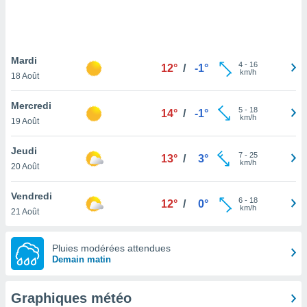
logies
e
s
Mardi
tez pas
4
-
16
12°
/
-1°
km/h
ation de
18 Août
, vous
z à
Mercredi
5
-
18
14°
/
-1°
à notre
km/h
19 Août
.com.
Jeudi
 cas,
7
-
25
13°
/
3°
km/h
us
20 Août
ns que
s
Vendredi
6
-
18
12°
/
0°
km/h
21 Août
ires
urer la
on sur le
Pluies modérées attendues
 seront
Demain matin
, et que
ies ne
as
Graphiques météo