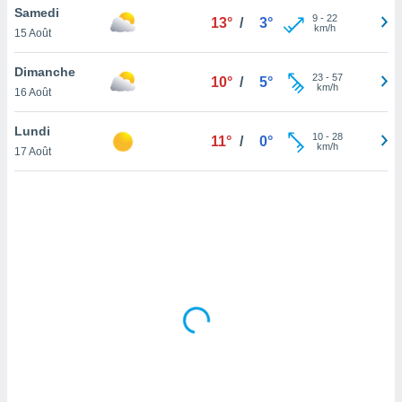
Samedi
lisé en
9
-
22
13°
/
3°
km/h
 de
15 Août
. Vous
rouver
Dimanche
23
-
57
10°
/
5°
km/h
16 Août
ations
re
Lundi
que de
10
-
28
11°
/
0°
km/h
kies
17 Août
r votre
ement à
ment en
sur le
res des
kies
le au
page de
te web.
MENT,
 les