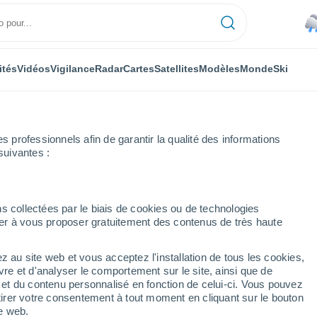
ités
Vidéos
Vigilance
Radar
Cartes
Satellites
Modèles
Monde
Ski
professionnels afin de garantir la qualité des informations
suivantes :
s collectées par le biais de cookies ou de technologies
nuer à vous proposer gratuitement des contenus de très haute
z au site web et vous acceptez l'installation de tous les cookies,
...
vre et d'analyser le comportement sur le site, ainsi que de
é et du contenu personnalisé en fonction de celui-ci. Vous pouvez
Heure par heure
tirer votre consentement à tout moment en cliquant sur le bouton
Pluie faible dans les prochaines
te web.
heures