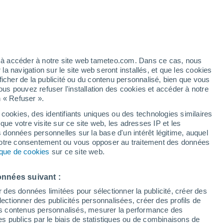
ez à accéder à notre site web tameteo.com. Dans ce cas, nous
 navigation sur le site web seront installés, et que les cookies
ficher de la publicité ou du contenu personnalisé, bien que vous
ous pouvez refuser l'installation des cookies et accéder à notre
n « Refuser ».
de
 cookies, des identifiants uniques ou des technologies similaires
que votre visite sur ce site web, les adresses IP et les
Actualité
Carte de pluie
Satellites
Modèles
s données personnelles sur la base d'un intérêt légitime, auquel
 votre consentement ou vous opposer au traitement des données
tique de cookies
sur ce site web.
Mardi
Mercredi
Jeudi
Vendredi
onnées suivant :
11 Août
12 Août
13 Août
14 Août
r des données limitées pour sélectionner la publicité, créer des
sélectionner des publicités personnalisées, créer des profils de
 des contenus personnalisés, mesurer la performance des
s publics par le biais de statistiques ou de combinaisons de
80%
90%
90%