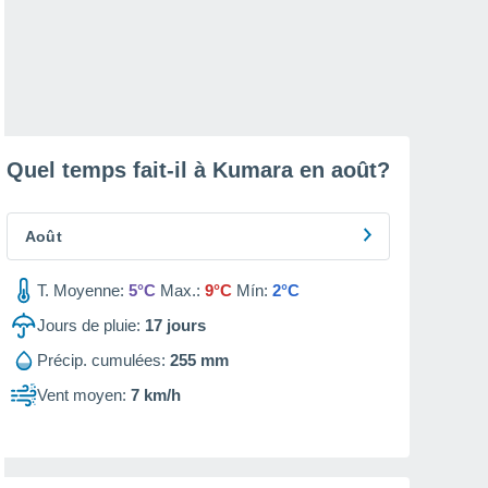
Quel temps fait-il à Kumara en
août
?
Août
T. Moyenne:
5°C
Max.:
9°C
Mín:
2°C
Jours de pluie:
17
jours
Précip. cumulées:
255 mm
Vent moyen:
7 km/h