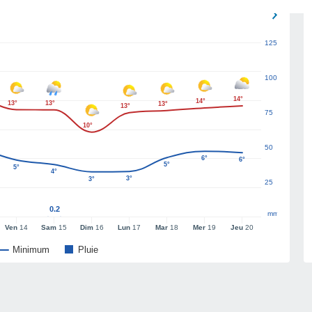
125
100
14°
14°
13°
13°
13°
13°
75
10°
50
6°
6°
5°
5°
4°
3°
3°
25
0.2
mm
Ven
14
Sam
15
Dim
16
Lun
17
Mar
18
Mer
19
Jeu
20
Minimum
Pluie