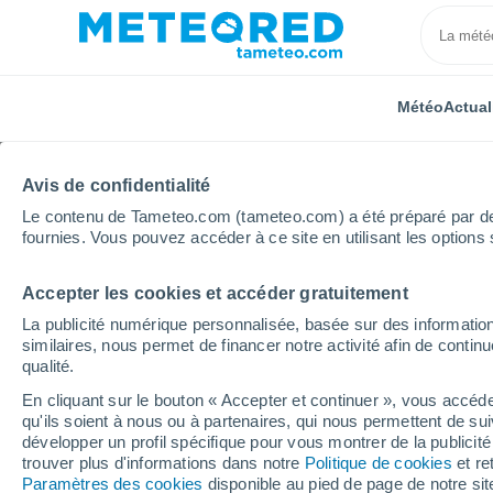
Météo
Actual
Avis de confidentialité
Le contenu de Tameteo.com (tameteo.com) a été préparé par des 
fournies. Vous pouvez accéder à ce site en utilisant les options 
Accepter les cookies et accéder gratuitement
Accueil
Nouvelle-Zélande
West Coast
Kumara
La publicité numérique personnalisée, basée sur des information
similaires, nous permet de financer notre activité afin de conti
Météo Kumara
qualité.
En cliquant sur le bouton « Accepter et continuer », vous accéde
05:22
Samedi
qu'ils soient à nous ou à partenaires, qui nous permettent de sui
développer un profil spécifique pour vous montrer de la publicit
trouver plus d'informations dans notre
Politique de cookies
et re
Pluie faible
Paramètres des cookies
disponible au pied de page de notre si