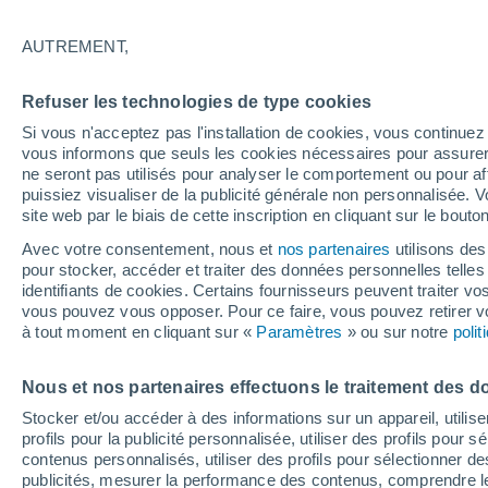
8°
AUTREMENT,
70%
Refuser les technologies de type cookies
Sensation de 6°
1.9 mm
Si vous n'acceptez pas l'installation de cookies, vous continu
vous informons que seuls les cookies nécessaires pour assurer la
ne seront pas utilisés pour analyser le comportement ou pour af
puissiez visualiser de la publicité générale non personnalisée. V
Actualité
site web par le biais de cette inscription en cliquant sur le bouto
Le réchauffement climatique modifie le goût 
nos aliments
Avec votre consentement, nous et
nos partenaires
utilisons des
pour stocker, accéder et traiter des données personnelles telles 
Météo 1 - 7 jours
Heure par heure
Radar de pluie
identifiants de cookies. Certains fournisseurs peuvent traiter vo
vous pouvez vous opposer. Pour ce faire, vous pouvez retirer
à tout moment en cliquant sur «
Paramètres
» ou sur notre
poli
Demain
Lundi
Aujourd´hui
Nous et nos partenaires effectuons le traitement des d
9 Août
10 Août
8 Août
Stocker et/ou accéder à des informations sur un appareil, utilise
profils pour la publicité personnalisée, utiliser des profils pour 
contenus personnalisés, utiliser des profils pour sélectionner
publicités, mesurer la performance des contenus, comprendre le
90%
90%
90%