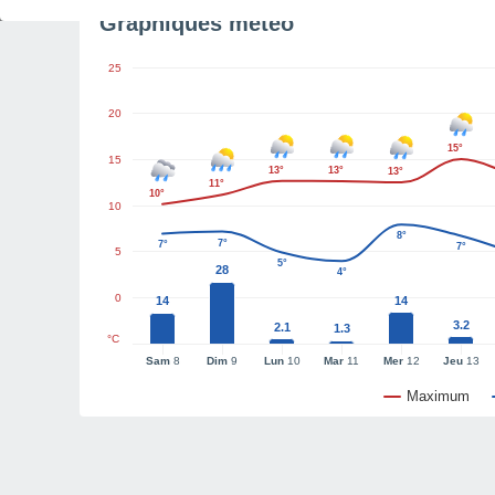
Graphiques météo
25
20
15°
15
13°
13°
13°
11°
10°
10
8°
7°
7°
7°
5
5°
28
4°
0
14
14
3.2
2.1
1.3
°C
Sam
8
Dim
9
Lun
10
Mar
11
Mer
12
Jeu
13
Maximum