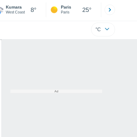
Kumara
Paris
Montpelli
8°
25°
West Coast
Paris
Hérault
°C