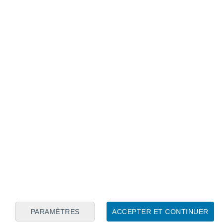
Calendrier lunaire
Lun
Mar
Mer
Jeu
Ven
Sam
Dim
8
9
10
11
12
13
14
15
16
17
18
19
20
21
PARAMÈTRES
ACCEPTER ET CONTINUER