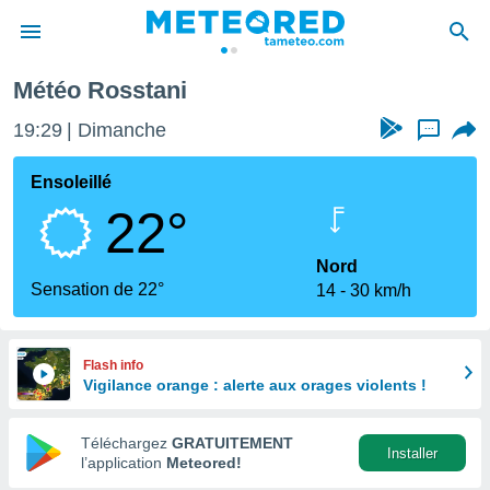
Météo Rosstani
e
ntialité
19:29
Dimanche
...
enu de
o.com
Ensoleillé
o.com) a
22°
aré par
onnels
Nord
arantir
Sensation de 22°
14
30 km/h
té des
ions
. Vous
accéder
Flash info
e en
Vigilance orange : alerte aux orages violents !
 les
Téléchargez
GRATUITEMENT
s :
Installer
l’application
Meteored!
r les