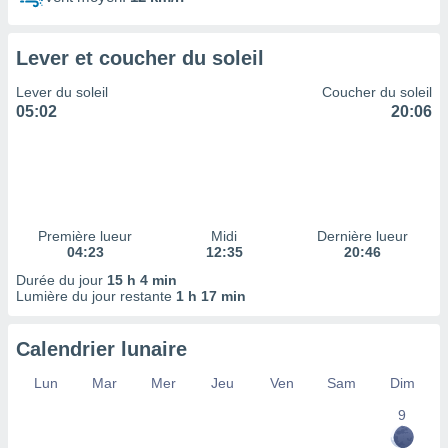
ires
ons le
ent des
Lever et coucher du soleil
es
 :
Lever du soleil
Coucher du soleil
et/ou
05:02
20:06
 à des
ions sur
eil,
des
limitées
Première lueur
Midi
Dernière lueur
nner la
04:23
12:35
20:46
, créer
ils pour
Durée du jour
15 h 4 min
ité
Lumière du jour restante
1 h 17 min
lisée,
des
Calendrier lunaire
our
nner des
Lun
Mar
Mer
Jeu
Ven
Sam
Dim
és
lisées,
9
s profils
enus