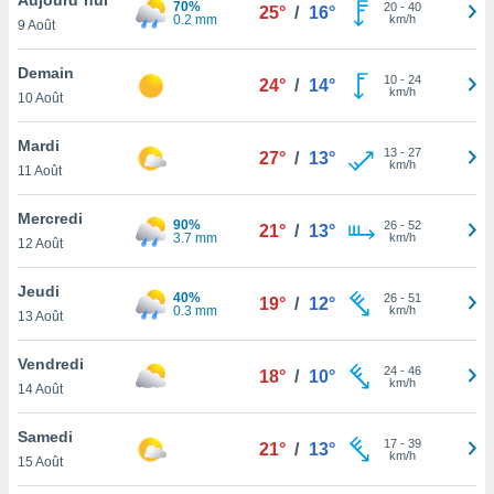
70%
n «
20
-
40
25°
/
16°
0.2 mm
km/h
9 Août
 et
r »,
cédez au
Demain
10
-
24
24°
/
14°
 et vous
km/h
10 Août
z
ation de
Mardi
13
-
27
27°
/
13°
km/h
11 Août
qu'ils
 nous ou
aires,
Mercredi
90%
26
-
52
21°
/
13°
3.7 mm
km/h
12 Août
nt de
t
Jeudi
40%
26
-
51
er le
19°
/
12°
0.3 mm
km/h
13 Août
ement
te, ainsi
Vendredi
24
-
46
18°
/
10°
km/h
per un
14 Août
écifique
us
Samedi
17
-
39
de la
21°
/
13°
km/h
15 Août
 et du