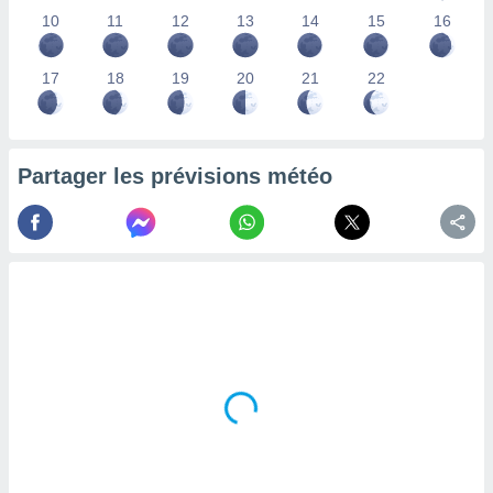
lisés,
10
11
12
13
14
15
16
des
our
17
18
19
20
21
22
nner des
s
lisés,
la
ance des
Partager les prévisions météo
s,
la
ance des
s,
dre les
par le
ques ou
inaisons
ées
nt de
tes
,
er et
r les