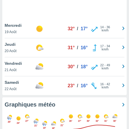
logies
e
s
Mercredi
tez pas
14
-
36
32°
/
17°
km/h
ation de
19 Août
, vous
z à
Jeudi
17
-
34
31°
/
16°
à notre
km/h
20 Août
.com.
Vendredi
 cas,
22
-
49
30°
/
18°
km/h
us
21 Août
ns que
s
Samedi
16
-
42
23°
/
16°
km/h
22 Août
ires
urer la
on sur le
Graphiques météo
 seront
, et que
ies ne
27°
26°
27°
30°
32°
31°
30°
25°
24°
as
21°
21°
19°
18°