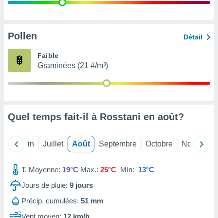
nées
lles sur
d'un
égitime,
Pollen
Détail
vous
vous
Faible
 Pour ce
Graminées (21 #/m³)
ous
etirer
ement
 opposer
Quel temps fait-il à Rosstani en
août
?
ement
nées à
ment en
Mai
Juin
Juillet
Août
Septembre
Octobre
Novembre
 sur «
res
» ou
e
T. Moyenne:
19°C
Max.:
25°C
Mín:
13°C
que de
kies
Jours de pluie:
9
jours
ite web.
Précip. cumulées:
51 mm
t nos
Vent moyen:
12 km/h