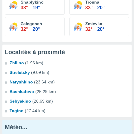
Shablykino
Trosna
33°
19°
33°
20°
Zalegosch
Zmievka
32°
20°
32°
20°
Localités à proximité
Zhilino
(1.96 km)
Streletsky
(9.09 km)
Naryshkino
(23.64 km)
Bashkatovo
(25.29 km)
Sebyakino
(26.69 km)
Tagino
(27.44 km)
Météo...