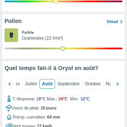
nées
lles sur
d'un
égitime,
Pollen
Détail
vous
vous
Faible
 Pour ce
Graminées (22 #/m³)
ous
etirer
ement
 opposer
Quel temps fait-il à Oryol en
août
?
ement
nées à
ment en
Mai
Juin
Juillet
Août
Septembre
Octobre
Novembre
 sur «
res
» ou
e
T. Moyenne:
18°C
Max.:
24°C
Mín:
12°C
que de
kies
Jours de pluie:
10
jours
ite web.
Précip. cumulées:
64 mm
t nos
Vent moyen:
12 km/h