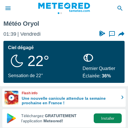
Météo Oryol
e
ntialité
01:39
Vendredi
...
enu de
o.com
Ciel dégagé
o.com) a
22°
aré par
onnels
Dernier Quartier
arantir
Sensation de 22°
Éclairée:
36%
té des
ions
. Vous
Flash info
accéder
Une nouvelle canicule attendue la semaine
e en
prochaine en France !
 les
Téléchargez
GRATUITEMENT
s :
Installer
l’application
Meteored!
r les