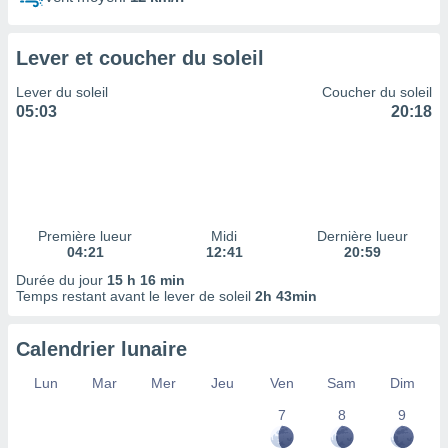
ires
ons le
ent des
Lever et coucher du soleil
es
 :
Lever du soleil
Coucher du soleil
et/ou
05:03
20:18
 à des
ions sur
eil,
des
limitées
Première lueur
Midi
Dernière lueur
nner la
04:21
12:41
20:59
, créer
ils pour
Durée du jour
15 h 16 min
ité
Temps restant avant le lever de soleil
2h 43min
lisée,
des
Calendrier lunaire
our
nner des
Lun
Mar
Mer
Jeu
Ven
Sam
Dim
és
lisées,
7
8
9
s profils
enus