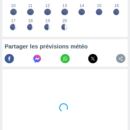
lisés,
10
11
12
13
14
15
16
des
our
17
18
19
20
nner des
s
lisés,
la
ance des
Partager les prévisions météo
s,
la
ance des
s,
dre les
par le
ques ou
inaisons
ées
nt de
tes
,
er et
r les