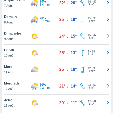
80%
n «
14
-
42
32°
/
20°
3.4 mm
km/h
7 Août
 et
r »,
cédez au
Demain
70%
15
-
30
25°
/
19°
 et vous
5.7 mm
km/h
8 Août
z
ation de
Dimanche
16
-
37
24°
/
15°
km/h
9 Août
qu'ils
 nous ou
aires,
Lundi
9
-
18
25°
/
13°
km/h
10 Août
nt de
t
Mardi
12
-
30
er le
25°
/
16°
km/h
11 Août
ement
te, ainsi
Mercredi
50%
23
-
50
21°
/
14°
0.3 mm
km/h
per un
12 Août
écifique
us
Jeudi
22
-
49
de la
20°
/
11°
km/h
13 Août
 et du