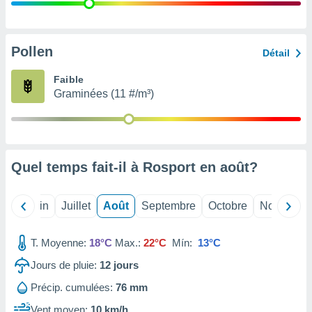
nées
lles sur
d'un
égitime,
Pollen
Détail
vous
vous
Faible
 Pour ce
Graminées (11 #/m³)
ous
etirer
ement
 opposer
Quel temps fait-il à Rosport en
août
?
ement
nées à
ment en
Mai
Juin
Juillet
Août
Septembre
Octobre
Novembre
 sur «
res
» ou
e
T. Moyenne:
18°C
Max.:
22°C
Mín:
13°C
que de
kies
Jours de pluie:
12
jours
ite web.
Précip. cumulées:
76 mm
t nos
Vent moyen:
10 km/h