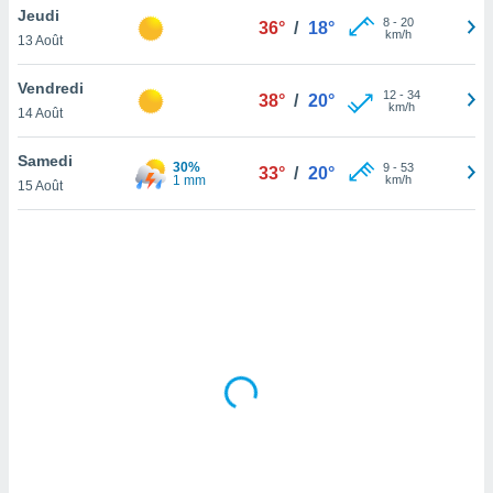
Jeudi
lisé en
8
-
20
36°
/
18°
km/h
 de
13 Août
. Vous
rouver
Vendredi
12
-
34
38°
/
20°
km/h
14 Août
ations
re
Samedi
que de
30%
9
-
53
33°
/
20°
1 mm
km/h
kies
15 Août
r votre
ement à
ment en
sur le
res des
kies
le au
page de
te web.
MENT,
 les