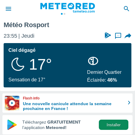
Météo Rosport
e
ntialité
23:55
Jeudi
...
enu de
o.com
Ciel dégagé
o.com) a
17°
aré par
onnels
Dernier Quartier
arantir
Sensation de 17°
Éclairée:
46%
té des
ions
. Vous
Flash info
accéder
Une nouvelle canicule attendue la semaine
e en
prochaine en France !
 les
Téléchargez
GRATUITEMENT
s :
Installer
l’application
Meteored!
r les