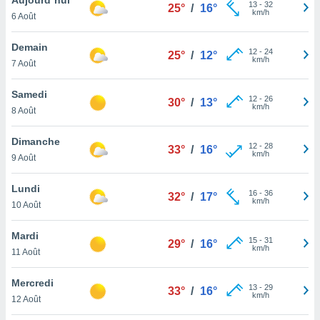
n «
13
-
32
25°
/
16°
km/h
6 Août
 et
r »,
cédez au
Demain
12
-
24
25°
/
12°
 et vous
km/h
7 Août
z
ation de
Samedi
12
-
26
30°
/
13°
km/h
8 Août
qu'ils
 nous ou
aires,
Dimanche
12
-
28
33°
/
16°
km/h
9 Août
nt de
t
Lundi
16
-
36
er le
32°
/
17°
km/h
10 Août
ement
te, ainsi
Mardi
15
-
31
29°
/
16°
km/h
per un
11 Août
écifique
us
Mercredi
13
-
29
de la
33°
/
16°
km/h
12 Août
 et du