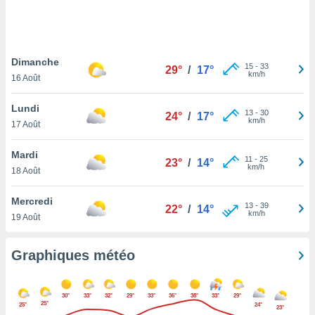
logies
e
s
Dimanche
tez pas
15
-
33
29°
/
17°
km/h
ation de
16 Août
, vous
z à
Lundi
13
-
30
24°
/
17°
à notre
km/h
17 Août
.com.
Mardi
 cas,
11
-
25
23°
/
14°
km/h
us
18 Août
ns que
s
Mercredi
13
-
39
22°
/
14°
km/h
19 Août
ires
urer la
on sur le
Graphiques météo
 seront
, et que
ies ne
30°
33°
32°
29°
33°
36°
38°
33°
29°
as
25°
25°
24°
23°