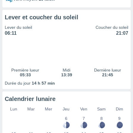
ires
ons le
ent des
Lever et coucher du soleil
es
 :
Lever du soleil
Coucher du soleil
et/ou
06:11
21:07
 à des
ions sur
eil,
des
limitées
Première lueur
Midi
Dernière lueur
nner la
05:33
13:39
21:45
, créer
ils pour
Durée du jour
14 h 57 min
ité
lisée,
Calendrier lunaire
des
our
Lun
Mar
Mer
Jeu
Ven
Sam
Dim
nner des
és
6
7
8
9
lisées,
s profils
enus