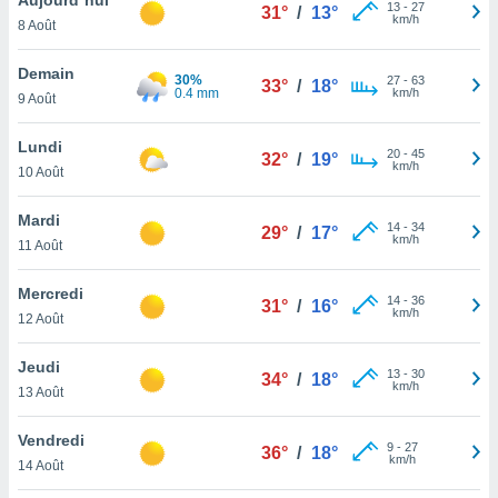
n «
13
-
27
31°
/
13°
km/h
8 Août
 et
r »,
cédez au
Demain
30%
27
-
63
33°
/
18°
 et vous
0.4 mm
km/h
9 Août
z
ation de
Lundi
20
-
45
32°
/
19°
km/h
10 Août
qu'ils
 nous ou
aires,
Mardi
14
-
34
29°
/
17°
km/h
11 Août
nt de
t
Mercredi
14
-
36
er le
31°
/
16°
km/h
12 Août
ement
te, ainsi
Jeudi
13
-
30
34°
/
18°
km/h
per un
13 Août
écifique
us
Vendredi
9
-
27
de la
36°
/
18°
km/h
14 Août
 et du