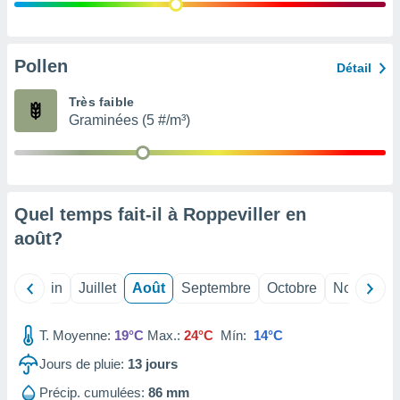
nées
lles sur
d'un
égitime,
Pollen
Détail
vous
vous
Très faible
 Pour ce
Graminées (5 #/m³)
ous
etirer
ement
 opposer
Quel temps fait-il à Roppeviller en
ement
nées à
août
?
ment en
 sur «
res
» ou
Mai
Juin
Juillet
Août
Septembre
Octobre
Novembre
e
que de
kies
T. Moyenne:
19°C
Max.:
24°C
Mín:
14°C
ite web.
Jours de pluie:
13
jours
t nos
Précip. cumulées:
86 mm