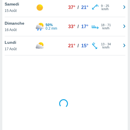
Samedi
lisé en
9
-
25
37°
/
21°
km/h
 de
15 Août
. Vous
rouver
Dimanche
50%
18
-
71
33°
/
17°
0.2 mm
km/h
16 Août
ations
re
Lundi
que de
13
-
34
21°
/
15°
km/h
kies
17 Août
r votre
ement à
ment en
sur le
res des
kies
le au
page de
te web.
MENT,
 les