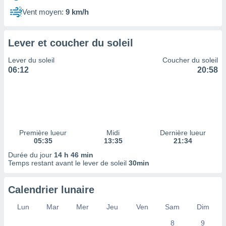
ires
ons le
Vent moyen:
9 km/h
ent des
es
 :
Lever et coucher du soleil
et/ou
Lever du soleil
Coucher du soleil
 à des
06:12
20:58
ions sur
eil,
des
limitées
nner la
, créer
Première lueur
Midi
Dernière lueur
ils pour
05:35
13:35
21:34
ité
Durée du jour
14 h 46 min
lisée,
Temps restant avant le lever de soleil
30min
des
our
nner des
Calendrier lunaire
és
lisées,
Lun
Mar
Mer
Jeu
Ven
Sam
Dim
s profils
8
9
enus