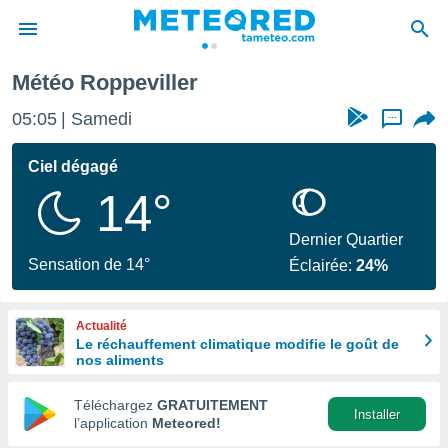
Météo Roppeviller
e
ntialité
05:05
Samedi
...
enu de
o.com
Ciel dégagé
o.com) a
14°
aré par
onnels
Dernier Quartier
arantir
Sensation de 14°
Éclairée:
24%
té des
ions
. Vous
Actualité
accéder
Le réchauffement climatique modifie le goût de
e en
nos aliments
 les
Téléchargez
GRATUITEMENT
s :
Installer
l’application
Meteored!
r les