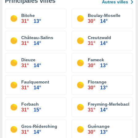
Principales villes
Autres villes
Bitche
Boulay-Moselle
31°
13°
30°
14°
Château-Salins
Creutzwald
31°
14°
31°
14°
Dieuze
Fameck
31°
14°
30°
13°
Faulquemont
Florange
31°
14°
30°
13°
Forbach
Freyming-Merlebach
31°
15°
31°
14°
Gros-Réderching
Guénange
31°
14°
30°
13°