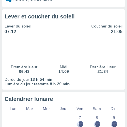
ires
ons le
ent des
Lever et coucher du soleil
es
 :
Lever du soleil
Coucher du soleil
et/ou
07:12
21:05
 à des
ions sur
eil,
des
limitées
Première lueur
Midi
Dernière lueur
nner la
06:43
14:09
21:34
, créer
ils pour
Durée du jour
13 h 54 min
ité
Lumière du jour restante
8 h 29 min
lisée,
des
Calendrier lunaire
our
nner des
Lun
Mar
Mer
Jeu
Ven
Sam
Dim
és
lisées,
7
8
9
s profils
enus