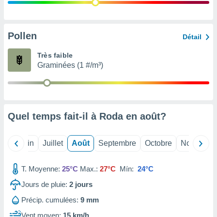
nées
lles sur
d'un
égitime,
Pollen
Détail
vous
vous
Très faible
 Pour ce
Graminées (1 #/m³)
ous
etirer
ement
 opposer
Quel temps fait-il à Roda en
août
?
ement
nées à
ment en
Mai
Juin
Juillet
Août
Septembre
Octobre
Novembre
 sur «
res
» ou
e
T. Moyenne:
25°C
Max.:
27°C
Mín:
24°C
que de
kies
Jours de pluie:
2
jours
ite web.
Précip. cumulées:
9 mm
t nos
Vent moyen:
15 km/h