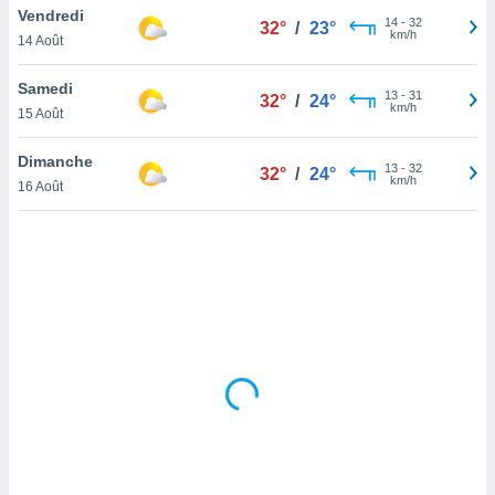
Vendredi
lisé en
14
-
32
32°
/
23°
km/h
 de
14 Août
. Vous
rouver
Samedi
13
-
31
32°
/
24°
km/h
15 Août
ations
re
Dimanche
que de
13
-
32
32°
/
24°
km/h
kies
16 Août
r votre
ement à
ment en
sur le
res des
kies
le au
page de
te web.
MENT,
 les