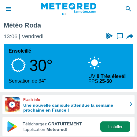
Météo Roda
e
ntialité
13:06
Vendredi
...
enu de
o.com
Ensoleillé
o.com) a
30°
aré par
onnels
UV
8 Très élevé!
arantir
Sensation de 34°
FPS
25-50
té des
ions
. Vous
Flash info
accéder
Une nouvelle canicule attendue la semaine
e en
prochaine en France !
 les
Téléchargez
GRATUITEMENT
s :
Installer
l’application
Meteored!
r les