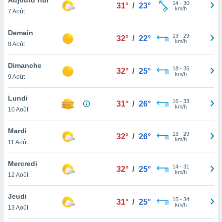
n «
14
-
30
31°
/
23°
km/h
7 Août
 et
r »,
cédez au
Demain
13
-
29
32°
/
22°
 et vous
km/h
8 Août
z
ation de
Dimanche
18
-
35
32°
/
25°
km/h
9 Août
qu'ils
 nous ou
aires,
Lundi
16
-
33
31°
/
26°
km/h
10 Août
nt de
t
Mardi
13
-
29
er le
32°
/
26°
km/h
11 Août
ement
te, ainsi
Mercredi
14
-
31
32°
/
25°
km/h
per un
12 Août
écifique
us
Jeudi
15
-
34
de la
31°
/
25°
km/h
13 Août
 et du