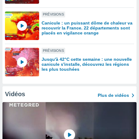
lisé en
 de
PRÉVISIONS
. Vous
rouver
Canicule : un puissant dôme de chaleur va
recouvrir la France. 22 départements sont
placés en vigilance orange
ations
re
que de
PRÉVISIONS
kies
r votre
Jusqu'à 42°C cette semaine : une nouvelle
ement à
canicule s'installe, découvrez les régions
les plus touchées
ment en
sur le
res des
kies
Vidéos
Plus de vidéos
le au
page de
te web.
MENT,
 les