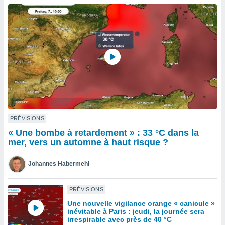
n «
 et
r »,
cédez au
 et vous
z
ation de
qu'ils
 nous ou
aires,
nt de
PRÉVISIONS
t
« Une bombe à retardement » : 33 °C dans la
er le
mer, vers un automne à haut risque ?
ement
te, ainsi
Johannes Habermehl
per un
écifique
PRÉVISIONS
us
Une nouvelle vigilance orange « canicule »
de la
inévitable à Paris : jeudi, la journée sera
 et du
irrespirable avec près de 40 °C