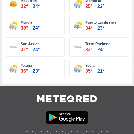
Mazarrón
Moratalla
33°
24°
35°
23°
tre
ement,
Murcie
Puerto Lumbreras
enaires
38°
24°
34°
23°
s des
 des
nts
San Javier
Torre-Pacheco
 ou des
31°
24°
33°
24°
gies
es pour
 accéder
Totana
Yecla
r des
36°
23°
35°
21°
lles
ue votre
r ce site
 IP et
ifiants
es.
eurs
traiter