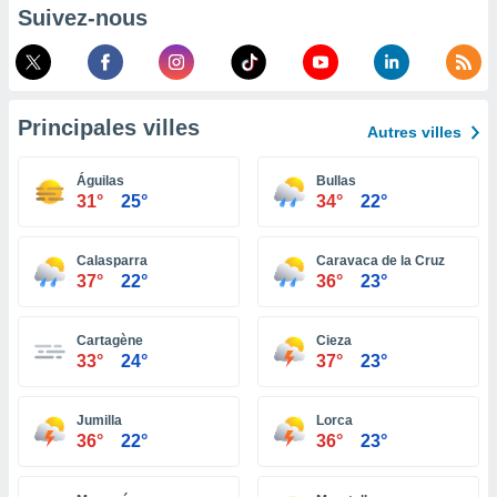
pour
Suivez-nous
 le
ement
afficher
licité ou
enu
Principales villes
lisé,
Autres villes
e vous
Águilas
Bullas
r de la
31°
25°
34°
22°
 non
lisée.
Calasparra
Caravaca de la Cruz
uvez
37°
22°
36°
23°
ation des
et
Cartagène
Cieza
33°
24°
37°
23°
à notre
 par le
 cette
Jumilla
Lorca
ion en
36°
22°
36°
23°
sur le
«
».