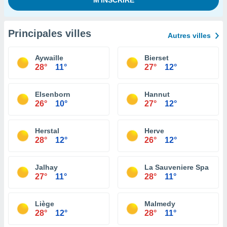
Principales villes
Autres villes
Aywaille
Bierset
28°
11°
27°
12°
Elsenborn
Hannut
26°
10°
27°
12°
Herstal
Herve
28°
12°
26°
12°
Jalhay
La Sauveniere Spa
27°
11°
28°
11°
Liège
Malmedy
28°
12°
28°
11°