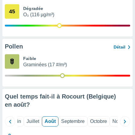
nées
Dégradée
lles sur
45
O₃ (116 µg/m³)
d'un
égitime,
vous
vous
 Pour ce
ous
Pollen
Détail
etirer
Faible
ement
Graminées (17 #/m³)
 opposer
ement
nées à
ment en
 sur «
res
» ou
Quel temps fait-il à Rocourt (Belgique)
e
en
août
?
que de
kies
ite web.
Mai
Juin
Juillet
Août
Septembre
Octobre
Novembre
t nos