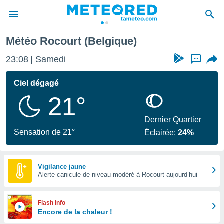
ocourt
Météo Rocourt (Belgique)
e
ntialité
23:08
Samedi
...
enu de
o.com
Ciel dégagé
o.com) a
21°
aré par
onnels
Dernier Quartier
arantir
Sensation de 21°
Éclairée:
24%
té des
ions
. Vous
accéder
Vigilance jaune
e en
Alerte canicule de niveau modéré à Rocourt aujourd’hui
 les
s :
Flash info
Encore de la chaleur !
r les