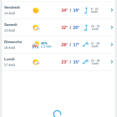
lisé en
Vendredi
 de
8
-
23
34°
/
19°
km/h
14 Août
. Vous
rouver
Samedi
10
-
31
32°
/
20°
ations
km/h
15 Août
re
que de
Dimanche
40%
kies
11
-
29
28°
/
17°
1.2 mm
km/h
16 Août
r votre
ement à
ment en
Lundi
15
-
39
23°
/
15°
sur le
km/h
17 Août
res des
kies
le au
page de
te web.
MENT,
 les