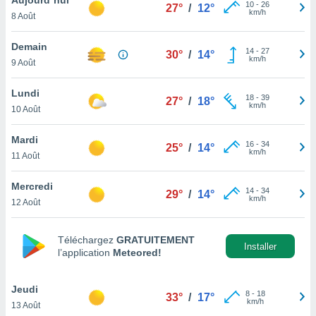
n «
10
-
26
27°
/
12°
km/h
8 Août
 et
r »,
cédez au
Demain
14
-
27
30°
/
14°
 et vous
km/h
9 Août
z
ation de
Lundi
18
-
39
27°
/
18°
km/h
10 Août
qu'ils
 nous ou
aires,
Mardi
16
-
34
25°
/
14°
km/h
11 Août
nt de
t
Mercredi
14
-
34
er le
29°
/
14°
km/h
12 Août
ement
te, ainsi
Téléchargez
GRATUITEMENT
per un
Installer
l’application
Meteored!
écifique
us
de la
Jeudi
8
-
18
33°
/
17°
 et du
km/h
13 Août