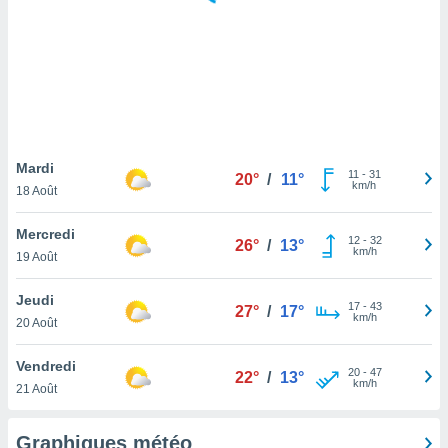
logies
e
s
tez pas
ation de
, vous
z à
à notre
Mardi
11
-
31
20°
/
11°
km/h
18 Août
.com.
 cas,
Mercredi
12
-
32
us
26°
/
13°
km/h
19 Août
ns que
s
Jeudi
17
-
43
27°
/
17°
ires
km/h
20 Août
urer la
on sur le
Vendredi
20
-
47
 seront
22°
/
13°
km/h
21 Août
, et que
ies ne
as
Graphiques météo