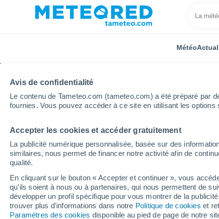
Météo
Actual
Avis de confidentialité
Le contenu de Tameteo.com (tameteo.com) a été préparé par des 
fournies. Vous pouvez accéder à ce site en utilisant les options 
Accepter les cookies et accéder gratuitement
Accueil
Belgique
Région Wallonne
Province de 
La publicité numérique personnalisée, basée sur des information
similaires, nous permet de financer notre activité afin de conti
Météo Liers
qualité.
En cliquant sur le bouton « Accepter et continuer », vous accéde
17:28
Samedi
qu'ils soient à nous ou à partenaires, qui nous permettent de sui
développer un profil spécifique pour vous montrer de la publicit
trouver plus d'informations dans notre
Politique de cookies
et re
Éclaircies
Paramètres des cookies
disponible au pied de page de notre si