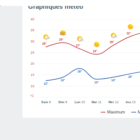
Graphiques météo
40
35
32°
29°
30
28°
28°
27°
24°
25
20
18°
15
16°
14°
14°
13°
12°
10
°C
Sam
8
Dim
9
Lun
10
Mar
11
Mer
12
Jeu
13
Maximum