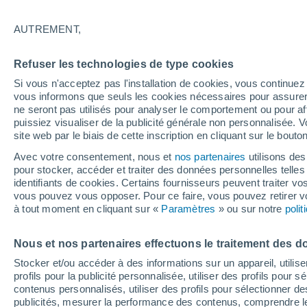
28°
AUTREMENT,
Nord-est
Refuser les technologies de type cookies
Sensation de 27°
11
-
25 km
Si vous n'acceptez pas l'installation de cookies, vous continu
vous informons que seuls les cookies nécessaires pour assurer la
ne seront pas utilisés pour analyser le comportement ou pour af
puissiez visualiser de la publicité générale non personnalisée. V
Flash info
site web par le biais de cette inscription en cliquant sur le bouto
Encore de la chaleur !
Avec votre consentement, nous et
nos partenaires
utilisons des
pour stocker, accéder et traiter des données personnelles telles 
Météo 1 - 7 jours
Heure par heure
Actualité
Carte
identifiants de cookies. Certains fournisseurs peuvent traiter vo
vous pouvez vous opposer. Pour ce faire, vous pouvez retirer
à tout moment en cliquant sur «
Paramètres
» ou sur notre
poli
Demain
Lundi
Aujourd´hui
Nous et nos partenaires effectuons le traitement des d
9 Août
10 Août
8 Août
Stocker et/ou accéder à des informations sur un appareil, utilise
profils pour la publicité personnalisée, utiliser des profils pour 
contenus personnalisés, utiliser des profils pour sélectionner
publicités, mesurer la performance des contenus, comprendre le