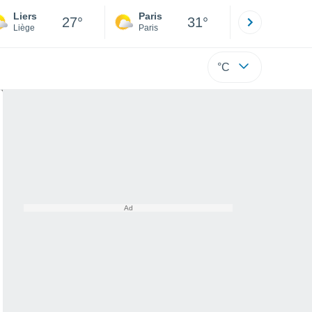
Liers
Paris
Montpelli
27°
31°
Liège
Paris
Hérault
°C