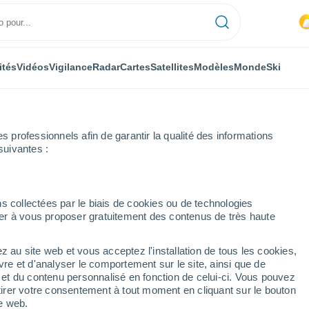
ités
Vidéos
Vigilance
Radar
Cartes
Satellites
Modèles
Monde
Ski
professionnels afin de garantir la qualité des informations
suivantes :
Liège
Liers
s collectées par le biais de cookies ou de technologies
nuer à vous proposer gratuitement des contenus de très haute
z au site web et vous acceptez l'installation de tous les cookies,
...
vre et d'analyser le comportement sur le site, ainsi que de
é et du contenu personnalisé en fonction de celui-ci. Vous pouvez
Heure par heure
tirer votre consentement à tout moment en cliquant sur le bouton
Intervalles nuageux dans les
te web.
prochaines heures