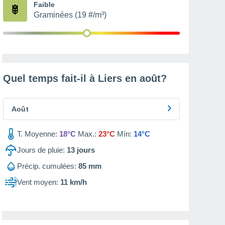
Faible
Graminées (19 #/m³)
Quel temps fait-il à Liers en
août
?
Août
T. Moyenne:
18°C
Max.:
23°C
Mín:
14°C
Jours de pluie:
13
jours
Précip. cumulées:
85 mm
Vent moyen:
11 km/h