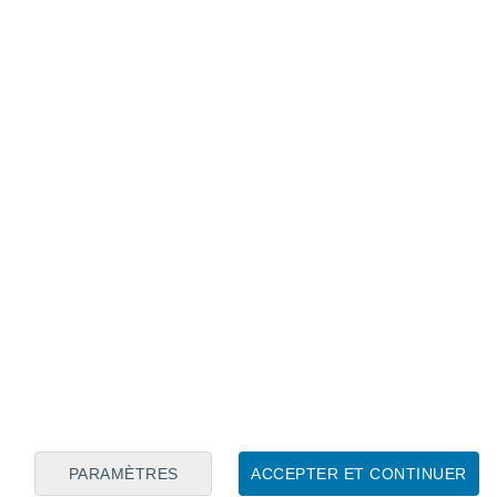
Calendrier lunaire
Lun
Mar
Mer
Jeu
Ven
Sam
Dim
8
9
10
11
12
13
14
15
16
17
18
19
20
21
PARAMÈTRES
ACCEPTER ET CONTINUER