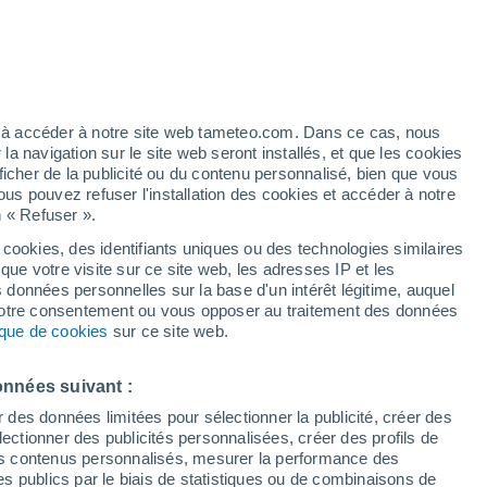
Vigilance jaune
Alerte canicule de niveau modéré à
Liers aujourd’hui
/h
ez à accéder à notre site web tameteo.com. Dans ce cas, nous
 navigation sur le site web seront installés, et que les cookies
ficher de la publicité ou du contenu personnalisé, bien que vous
ous pouvez refuser l'installation des cookies et accéder à notre
n « Refuser ».
 cookies, des identifiants uniques ou des technologies similaires
que votre visite sur ce site web, les adresses IP et les
 de couverture nuageuse
Radar de pluie
Satellites
Modèles
s données personnelles sur la base d'un intérêt légitime, auquel
 votre consentement ou vous opposer au traitement des données
tique de cookies
sur ce site web.
Mardi
Mercredi
Jeudi
Vendredi
onnées suivant :
11 Août
12 Août
13 Août
14 Août
r des données limitées pour sélectionner la publicité, créer des
sélectionner des publicités personnalisées, créer des profils de
 des contenus personnalisés, mesurer la performance des
s publics par le biais de statistiques ou de combinaisons de