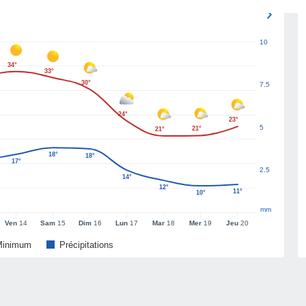
10
34°
33°
30°
7.5
24°
23°
5
21°
21°
18°
18°
17°
2.5
14°
12°
11°
10°
mm
Ven
14
Sam
15
Dim
16
Lun
17
Mar
18
Mer
19
Jeu
20
Minimum
Précipitations