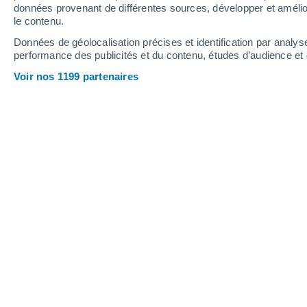
données provenant de différentes sources, développer et amélior
le contenu.
29°
/
14°
27°
/
18°
28°
/
12°
Données de géolocalisation précises et identification par analys
performance des publicités et du contenu, études d’audience e
10
-
25
km/h
17
-
39
km/h
15
14
-
36
km/h
Voir nos 1199 partenaires
Météo Liers aujourd´hui
, 8 août
Éclaircies
28°
17:00
T. ressentie
27°
Éclaircies
27°
18:00
T. ressentie
26°
Éclaircies
25°
19:00
T. ressentie
26°
Ensoleillé
24°
20:00
T. ressentie
25°