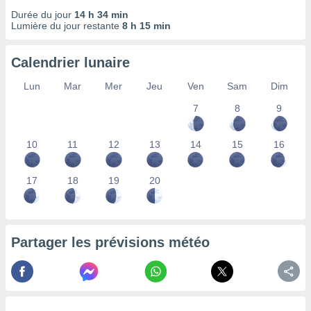
lisés,
Durée du jour
14 h 34 min
des
Lumière du jour restante
8 h 15 min
our
nner des
Calendrier lunaire
s
lisés,
Lun
Mar
Mer
Jeu
Ven
Sam
Dim
la
ance des
7
8
9
s,
la
ance des
10
11
12
13
14
15
16
s,
dre les
17
18
19
20
par le
ques ou
inaisons
ées
Partager les prévisions météo
nt de
tes
,
er et
r les