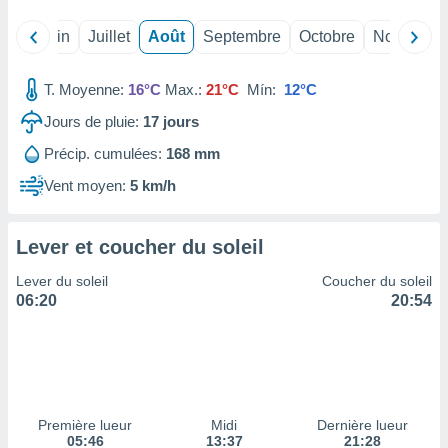
ires
ons le
Mai
Juin
Juillet
Août
Septembre
Octobre
Novembre
ent des
es
 :
T. Moyenne:
16°C
Max.:
21°C
Mín:
12°C
et/ou
Jours de pluie:
17
jours
 à des
ions sur
Précip. cumulées:
168 mm
eil,
des
Vent moyen:
5 km/h
limitées
nner la
Lever et coucher du soleil
, créer
ils pour
Lever du soleil
Coucher du soleil
ité
06:20
20:54
lisée,
des
our
nner des
és
lisées,
Première lueur
Midi
Dernière lueur
s profils
05:46
13:37
21:28
enus