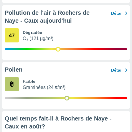
nées
lles sur
Pollution de l'air à Rochers de
Détail
d'un
Naye - Caux aujourd'hui
égitime,
vous
vous
Dégradée
47
 Pour ce
O₃ (121 µg/m³)
ous
etirer
ement
 opposer
Pollen
Détail
ement
nées à
Faible
ment en
Graminées (24 #/m³)
 sur «
res
» ou
e
que de
kies
ite web.
Quel temps fait-il à Rochers de Naye -
Caux en
août
?
t nos