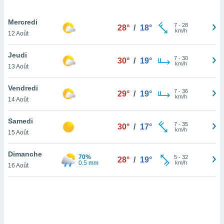
lisé en
 de
Mercredi
7
-
28
. Vous
28°
/
18°
km/h
12 Août
rouver
Jeudi
ations
7
-
30
30°
/
19°
km/h
re
13 Août
que de
kies
Vendredi
7
-
36
r votre
29°
/
19°
km/h
14 Août
ement à
ment en
Samedi
sur le
7
-
35
30°
/
17°
km/h
15 Août
res des
kies
Dimanche
70%
5
-
32
28°
/
19°
le au
0.5 mm
km/h
16 Août
page de
te web.
MENT,
 les