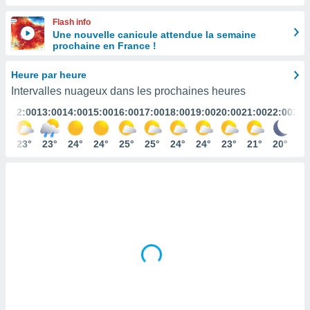
s et
Flash info
r
Une nouvelle canicule attendue la semaine
tement
prochaine en France !
cité
ue
Heure par heure
lisée,
ACCEPTER
Intervalles nuageux dans les prochaines heures
ur des
ET
ions
:00
12:00
13:00
14:00
15:00
16:00
17:00
18:00
19:00
20:00
21:00
22:00
23:
CONTINUER
es par le
 cookies
2°
23°
23°
24°
24°
25°
25°
24°
24°
23°
21°
20°
19
PARAMÈTRES
gies
es, nous
de
 notre
afin de
r à vous
r
ment des
 de très
alité.
ant sur