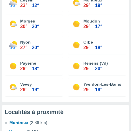
Leysin
Montreux
23°
12°
29°
19°
Morges
Moudon
30°
20°
29°
17°
Nyon
Orbe
27°
20°
29°
18°
Payerne
Renens (Vd)
29°
18°
29°
20°
Vevey
Yverdon-Les-Bains
29°
19°
29°
19°
Localités à proximité
Montreux
(2.86 km)