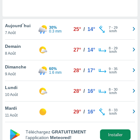
n «
 et
r »,
cédez au
Aujourd´hui
 et vous
30%
7
-
29
25°
/
14°
0.3 mm
km/h
z
7 Août
ation de
Demain
8
-
29
27°
/
14°
qu'ils
km/h
8 Août
 nous ou
aires,
Dimanche
60%
9
-
35
28°
/
17°
1.6 mm
km/h
nt de
9 Août
t
er le
Lundi
8
-
30
28°
/
16°
ement
km/h
10 Août
te, ainsi
Mardi
per un
8
-
33
29°
/
16°
km/h
écifique
11 Août
us
de la
Téléchargez
GRATUITEMENT
 et du
Installer
l’application
Meteored!