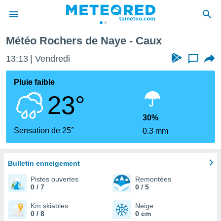
Météo Rochers de Naye - Caux
e
ntialité
13:13
Vendredi
...
enu de
o.com
Pluie faible
o.com) a
23°
aré par
onnels
30%
arantir
Sensation de 25°
0.3 mm
té des
ions
. Vous
accéder
Bulletin enneigement
e en
Pistes ouvertes
Remontées
 les
0 / 7
0 / 5
s :
Km skiables
Neige
0 / 8
0 cm
r les