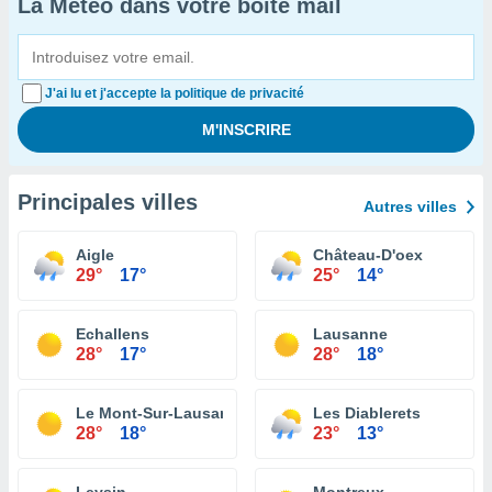
La Météo dans votre boîte mail
J'ai lu et j'accepte la politique de privacité
Principales villes
Autres villes
Aigle
Château-D'oex
29°
17°
25°
14°
Echallens
Lausanne
28°
17°
28°
18°
Le Mont-Sur-Lausanne
Les Diablerets
28°
18°
23°
13°