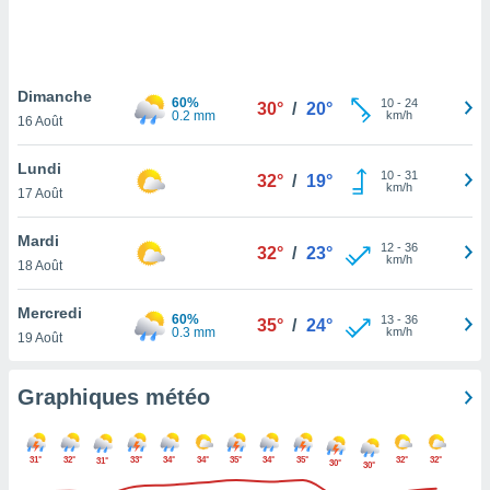
logies
e
s
Dimanche
tez pas
60%
10
-
24
30°
/
20°
0.2 mm
km/h
ation de
16 Août
, vous
z à
Lundi
10
-
31
32°
/
19°
à notre
km/h
17 Août
.com.
Mardi
 cas,
12
-
36
32°
/
23°
km/h
us
18 Août
ns que
s
Mercredi
60%
13
-
36
35°
/
24°
0.3 mm
km/h
19 Août
ires
urer la
on sur le
Graphiques météo
 seront
, et que
ies ne
31°
32°
33°
34°
34°
35°
34°
35°
32°
32°
31°
30°
30°
as