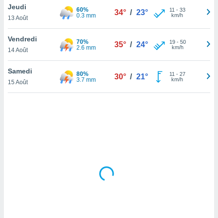
Jeudi
lisé en
60%
11
-
33
34°
/
23°
0.3 mm
km/h
 de
13 Août
. Vous
rouver
Vendredi
70%
19
-
50
35°
/
24°
2.6 mm
km/h
14 Août
ations
re
Samedi
que de
80%
11
-
27
30°
/
21°
3.7 mm
km/h
kies
15 Août
r votre
ement à
ment en
sur le
res des
kies
le au
page de
te web.
MENT,
 les