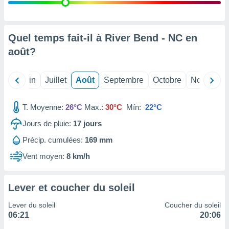
nées
lles sur
d'un
égitime,
Quel temps fait-il à River Bend - NC en
vous
août
?
vous
 Pour ce
ous
Mai
Juin
Juillet
Août
Septembre
Octobre
Novembre
etirer
ement
T. Moyenne:
26°C
Max.:
30°C
Mín:
22°C
 opposer
ement
Jours de pluie:
17
jours
nées à
Précip. cumulées:
169 mm
ment en
 sur «
Vent moyen:
8 km/h
res
» ou
e
que de
Lever et coucher du soleil
kies
ite web.
Lever du soleil
Coucher du soleil
06:21
20:06
t nos