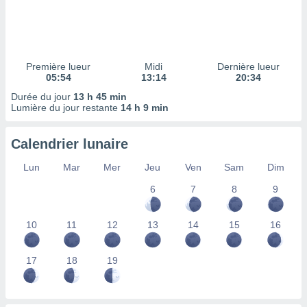
ires
ons le
ent des
es
 :
Première lueur
Midi
Dernière lueur
et/ou
05:54
13:14
20:34
 à des
Durée du jour
13 h 45 min
ions sur
Lumière du jour restante
14 h 9 min
eil,
des
limitées
Calendrier lunaire
nner la
Lun
Mar
Mer
Jeu
Ven
Sam
Dim
, créer
ils pour
6
7
8
9
ité
lisée,
10
11
12
13
14
15
16
des
our
nner des
17
18
19
és
lisées,
s profils
enus