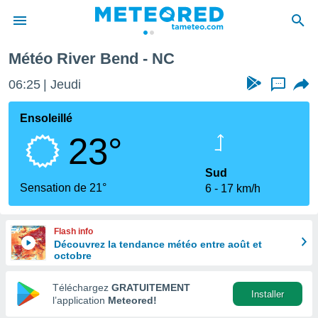
Météo River Bend - NC
e
ntialité
06:25
Jeudi
...
enu de
o.com
Ensoleillé
o.com) a
23°
aré par
onnels
Sud
arantir
Sensation de 21°
6
17 km/h
té des
ions
. Vous
Flash info
accéder
Découvrez la tendance météo entre août et
e en
octobre
 les
Téléchargez
GRATUITEMENT
s :
Installer
l’application
Meteored!
r les