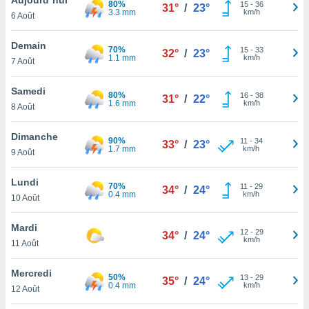
80%
n «
15
-
36
31°
/
23°
3.3 mm
km/h
6 Août
 et
r »,
cédez au
Demain
70%
15
-
33
32°
/
23°
 et vous
1.1 mm
km/h
7 Août
z
ation de
Samedi
80%
16
-
38
31°
/
22°
1.6 mm
km/h
8 Août
qu'ils
 nous ou
aires,
Dimanche
90%
11
-
34
33°
/
23°
1.7 mm
km/h
9 Août
nt de
t
Lundi
70%
11
-
29
er le
34°
/
24°
0.4 mm
km/h
10 Août
ement
te, ainsi
Mardi
12
-
29
34°
/
24°
km/h
per un
11 Août
écifique
us
Mercredi
50%
13
-
29
de la
35°
/
24°
0.4 mm
km/h
12 Août
 et du