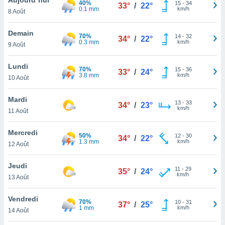
40%
n «
15
-
34
33°
/
22°
0.1 mm
km/h
8 Août
 et
r »,
cédez au
Demain
70%
14
-
32
34°
/
22°
 et vous
0.3 mm
km/h
9 Août
z
ation de
Lundi
70%
15
-
36
33°
/
24°
3.8 mm
km/h
10 Août
qu'ils
 nous ou
aires,
Mardi
13
-
33
34°
/
23°
km/h
11 Août
nt de
t
Mercredi
50%
12
-
30
er le
34°
/
22°
1.3 mm
km/h
12 Août
ement
te, ainsi
Jeudi
11
-
29
35°
/
24°
km/h
per un
13 Août
écifique
us
Vendredi
70%
10
-
31
de la
37°
/
25°
1 mm
km/h
14 Août
 et du