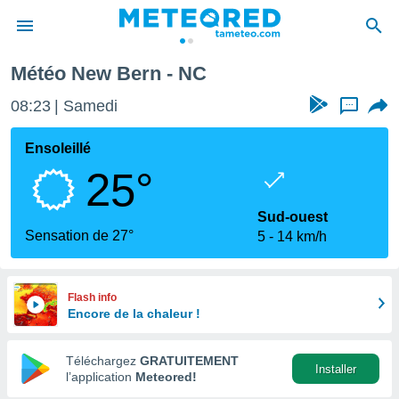
Météo New Bern - NC
e
ntialité
08:23
Samedi
...
enu de
o.com
Ensoleillé
o.com) a
25°
aré par
onnels
Sud-ouest
arantir
Sensation de 27°
5
14 km/h
té des
ions
. Vous
accéder
Flash info
e en
Encore de la chaleur !
 les
Téléchargez
GRATUITEMENT
s :
Installer
l’application
Meteored!
r les