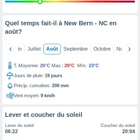
nées
lles sur
d'un
égitime,
Quel temps fait-il à New Bern - NC en
vous
août
?
vous
 Pour ce
ous
Mai
Juin
Juillet
Août
Septembre
Octobre
Novembre
etirer
ement
T. Moyenne:
26°C
Max.:
29°C
Mín:
23°C
 opposer
ement
Jours de pluie:
19
jours
nées à
Précip. cumulées:
200 mm
ment en
 sur «
Vent moyen:
9 km/h
res
» ou
e
que de
Lever et coucher du soleil
kies
ite web.
Lever du soleil
Coucher du soleil
06:22
20:04
t nos