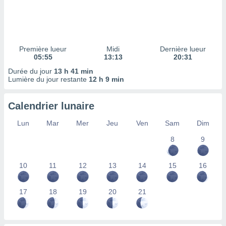
ires
ons le
ent des
es
 :
Première lueur
Midi
Dernière lueur
et/ou
05:55
13:13
20:31
 à des
Durée du jour
13 h 41 min
ions sur
Lumière du jour restante
12 h 9 min
eil,
des
limitées
Calendrier lunaire
nner la
Lun
Mar
Mer
Jeu
Ven
Sam
Dim
, créer
ils pour
8
9
ité
lisée,
10
11
12
13
14
15
16
des
our
nner des
17
18
19
20
21
és
lisées,
s profils
enus