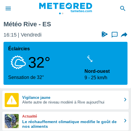
Météo Rive - ES
e
ntialité
16:15
Vendredi
...
enu de
o.com
Éclaircies
o.com) a
32°
aré par
onnels
Nord-ouest
arantir
Sensation de 32°
9
25 km/h
té des
ions
. Vous
accéder
Vigilance jaune
e en
Alerte autre de niveau modéré à Rive aujourd’hui
 les
Actualité
s :
Le réchauffement climatique modifie le goût de
nos aliments
r les