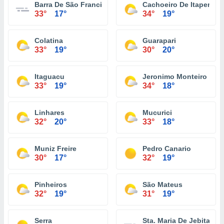
Barra De São Francisco
Cachoeiro De Itapemiri
33°
17°
34°
19°
Colatina
Guarapari
33°
19°
30°
20°
Itaguacu
Jeronimo Monteiro
33°
19°
34°
18°
Linhares
Mucurici
32°
20°
33°
18°
Muniz Freire
Pedro Canario
30°
17°
32°
19°
Pinheiros
São Mateus
32°
19°
31°
19°
Serra
Sta. Maria De Jebita