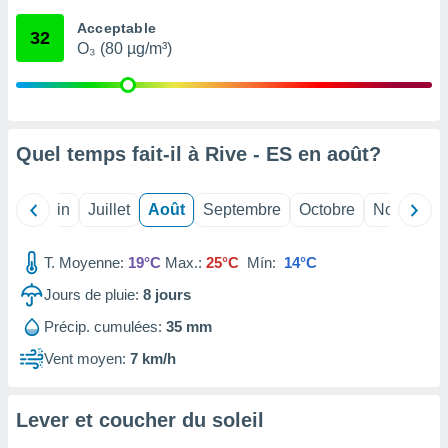
nées
Acceptable
lles sur
32
O₃ (80 µg/m³)
d'un
égitime,
vous
vous
 Pour ce
ous
Quel temps fait-il à Rive - ES en
août
?
etirer
ement
Mai
Juin
Juillet
Août
Septembre
Octobre
Novembre
 opposer
ement
nées à
T. Moyenne:
19°C
Max.:
25°C
Mín:
14°C
ment en
Jours de pluie:
8
jours
 sur «
res
» ou
Précip. cumulées:
35 mm
e
que de
Vent moyen:
7 km/h
kies
ite web.
Lever et coucher du soleil
t nos