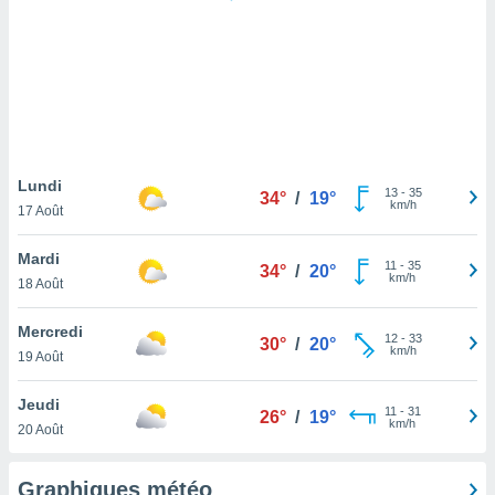
logies
e
s
tez pas
ation de
, vous
z à
à notre
Lundi
13
-
35
34°
/
19°
km/h
17 Août
.com.
 cas,
Mardi
11
-
35
us
34°
/
20°
km/h
18 Août
ns que
s
Mercredi
12
-
33
30°
/
20°
ires
km/h
19 Août
urer la
on sur le
Jeudi
11
-
31
 seront
26°
/
19°
km/h
20 Août
, et que
ies ne
as
Graphiques météo