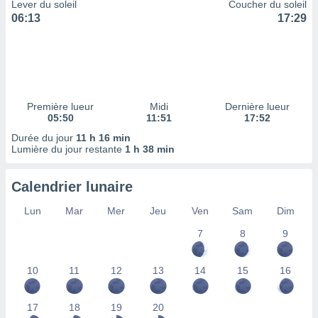
ires
Lever du soleil
Coucher du soleil
ons le
06:13
17:29
ent des
es
 :
et/ou
 à des
ions sur
Première lueur
Midi
Dernière lueur
eil,
05:50
11:51
17:52
des
Durée du jour
11 h 16 min
limitées
Lumière du jour restante
1 h 38 min
nner la
, créer
Calendrier lunaire
ils pour
ité
Lun
Mar
Mer
Jeu
Ven
Sam
Dim
lisée,
7
8
9
des
our
nner des
10
11
12
13
14
15
16
és
lisées,
s profils
17
18
19
20
enus