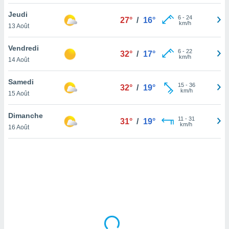
lisé en
Jeudi
 de
6
-
24
27°
/
16°
km/h
13 Août
. Vous
rouver
Vendredi
6
-
22
32°
/
17°
ations
km/h
14 Août
re
que de
Samedi
kies
15
-
36
32°
/
19°
km/h
15 Août
r votre
ement à
ment en
Dimanche
11
-
31
31°
/
19°
sur le
km/h
16 Août
res des
kies
le au
page de
te web.
MENT,
 les