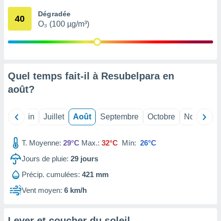
nées
Dégradée
lles sur
40
O₃ (100 µg/m³)
d'un
égitime,
vous
vous
 Pour ce
ous
Quel temps fait-il à Resubelpara en
etirer
août
?
ement
 opposer
Mai
Juin
Juillet
Août
Septembre
Octobre
Novembre
ement
nées à
ment en
T. Moyenne:
29°C
Max.:
32°C
Mín:
26°C
 sur «
res
» ou
Jours de pluie:
29
jours
e
Précip. cumulées:
421 mm
que de
kies
Vent moyen:
6 km/h
ite web.
t nos
Lever et coucher du soleil