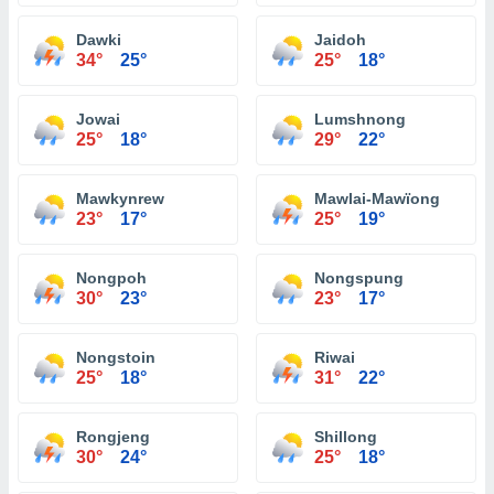
Dawki
Jaidoh
34°
25°
25°
18°
Jowai
Lumshnong
25°
18°
29°
22°
Mawkynrew
Mawlai-Mawïong
23°
17°
25°
19°
Nongpoh
Nongspung
30°
23°
23°
17°
Nongstoin
Riwai
25°
18°
31°
22°
Rongjeng
Shillong
30°
24°
25°
18°