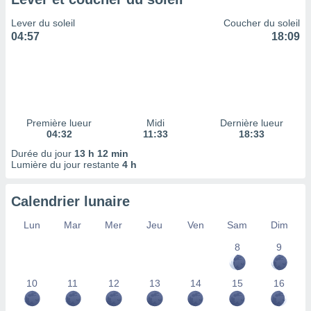
ires
ons le
Lever du soleil
Coucher du soleil
ent des
04:57
18:09
es
 :
et/ou
 à des
ions sur
eil,
Première lueur
Midi
Dernière lueur
des
04:32
11:33
18:33
limitées
Durée du jour
13 h 12 min
Lumière du jour restante
4 h
nner la
, créer
ils pour
Calendrier lunaire
ité
lisée,
Lun
Mar
Mer
Jeu
Ven
Sam
Dim
des
our
8
9
nner des
és
10
11
12
13
14
15
16
lisées,
s profils
enus