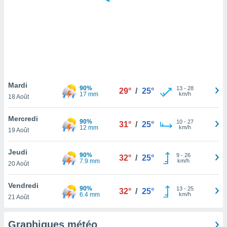
logies
e
s
tez pas
ation de
, vous
z à
à notre
Mardi
90%
13
-
28
29°
/
25°
17 mm
km/h
18 Août
.com.
 cas,
Mercredi
90%
10
-
27
us
31°
/
25°
12 mm
km/h
19 Août
ns que
s
Jeudi
90%
9
-
26
32°
/
25°
ires
7.9 mm
km/h
20 Août
urer la
on sur le
Vendredi
90%
13
-
25
 seront
32°
/
25°
6.4 mm
km/h
21 Août
, et que
ies ne
as
Graphiques météo