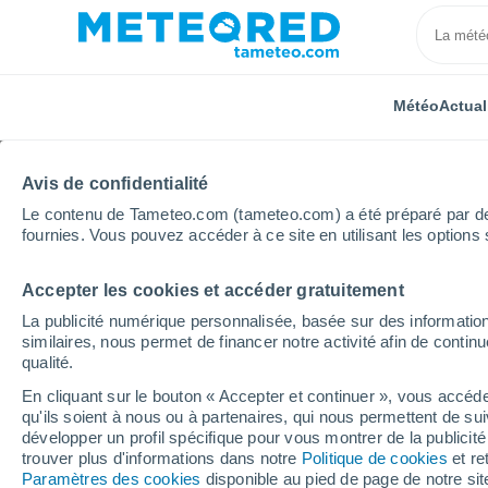
Météo
Actual
Avis de confidentialité
Le contenu de Tameteo.com (tameteo.com) a été préparé par des 
fournies. Vous pouvez accéder à ce site en utilisant les options 
Accepter les cookies et accéder gratuitement
Accueil
Inde
Meghalaya
Ampati
La publicité numérique personnalisée, basée sur des information
similaires, nous permet de financer notre activité afin de conti
Météo Ampati
qualité.
En cliquant sur le bouton « Accepter et continuer », vous accéde
13:29
Samedi
qu'ils soient à nous ou à partenaires, qui nous permettent de sui
développer un profil spécifique pour vous montrer de la publicit
trouver plus d'informations dans notre
Politique de cookies
et re
Pluie faible
Paramètres des cookies
disponible au pied de page de notre si