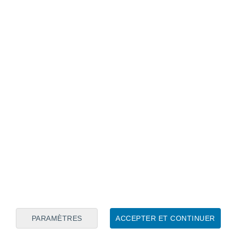
Calendrier lunaire
Lun
Mar
Mer
Jeu
Ven
Sam
Dim
8
9
10
11
12
13
14
15
16
17
18
19
20
21
PARAMÈTRES
ACCEPTER ET CONTINUER