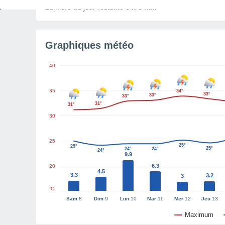
Lumière du jour restante
5 h 6 min
Graphiques météo
40
35
34°
33°
33°
33°
31°
31°
30
25
25°
25°
25°
24°
24°
24°
9.9
6.3
20
4.5
3.3
3.2
3
°C
Sam
8
Dim
9
Lun
10
Mar
11
Mer
12
Jeu
13
Maximum