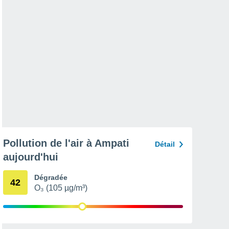
Pollution de l'air à Ampati
Détail
aujourd'hui
Dégradée
42
O₃ (105 µg/m³)