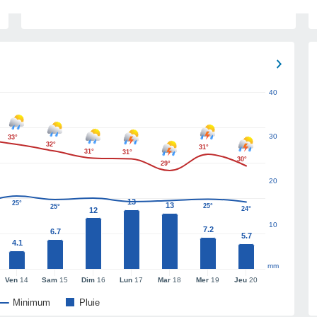
40
30
33°
32°
31°
31°
31°
30°
29°
20
13
25°
13
25°
25°
24°
12
10
7.2
6.7
5.7
4.1
mm
Ven
14
Sam
15
Dim
16
Lun
17
Mar
18
Mer
19
Jeu
20
Minimum
Pluie