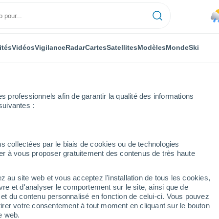
ités
Vidéos
Vigilance
Radar
Cartes
Satellites
Modèles
Monde
Ski
professionnels afin de garantir la qualité des informations
suivantes :
s collectées par le biais de cookies ou de technologies
nuer à vous proposer gratuitement des contenus de très haute
z au site web et vous acceptez l'installation de tous les cookies,
...
vre et d'analyser le comportement sur le site, ainsi que de
é et du contenu personnalisé en fonction de celui-ci. Vous pouvez
Heure par heure
tirer votre consentement à tout moment en cliquant sur le bouton
Chaleur humide et étouffante
te web.
dans les prochaines heures