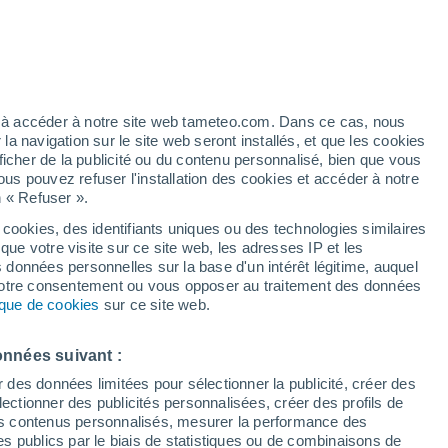
Ouragan
Dolphin À 3.501 km
ez à accéder à notre site web tameteo.com. Dans ce cas, nous
 navigation sur le site web seront installés, et que les cookies
ficher de la publicité ou du contenu personnalisé, bien que vous
ous pouvez refuser l'installation des cookies et accéder à notre
n « Refuser ».
end
ments
 cookies, des identifiants uniques ou des technologies similaires
que votre visite sur ce site web, les adresses IP et les
Actualité
Carte de pluie
Satellites
Modèles
s données personnelles sur la base d'un intérêt légitime, auquel
 votre consentement ou vous opposer au traitement des données
tique de cookies
sur ce site web.
Mardi
Mercredi
Jeudi
Vendredi
onnées suivant :
11 Août
12 Août
13 Août
14 Août
r des données limitées pour sélectionner la publicité, créer des
sélectionner des publicités personnalisées, créer des profils de
 des contenus personnalisés, mesurer la performance des
s publics par le biais de statistiques ou de combinaisons de
90%
90%
90%
80%