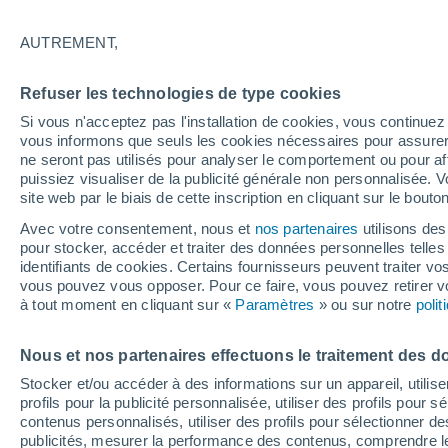
30°
AUTREMENT,
50%
Refuser les technologies de type cookies
Sensation de 38°
0.2 mm
Si vous n'acceptez pas l'installation de cookies, vous continu
vous informons que seuls les cookies nécessaires pour assurer la
ne seront pas utilisés pour analyser le comportement ou pour af
puissiez visualiser de la publicité générale non personnalisée. V
Prévisions
site web par le biais de cette inscription en cliquant sur le bouto
Canicule en France : la vigilance orange s'ét
déjà ce samedi à 12h, découvrez les départe
Avec votre consentement, nous et
nos partenaires
utilisons des
concernés
pour stocker, accéder et traiter des données personnelles telles 
Météo 1 - 7 jours
Heure par heure
Radar de pluie
identifiants de cookies. Certains fournisseurs peuvent traiter vo
vous pouvez vous opposer. Pour ce faire, vous pouvez retirer
à tout moment en cliquant sur «
Paramètres
» ou sur notre
poli
Demain
Lundi
Aujourd´hui
Nous et nos partenaires effectuons le traitement des d
9 Août
10 Août
8 Août
Stocker et/ou accéder à des informations sur un appareil, utilise
profils pour la publicité personnalisée, utiliser des profils pour 
contenus personnalisés, utiliser des profils pour sélectionner
publicités, mesurer la performance des contenus, comprendre le
80%
80%
80%