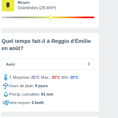
Moyen
Graminées (26 #/m³)
Quel temps fait-il à Reggio d'Émilie
en
août
?
Août
T. Moyenne:
25°C
Max.:
30°C
Mín:
20°C
Jours de pluie:
9
jours
Précip. cumulées:
61 mm
Vent moyen:
5 km/h