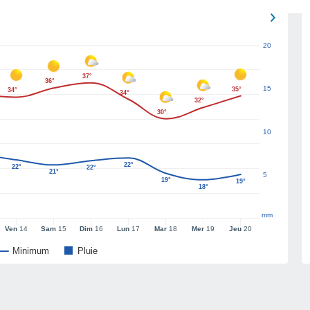
20
37°
36°
15
35°
34°
34°
32°
30°
10
22°
22°
22°
21°
5
19°
19°
18°
mm
Ven
14
Sam
15
Dim
16
Lun
17
Mar
18
Mer
19
Jeu
20
Minimum
Pluie