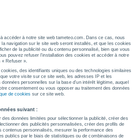
Vigilance jaune
Alerte canicule de niveau modéré à
Reggio d'Émilie aujourd’hui
artier
4%
ez à accéder à notre site web tameteo.com. Dans ce cas, nous
 navigation sur le site web seront installés, et que les cookies
ficher de la publicité ou du contenu personnalisé, bien que vous
ous pouvez refuser l'installation des cookies et accéder à notre
n « Refuser ».
de
 cookies, des identifiants uniques ou des technologies similaires
que votre visite sur ce site web, les adresses IP et les
des températures
Radar de pluie
Satellites
Modèles
s données personnelles sur la base d'un intérêt légitime, auquel
 votre consentement ou vous opposer au traitement des données
tique de cookies
sur ce site web.
Mardi
Mercredi
Jeudi
Vendredi
onnées suivant :
11 Août
12 Août
13 Août
14 Août
r des données limitées pour sélectionner la publicité, créer des
sélectionner des publicités personnalisées, créer des profils de
 des contenus personnalisés, mesurer la performance des
s publics par le biais de statistiques ou de combinaisons de