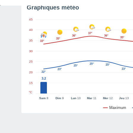
Graphiques météo
45
40
37°
36°
36°
35°
35°
35
33°
30
25
25°
25°
25°
23°
23°
22°
20
3.2
15
°C
Sam
8
Dim
9
Lun
10
Mar
11
Mer
12
Jeu
13
Maximum