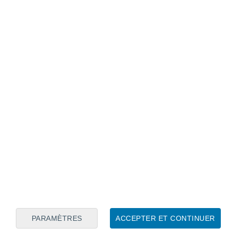
Calendrier lunaire
Lun
Mar
Mer
Jeu
Ven
Sam
Dim
8
9
10
11
12
13
14
15
16
17
18
19
20
21
PARAMÈTRES
ACCEPTER ET CONTINUER