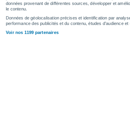
3.2 mm
données provenant de différentes sources, développer et amélior
le contenu.
35°
/
23°
36°
/
25°
33°
/
22°
Données de géolocalisation précises et identification par analys
performance des publicités et du contenu, études d’audience e
8
-
23
km/h
7
-
22
km/h
9
9
-
39
km/h
Voir nos 1199 partenaires
Météo Reggio d'Émilie aujourd´hui
, 8
Ciel dégagé
23°
05:00
T. ressentie
21°
Ensoleillé
22°
06:00
T. ressentie
20°
Ensoleillé
24°
08:00
T. ressentie
25°
Ensoleillé
29°
11:00
T. ressentie
30°