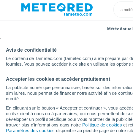
Météo
Actual
Avis de confidentialité
Le contenu de Tameteo.com (tameteo.com) a été préparé par des 
fournies. Vous pouvez accéder à ce site en utilisant les options 
Accepter les cookies et accéder gratuitement
Accueil
Italie
Province de Reggio d'Émilie
Reggi
La publicité numérique personnalisée, basée sur des information
similaires, nous permet de financer notre activité afin de conti
Météo Reggio d'Émilie
qualité.
En cliquant sur le bouton « Accepter et continuer », vous accéde
04:39
Samedi
qu'ils soient à nous ou à partenaires, qui nous permettent de sui
développer un profil spécifique pour vous montrer de la publicit
trouver plus d'informations dans notre
Politique de cookies
et re
Ciel dégagé
Paramètres des cookies
disponible au pied de page de notre si