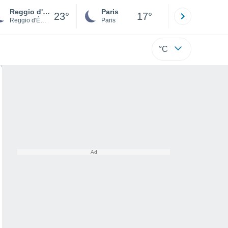
Reggio d'Émilie
Paris
Montpelli
23°
17°
Reggio d'Émilie
Paris
Hérault
°C