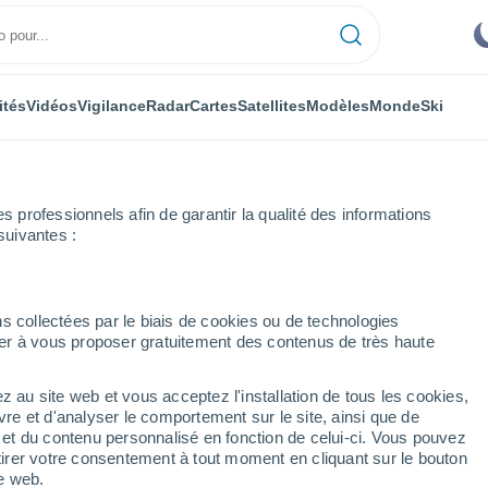
ités
Vidéos
Vigilance
Radar
Cartes
Satellites
Modèles
Monde
Ski
professionnels afin de garantir la qualité des informations
suivantes :
o d'Émilie
s collectées par le biais de cookies ou de technologies
nuer à vous proposer gratuitement des contenus de très haute
z au site web et vous acceptez l'installation de tous les cookies,
...
vre et d'analyser le comportement sur le site, ainsi que de
é et du contenu personnalisé en fonction de celui-ci. Vous pouvez
Heure par heure
tirer votre consentement à tout moment en cliquant sur le bouton
Ciel dégagé dans les prochaines
te web.
heures