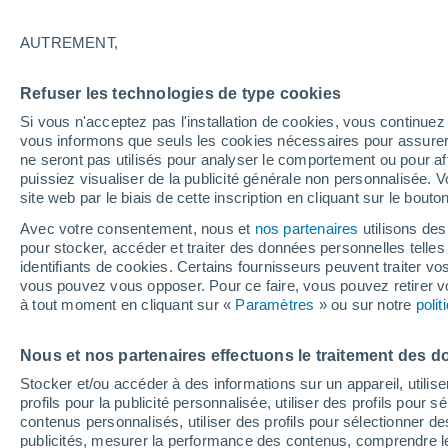
23°
AUTREMENT,
Dernier Qu
Refuser les technologies de type cookies
Éclairée:
2
Sensation de 21°
Si vous n'acceptez pas l'installation de cookies, vous continu
vous informons que seuls les cookies nécessaires pour assurer la
ne seront pas utilisés pour analyser le comportement ou pour af
puissiez visualiser de la publicité générale non personnalisée. V
Actualité
site web par le biais de cette inscription en cliquant sur le bouto
Le réchauffement climatique modifie le goût 
nos aliments
Avec votre consentement, nous et
nos partenaires
utilisons des
pour stocker, accéder et traiter des données personnelles telles 
Météo 1 - 7 jours
Heure par heure
Actualité
Carte 
identifiants de cookies. Certains fournisseurs peuvent traiter vo
vous pouvez vous opposer. Pour ce faire, vous pouvez retirer
à tout moment en cliquant sur «
Paramètres
» ou sur notre
poli
Demain
Lundi
Aujourd´hui
Nous et nos partenaires effectuons le traitement des d
9 Août
10 Août
8 Août
Stocker et/ou accéder à des informations sur un appareil, utilise
profils pour la publicité personnalisée, utiliser des profils pour 
contenus personnalisés, utiliser des profils pour sélectionner
publicités, mesurer la performance des contenus, comprendre le
30%