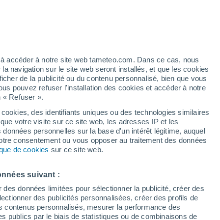
ez à accéder à notre site web tameteo.com. Dans ce cas, nous
 navigation sur le site web seront installés, et que les cookies
ficher de la publicité ou du contenu personnalisé, bien que vous
ous pouvez refuser l'installation des cookies et accéder à notre
n « Refuser ».
tobre
 cookies, des identifiants uniques ou des technologies similaires
que votre visite sur ce site web, les adresses IP et les
de pluie
Radar de pluie
Satellites
Modèles
s données personnelles sur la base d'un intérêt légitime, auquel
 votre consentement ou vous opposer au traitement des données
tique de cookies
sur ce site web.
imanche
Lundi
Mardi
Mercredi
onnées suivant :
9 Août
10 Août
11 Août
12 Août
r des données limitées pour sélectionner la publicité, créer des
sélectionner des publicités personnalisées, créer des profils de
 des contenus personnalisés, mesurer la performance des
s publics par le biais de statistiques ou de combinaisons de
90%
90%
90%
90%