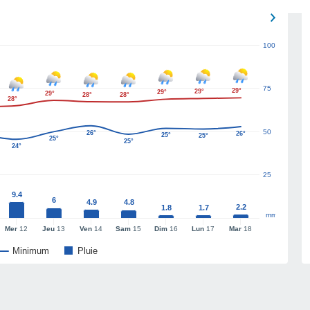
100
75
29°
29°
29°
29°
28°
28°
28°
50
26°
26°
25°
25°
25°
25°
24°
25
9.4
6
4.9
4.8
2.2
1.8
1.7
mm
Mer
12
Jeu
13
Ven
14
Sam
15
Dim
16
Lun
17
Mar
18
Minimum
Pluie