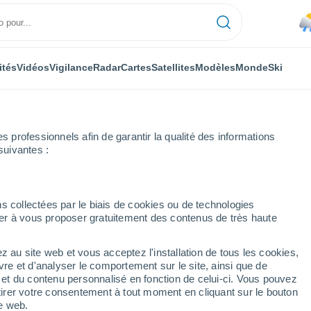
ités
Vidéos
Vigilance
Radar
Cartes
Satellites
Modèles
Monde
Ski
professionnels afin de garantir la qualité des informations
suivantes :
s collectées par le biais de cookies ou de technologies
nuer à vous proposer gratuitement des contenus de très haute
z au site web et vous acceptez l'installation de tous les cookies,
...
vre et d'analyser le comportement sur le site, ainsi que de
é et du contenu personnalisé en fonction de celui-ci. Vous pouvez
Heure par heure
tirer votre consentement à tout moment en cliquant sur le bouton
Pluie faible dans les prochaines
te web.
heures