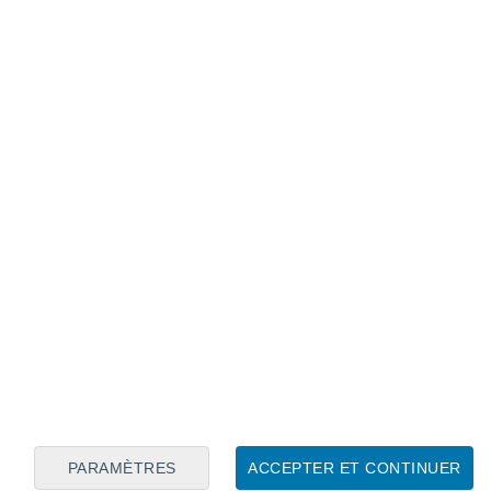
Calendrier lunaire
Lun
Mar
Mer
Jeu
Ven
Sam
Dim
6
7
8
9
10
11
12
13
14
15
16
17
18
19
PARAMÈTRES
ACCEPTER ET CONTINUER