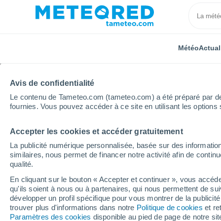
Météo
Actual
Avis de confidentialité
Le contenu de Tameteo.com (tameteo.com) a été préparé par des 
fournies. Vous pouvez accéder à ce site en utilisant les options 
Accepter les cookies et accéder gratuitement
Accueil
Sri Lanka
Ratmalana
La publicité numérique personnalisée, basée sur des information
similaires, nous permet de financer notre activité afin de conti
Météo Ratmalana
qualité.
En cliquant sur le bouton « Accepter et continuer », vous accéde
06:23
Jeudi
qu'ils soient à nous ou à partenaires, qui nous permettent de sui
développer un profil spécifique pour vous montrer de la publicit
trouver plus d'informations dans notre
Politique de cookies
et re
Pluie faible
Paramètres des cookies
disponible au pied de page de notre si