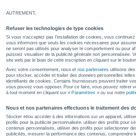
27°
AUTREMENT,
30%
Refuser les technologies de type cookies
Sensation de 30°
0.5 mm
Si vous n'acceptez pas l'installation de cookies, vous continu
vous informons que seuls les cookies nécessaires pour assurer la
ne seront pas utilisés pour analyser le comportement ou pour af
puissiez visualiser de la publicité générale non personnalisée. V
Flash info
site web par le biais de cette inscription en cliquant sur le bouto
Découvrez la tendance météo entre août et oc
Avec votre consentement, nous et
nos partenaires
utilisons des
pour stocker, accéder et traiter des données personnelles telles 
Météo 1 - 7 jours
Heure par heure
Actualité
Carte 
identifiants de cookies. Certains fournisseurs peuvent traiter vo
vous pouvez vous opposer. Pour ce faire, vous pouvez retirer
à tout moment en cliquant sur «
Paramètres
» ou sur notre
poli
Demain
Samedi
D
Aujourd´hui
Nous et nos partenaires effectuons le traitement des d
7 Août
8 Août
6 Août
Stocker et/ou accéder à des informations sur un appareil, utilise
profils pour la publicité personnalisée, utiliser des profils pour 
contenus personnalisés, utiliser des profils pour sélectionner
publicités, mesurer la performance des contenus, comprendre le
90%
90%
90%