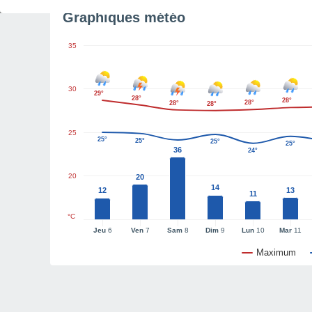
Graphiques météo
35
30
29°
28°
28°
28°
28°
28°
25
25°
25°
25°
25°
36
24°
20
20
14
12
13
11
°C
Jeu
6
Ven
7
Sam
8
Dim
9
Lun
10
Mar
11
Maximum