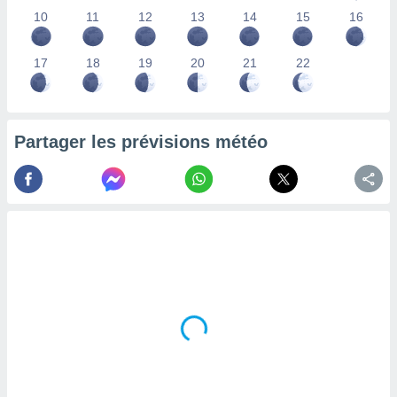
lisés,
10
11
12
13
14
15
16
des
our
17
18
19
20
21
22
nner des
s
lisés,
la
ance des
Partager les prévisions météo
s,
la
ance des
s,
dre les
par le
ques ou
inaisons
ées
nt de
tes
,
er et
r les