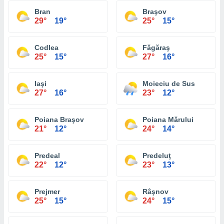
Bran
Braşov
29°
19°
25°
15°
Codlea
Făgăraş
25°
15°
27°
16°
Iaşi
Moieciu de Sus
27°
16°
23°
12°
Poiana Braşov
Poiana Mărului
21°
12°
24°
14°
Predeal
Predeluţ
22°
12°
23°
13°
Prejmer
Râşnov
25°
15°
24°
15°