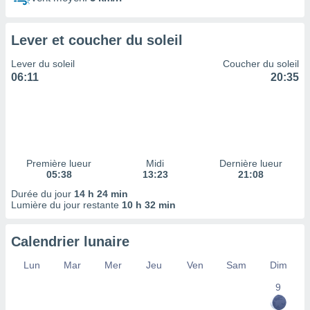
ires
ons le
ent des
Lever et coucher du soleil
es
 :
Lever du soleil
Coucher du soleil
et/ou
06:11
20:35
 à des
ions sur
eil,
des
limitées
Première lueur
Midi
Dernière lueur
nner la
05:38
13:23
21:08
, créer
ils pour
Durée du jour
14 h 24 min
ité
Lumière du jour restante
10 h 32 min
lisée,
des
Calendrier lunaire
our
nner des
Lun
Mar
Mer
Jeu
Ven
Sam
Dim
és
lisées,
9
s profils
enus