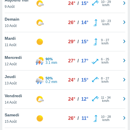
n «
10
-
29
24°
/
15°
km/h
9 Août
 et
r »,
cédez au
Demain
10
-
23
26°
/
14°
 et vous
km/h
10 Août
z
ation de
Mardi
9
-
27
29°
/
15°
km/h
11 Août
qu'ils
 nous ou
aires,
Mercredi
90%
6
-
25
27°
/
17°
3.1 mm
km/h
12 Août
nt de
t
Jeudi
50%
8
-
27
er le
24°
/
15°
0.2 mm
km/h
13 Août
ement
te, ainsi
Vendredi
11
-
34
24°
/
12°
km/h
per un
14 Août
écifique
us
Samedi
10
-
28
de la
26°
/
11°
km/h
15 Août
 et du