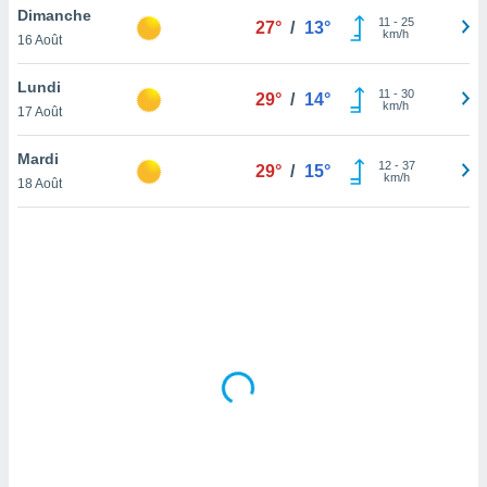
Dimanche
lisé en
11
-
25
27°
/
13°
km/h
 de
16 Août
. Vous
rouver
Lundi
11
-
30
29°
/
14°
km/h
17 Août
ations
re
Mardi
que de
12
-
37
29°
/
15°
km/h
kies
18 Août
r votre
ement à
ment en
sur le
res des
kies
le au
page de
te web.
MENT,
 les