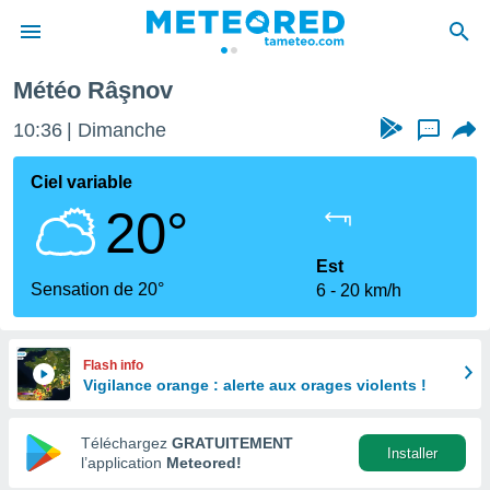
Météo Râşnov
e
ntialité
10:36
Dimanche
...
enu de
o.com
Ciel variable
o.com) a
20°
aré par
onnels
Est
arantir
Sensation de 20°
6
20 km/h
té des
ions
. Vous
accéder
Flash info
e en
Vigilance orange : alerte aux orages violents !
 les
Téléchargez
GRATUITEMENT
s :
Installer
l’application
Meteored!
r les