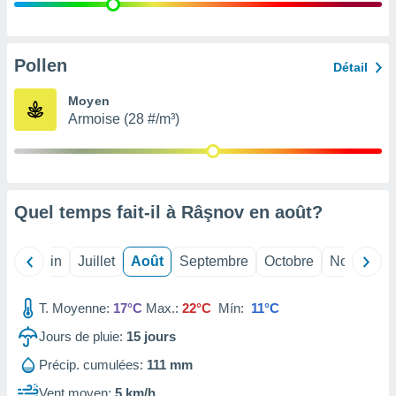
nées
lles sur
d'un
égitime,
Pollen
Détail
vous
vous
Moyen
 Pour ce
Armoise (28 #/m³)
ous
etirer
ement
 opposer
Quel temps fait-il à Râşnov en
août
?
ement
nées à
ment en
Mai
Juin
Juillet
Août
Septembre
Octobre
Novembre
 sur «
res
» ou
e
T. Moyenne:
17°C
Max.:
22°C
Mín:
11°C
que de
kies
Jours de pluie:
15
jours
ite web.
Précip. cumulées:
111 mm
t nos
Vent moyen:
5 km/h