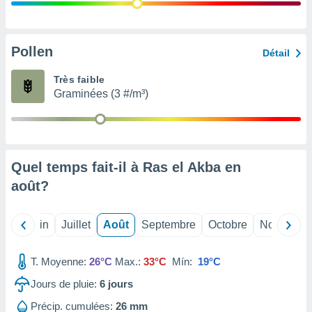
nées
lles sur
d'un
égitime,
Pollen
Détail
vous
vous
Très faible
 Pour ce
Graminées (3 #/m³)
ous
etirer
ement
 opposer
Quel temps fait-il à Ras el Akba en
ement
nées à
août
?
ment en
 sur «
res
» ou
Mai
Juin
Juillet
Août
Septembre
Octobre
Novembre
e
que de
kies
T. Moyenne:
26°C
Max.:
33°C
Mín:
19°C
ite web.
Jours de pluie:
6
jours
t nos
Précip. cumulées:
26 mm