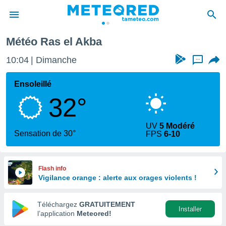
Météo Ras el Akba
e
ntialité
10:04
Dimanche
...
enu de
o.com
Ensoleillé
o.com) a
32°
aré par
onnels
UV
5 Modéré
arantir
Sensation de 30°
FPS
6-10
té des
ions
. Vous
accéder
Flash info
e en
Vigilance orange : alerte aux orages violents !
 les
Téléchargez
GRATUITEMENT
s :
Installer
l’application
Meteored!
r les