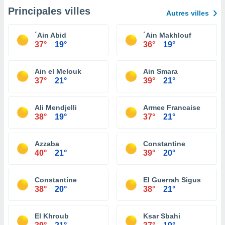
Principales villes
Autres villes
´Ain Abid
´Ain Makhlouf
37°
19°
36°
19°
Ain el Melouk
Ain Smara
37°
21°
39°
21°
Ali Mendjelli
Armee Francaise
38°
19°
37°
21°
Azzaba
Constantine
40°
21°
39°
20°
Constantine
El Guerrah Sigus
38°
20°
38°
21°
El Khroub
Ksar Sbahi