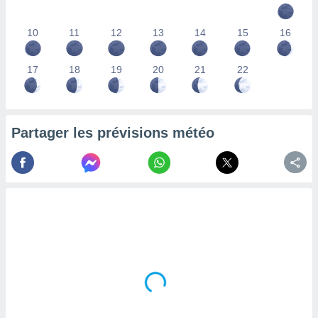
lisés,
des
10
11
12
13
14
15
16
our
nner des
s
17
18
19
20
21
22
lisés,
la
ance des
s,
Partager les prévisions météo
la
ance des
s,
dre les
par le
ques ou
inaisons
ées
nt de
tes
,
er et
r les