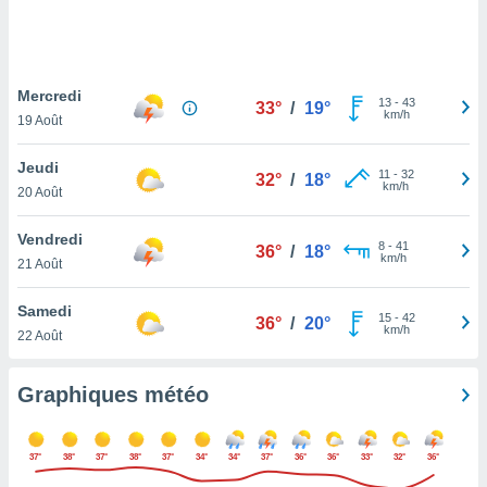
logies
e
s
Mercredi
tez pas
13
-
43
33°
/
19°
km/h
ation de
19 Août
, vous
z à
Jeudi
11
-
32
32°
/
18°
à notre
km/h
20 Août
.com.
Vendredi
 cas,
8
-
41
36°
/
18°
km/h
us
21 Août
ns que
s
Samedi
15
-
42
36°
/
20°
km/h
22 Août
ires
urer la
on sur le
Graphiques météo
 seront
, et que
ies ne
37°
38°
37°
38°
37°
34°
34°
37°
36°
36°
33°
32°
36°
as