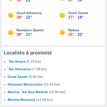
39°
21°
37°
19°
Oued Athmenia
Oued Zenati
39°
22°
37°
19°
Ramdane Djamal
Skikda
39°
21°
35°
22°
Localités à proximité
´Ain Amara
(5.23 km)
´Ain Hassainia
(7.58 km)
Oued Zenati
(8.05 km)
Hammam Meskoutine
(10.43 km)
Mechta ´Ain Bou Medrah
(10.93 km)
Mechta Messous
(12.49 km)