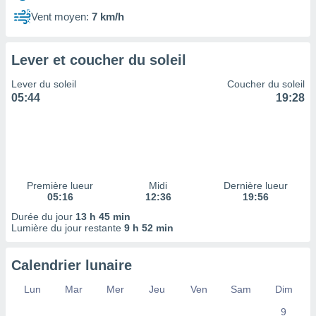
ires
ons le
Vent moyen:
7 km/h
ent des
es
 :
Lever et coucher du soleil
et/ou
Lever du soleil
Coucher du soleil
 à des
05:44
19:28
ions sur
eil,
des
limitées
nner la
, créer
Première lueur
Midi
Dernière lueur
ils pour
05:16
12:36
19:56
ité
Durée du jour
13 h 45 min
lisée,
Lumière du jour restante
9 h 52 min
des
our
nner des
Calendrier lunaire
és
lisées,
Lun
Mar
Mer
Jeu
Ven
Sam
Dim
s profils
9
enus