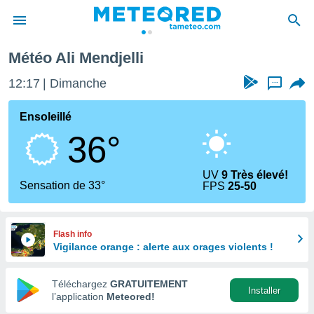
Météo Ali Mendjelli
e
ntialité
12:17
Dimanche
...
enu de
o.com
Ensoleillé
o.com) a
36°
aré par
onnels
UV
9 Très élevé!
arantir
Sensation de 33°
FPS
25-50
té des
ions
. Vous
accéder
Flash info
e en
Vigilance orange : alerte aux orages violents !
 les
Téléchargez
GRATUITEMENT
s :
Installer
l’application
Meteored!
r les