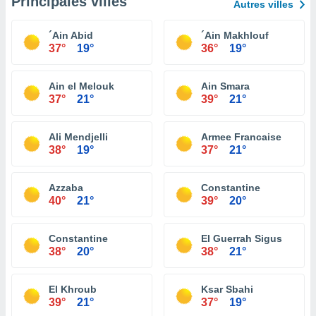
Principales villes
Autres villes
´Ain Abid
´Ain Makhlouf
37°
19°
36°
19°
Ain el Melouk
Ain Smara
37°
21°
39°
21°
Ali Mendjelli
Armee Francaise
38°
19°
37°
21°
Azzaba
Constantine
40°
21°
39°
20°
Constantine
El Guerrah Sigus
38°
20°
38°
21°
El Khroub
Ksar Sbahi
39°
21°
37°
19°