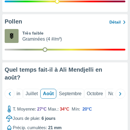
nées
lles sur
d'un
égitime,
Pollen
Détail
vous
vous
Très faible
 Pour ce
Graminées (4 #/m³)
ous
etirer
ement
 opposer
Quel temps fait-il à Ali Mendjelli en
ement
nées à
août
?
ment en
 sur «
res
» ou
Mai
Juin
Juillet
Août
Septembre
Octobre
Novembre
e
que de
kies
T. Moyenne:
27°C
Max.:
34°C
Mín:
20°C
ite web.
Jours de pluie:
6
jours
t nos
Précip. cumulées:
21 mm