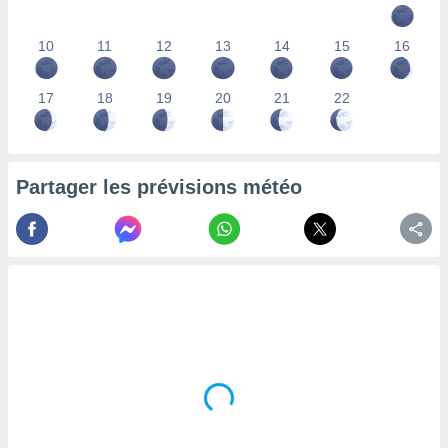
lisés,
des
10
11
12
13
14
15
16
our
nner des
s
17
18
19
20
21
22
lisés,
la
ance des
s,
Partager les prévisions météo
la
ance des
s,
dre les
par le
ques ou
inaisons
ées
nt de
tes
,
er et
r les