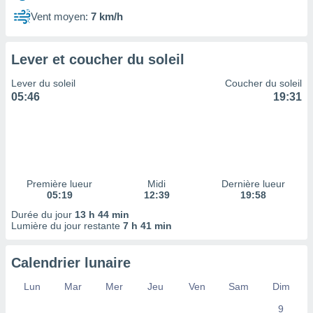
ires
ons le
Vent moyen:
7 km/h
ent des
es
 :
Lever et coucher du soleil
et/ou
Lever du soleil
Coucher du soleil
 à des
05:46
19:31
ions sur
eil,
des
limitées
nner la
, créer
Première lueur
Midi
Dernière lueur
ils pour
05:19
12:39
19:58
ité
Durée du jour
13 h 44 min
lisée,
Lumière du jour restante
7 h 41 min
des
our
nner des
Calendrier lunaire
és
lisées,
Lun
Mar
Mer
Jeu
Ven
Sam
Dim
s profils
9
enus