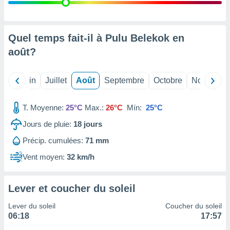
nées
lles sur
d'un
égitime,
Quel temps fait-il à Pulu Belekok en
vous
août
?
vous
 Pour ce
ous
Mai
Juin
Juillet
Août
Septembre
Octobre
Novembre
etirer
ement
T. Moyenne:
25°C
Max.:
26°C
Mín:
25°C
 opposer
ement
Jours de pluie:
18
jours
nées à
Précip. cumulées:
71 mm
ment en
 sur «
Vent moyen:
32 km/h
res
» ou
e
que de
Lever et coucher du soleil
kies
ite web.
Lever du soleil
Coucher du soleil
06:18
17:57
t nos