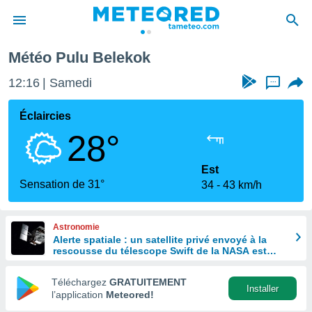
Météo Pulu Belekok
e
ntialité
12:16
Samedi
...
enu de
o.com
Éclaircies
o.com) a
28°
aré par
onnels
Est
arantir
Sensation de 31°
34
43 km/h
té des
ions
. Vous
Astronomie
accéder
Alerte spatiale : un satellite privé envoyé à la
e en
rescousse du télescope Swift de la NASA est
 les
hors de contrôle
Téléchargez
GRATUITEMENT
s :
Installer
l’application
Meteored!
r les