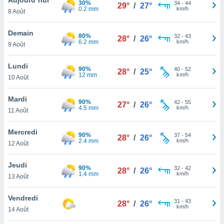
30%
n «
34
-
44
29°
/
27°
0.2 mm
km/h
8 Août
 et
r »,
cédez au
Demain
80%
32
-
43
28°
/
26°
 et vous
6.2 mm
km/h
9 Août
z
ation de
Lundi
90%
40
-
52
28°
/
25°
12 mm
km/h
10 Août
qu'ils
 nous ou
aires,
Mardi
90%
42
-
55
27°
/
26°
4.5 mm
km/h
11 Août
nt de
t
Mercredi
90%
37
-
54
er le
28°
/
26°
2.4 mm
km/h
12 Août
ement
te, ainsi
Jeudi
90%
32
-
42
28°
/
26°
1.4 mm
km/h
per un
13 Août
écifique
us
Vendredi
31
-
43
de la
28°
/
26°
km/h
14 Août
 et du