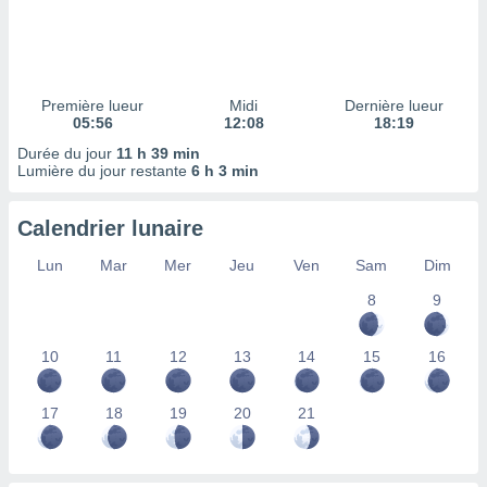
ires
ons le
ent des
es
 :
Première lueur
Midi
Dernière lueur
et/ou
05:56
12:08
18:19
 à des
Durée du jour
11 h 39 min
ions sur
Lumière du jour restante
6 h 3 min
eil,
des
limitées
Calendrier lunaire
nner la
Lun
Mar
Mer
Jeu
Ven
Sam
Dim
, créer
ils pour
8
9
ité
lisée,
10
11
12
13
14
15
16
des
our
nner des
17
18
19
20
21
és
lisées,
s profils
enus