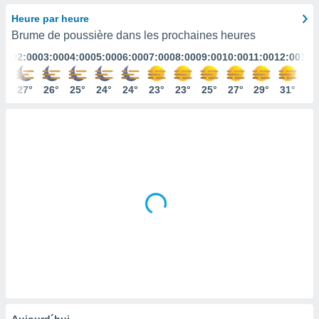
s et
Heure par heure
r
Brume de poussière dans les prochaines heures
tement
:00
02:00
03:00
04:00
05:00
06:00
07:00
08:00
09:00
10:00
11:00
12:00
13:
cité
ue
lisée,
8°
27°
26°
25°
24°
24°
23°
23°
25°
27°
29°
31°
33
ACCEPTER
ur des
ET
ions
CONTINUER
es par le
 cookies
PARAMÈTRES
gies
es, nous
de
 notre
afin de
r à vous
r
ment des
 de très
alité.
ant sur
Aujourd´hui