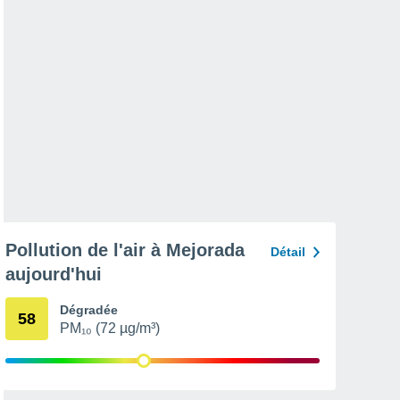
Pollution de l'air à Mejorada
Détail
aujourd'hui
Dégradée
58
PM₁₀ (72 µg/m³)