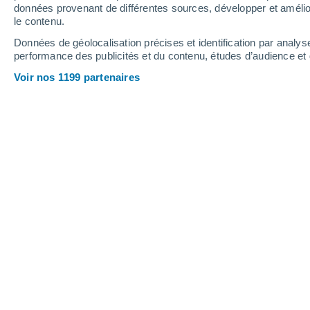
données provenant de différentes sources, développer et amélior
le contenu.
35°
/
21°
36°
/
19°
37°
/
21°
Données de géolocalisation précises et identification par analys
performance des publicités et du contenu, études d’audience e
17
-
36
km/h
15
-
32
km/h
11
17
-
38
km/h
Voir nos 1199 partenaires
Météo Mejorada aujourd´hui
, 8 août
Ensoleillé
28°
10:00
T. ressentie
27°
Ensoleillé
31°
11:00
T. ressentie
29°
Brume de poussi
33°
12:00
T. ressentie
31°
Brume de poussi
35°
13:00
T. ressentie
33°