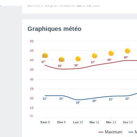
Lumière du jour restante
11 h 32 min
Graphiques météo
50
45
40°
40
39°
37°
37°
36°
35°
35
30
25
20
21°
21°
21°
21°
20°
19°
15
°C
Sam
8
Dim
9
Lun
10
Mar
11
Mer
12
Jeu
13
Maximum