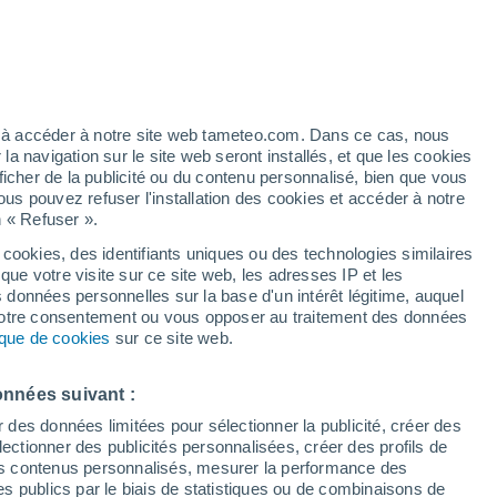
Vigilance jaune
Alerte canicule de niveau modéré à
Mejorada aujourd’hui
h
ez à accéder à notre site web tameteo.com. Dans ce cas, nous
 navigation sur le site web seront installés, et que les cookies
ficher de la publicité ou du contenu personnalisé, bien que vous
ous pouvez refuser l'installation des cookies et accéder à notre
n « Refuser ».
et
 cookies, des identifiants uniques ou des technologies similaires
que votre visite sur ce site web, les adresses IP et les
de pluie
Radar de pluie
Satellites
Modèles
s données personnelles sur la base d'un intérêt légitime, auquel
 votre consentement ou vous opposer au traitement des données
tique de cookies
sur ce site web.
Mardi
Mercredi
Jeudi
Vendredi
onnées suivant :
11 Août
12 Août
13 Août
14 Août
r des données limitées pour sélectionner la publicité, créer des
sélectionner des publicités personnalisées, créer des profils de
 des contenus personnalisés, mesurer la performance des
s publics par le biais de statistiques ou de combinaisons de