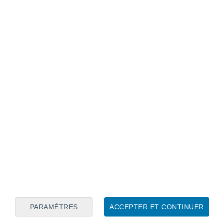
Calendrier lunaire
Lun
Mar
Mer
Jeu
Ven
Sam
Dim
8
9
10
11
12
13
14
15
16
17
18
19
20
21
PARAMÈTRES
ACCEPTER ET CONTINUER