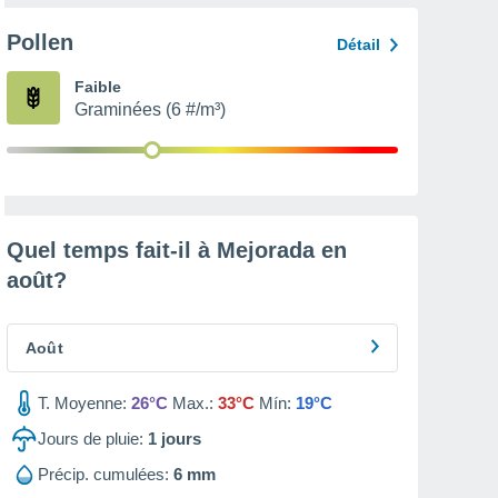
Pollen
Détail
Faible
Graminées (6 #/m³)
Quel temps fait-il à Mejorada en
août
?
Août
T. Moyenne:
26°C
Max.:
33°C
Mín:
19°C
Jours de pluie:
1
jours
Précip. cumulées:
6 mm