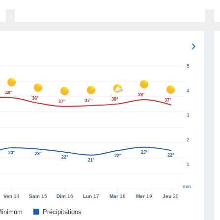
5
4
40°
39°
38°
38°
37°
37°
37°
3
2
23°
23°
23°
22°
22°
22°
21°
1
mm
Ven
14
Sam
15
Dim
16
Lun
17
Mar
18
Mer
19
Jeu
20
Minimum
Précipitations