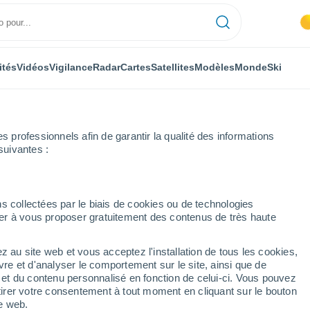
ités
Vidéos
Vigilance
Radar
Cartes
Satellites
Modèles
Monde
Ski
professionnels afin de garantir la qualité des informations
suivantes :
de Tolède
Mejorada
s collectées par le biais de cookies ou de technologies
nuer à vous proposer gratuitement des contenus de très haute
z au site web et vous acceptez l'installation de tous les cookies,
...
vre et d'analyser le comportement sur le site, ainsi que de
é et du contenu personnalisé en fonction de celui-ci. Vous pouvez
Heure par heure
tirer votre consentement à tout moment en cliquant sur le bouton
Brume de poussière dans les
te web.
prochaines heures