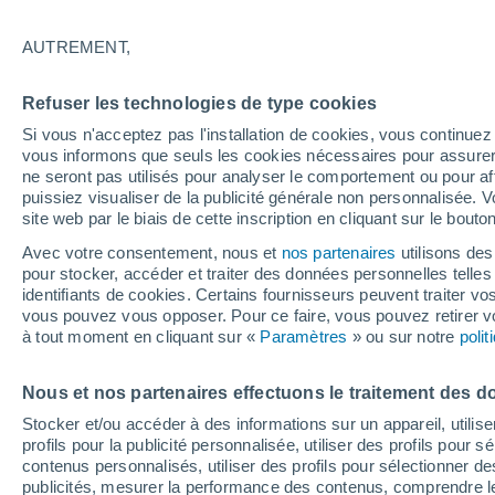
28°
AUTREMENT,
Est
Refuser les technologies de type cookies
Sensation de 27°
5
-
14 km/
Si vous n'acceptez pas l'installation de cookies, vous continu
vous informons que seuls les cookies nécessaires pour assurer la
ne seront pas utilisés pour analyser le comportement ou pour af
puissiez visualiser de la publicité générale non personnalisée. V
Prévisions
site web par le biais de cette inscription en cliquant sur le bouto
Météo en France : ces régions subissent un n
regain de chaleur cet après-midi
Avec votre consentement, nous et
nos partenaires
utilisons des
pour stocker, accéder et traiter des données personnelles telles 
Météo 1 - 7 jours
Heure par heure
Actualité
Carte 
identifiants de cookies. Certains fournisseurs peuvent traiter vo
vous pouvez vous opposer. Pour ce faire, vous pouvez retirer
à tout moment en cliquant sur «
Paramètres
» ou sur notre
poli
Demain
Lundi
Aujourd´hui
Nous et nos partenaires effectuons le traitement des d
9 Août
10 Août
8 Août
Stocker et/ou accéder à des informations sur un appareil, utilise
profils pour la publicité personnalisée, utiliser des profils pour 
contenus personnalisés, utiliser des profils pour sélectionner
publicités, mesurer la performance des contenus, comprendre le