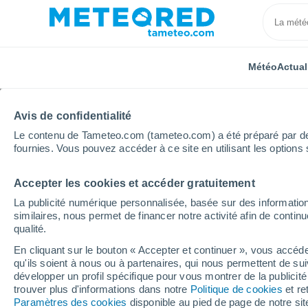
Météo
Actual
Avis de confidentialité
Le contenu de Tameteo.com (tameteo.com) a été préparé par des 
fournies. Vous pouvez accéder à ce site en utilisant les options 
Accepter les cookies et accéder gratuitement
Accueil
Espagne
Castille-La Manche
Province 
La publicité numérique personnalisée, basée sur des information
similaires, nous permet de financer notre activité afin de conti
Météo Mejorada
qualité.
En cliquant sur le bouton « Accepter et continuer », vous accéde
10:22
Samedi
qu'ils soient à nous ou à partenaires, qui nous permettent de sui
développer un profil spécifique pour vous montrer de la publicit
trouver plus d'informations dans notre
Politique de cookies
et re
Ensoleillé
Paramètres des cookies
disponible au pied de page de notre si