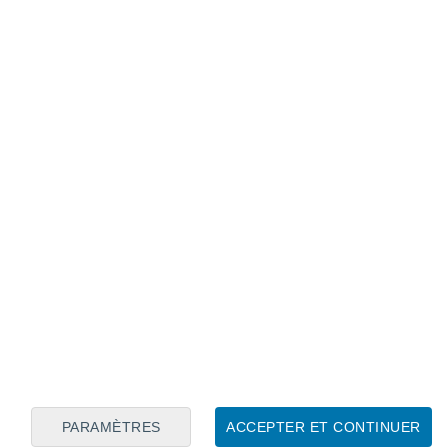
Calendrier lunaire
Lun
Mar
Mer
Jeu
Ven
Sam
Dim
7
8
9
10
11
12
13
14
15
16
17
18
19
20
PARAMÈTRES
ACCEPTER ET CONTINUER