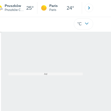
Pruszków
Paris
Montpelli
25°
24°
Pruszków County
Paris
Hérault
°C