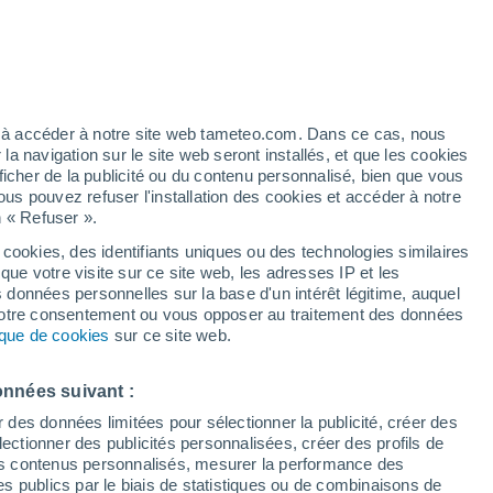
é
ez à accéder à notre site web tameteo.com. Dans ce cas, nous
 navigation sur le site web seront installés, et que les cookies
ficher de la publicité ou du contenu personnalisé, bien que vous
ous pouvez refuser l'installation des cookies et accéder à notre
n « Refuser ».
 cookies, des identifiants uniques ou des technologies similaires
que votre visite sur ce site web, les adresses IP et les
 de couverture nuageuse
Radar de pluie
Satellites
Modèles
s données personnelles sur la base d'un intérêt légitime, auquel
 votre consentement ou vous opposer au traitement des données
tique de cookies
sur ce site web.
Lundi
Mardi
Mercredi
Jeudi
onnées suivant :
10 Août
11 Août
12 Août
13 Août
r des données limitées pour sélectionner la publicité, créer des
sélectionner des publicités personnalisées, créer des profils de
 des contenus personnalisés, mesurer la performance des
s publics par le biais de statistiques ou de combinaisons de
50%