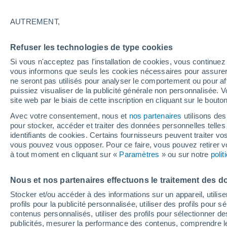
25°
AUTREMENT,
UV
6 Élev
Refuser les technologies de type cookies
Sensation de 26°
FPS
15-25
Si vous n'acceptez pas l'installation de cookies, vous continu
vous informons que seuls les cookies nécessaires pour assurer la
ne seront pas utilisés pour analyser le comportement ou pour af
puissiez visualiser de la publicité générale non personnalisée. V
Flash info
site web par le biais de cette inscription en cliquant sur le bouto
Une nouvelle canicule attendue la semaine
prochaine en France !
Avec votre consentement, nous et
nos partenaires
utilisons des
pour stocker, accéder et traiter des données personnelles telles 
Météo 1 - 7 jours
Heure par heure
Actualité
Carte
identifiants de cookies. Certains fournisseurs peuvent traiter vo
vous pouvez vous opposer. Pour ce faire, vous pouvez retirer
à tout moment en cliquant sur «
Paramètres
» ou sur notre
poli
Demain
Dimanche
Aujourd´hui
Nous et nos partenaires effectuons le traitement des d
8 Août
9 Août
7 Août
Stocker et/ou accéder à des informations sur un appareil, utilise
profils pour la publicité personnalisée, utiliser des profils pour 
contenus personnalisés, utiliser des profils pour sélectionner
publicités, mesurer la performance des contenus, comprendre le
80%