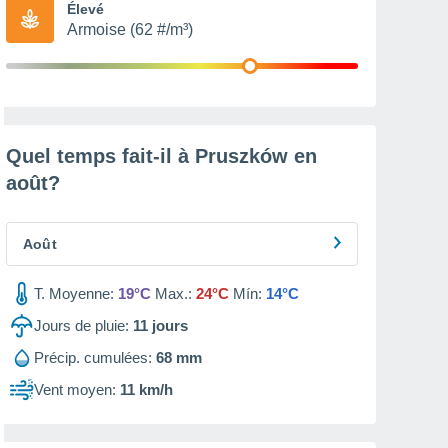
Élevé
Armoise (62 #/m³)
Quel temps fait-il à Pruszków en
août
?
Août
T. Moyenne:
19°C
Max.:
24°C
Mín:
14°C
Jours de pluie:
11
jours
Précip. cumulées:
68 mm
Vent moyen:
11 km/h