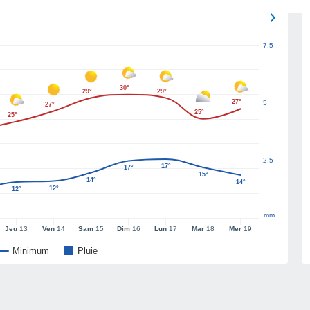
7.5
30°
29°
29°
27°
5
27°
25°
25°
2.5
17°
17°
15°
14°
14°
12°
12°
mm
Jeu
13
Ven
14
Sam
15
Dim
16
Lun
17
Mar
18
Mer
19
Minimum
Pluie