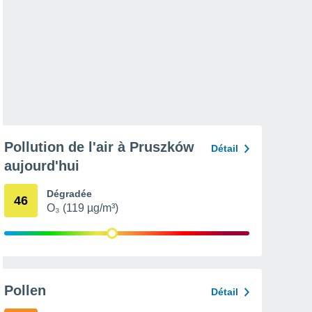
Pollution de l'air à Pruszków
Détail
aujourd'hui
Dégradée
46
O₃ (119 µg/m³)
Pollen
Détail