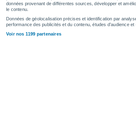
0.1 mm
données provenant de différentes sources, développer et amélior
le contenu.
22°
/
14°
25°
/
12°
25°
/
16°
Données de géolocalisation précises et identification par analys
performance des publicités et du contenu, études d’audience e
15
-
34
km/h
10
-
24
km/h
15
14
-
32
km/h
Voir nos 1199 partenaires
Météo Pruszków aujourd´hui
, 7 août
Éclaircies
25°
13:00
T. ressentie
26°
Éclaircies
25°
14:00
T. ressentie
26°
Éclaircies
25°
15:00
T. ressentie
26°
Éclaircies
25°
16:00
T. ressentie
26°