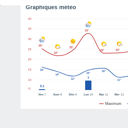
Graphiques météo
40
35
33°
30
25°
25°
25
23°
23°
22°
20
15
16°
16°
15°
14°
1
12°
10
11°
0.1
°C
Ven
7
Sam
8
Dim
9
Lun
10
Mar
11
Mer
12
Maximum