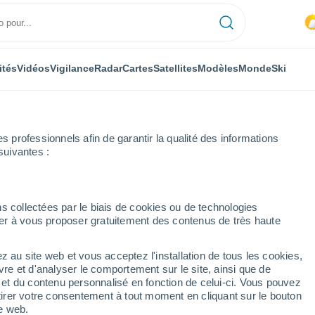
ités
Vidéos
Vigilance
Radar
Cartes
Satellites
Modèles
Monde
Ski
professionnels afin de garantir la qualité des informations
suivantes :
s collectées par le biais de cookies ou de technologies
nuer à vous proposer gratuitement des contenus de très haute
z au site web et vous acceptez l'installation de tous les cookies,
...
vre et d'analyser le comportement sur le site, ainsi que de
é et du contenu personnalisé en fonction de celui-ci. Vous pouvez
Heure par heure
tirer votre consentement à tout moment en cliquant sur le bouton
Intervalles nuageux dans les
te web.
prochaines heures