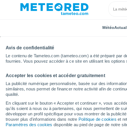
Météo
Actual
Avis de confidentialité
Le contenu de Tameteo.com (tameteo.com) a été préparé par des 
fournies. Vous pouvez accéder à ce site en utilisant les options 
Accepter les cookies et accéder gratuitement
Accueil
Pologne
Mazovie
Pruszków
La publicité numérique personnalisée, basée sur des information
similaires, nous permet de financer notre activité afin de conti
Météo Pruszków
qualité.
En cliquant sur le bouton « Accepter et continuer », vous accéde
13:15
Vendredi
qu'ils soient à nous ou à partenaires, qui nous permettent de sui
développer un profil spécifique pour vous montrer de la publicit
trouver plus d'informations dans notre
Politique de cookies
et re
Éclaircies
Paramètres des cookies
disponible au pied de page de notre si