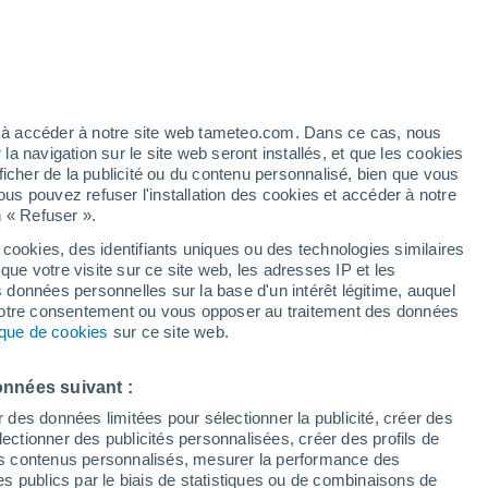
Vigilance jaune
Alerte canicule de niveau modéré à
Pretoro aujourd’hui
é
ez à accéder à notre site web tameteo.com. Dans ce cas, nous
 navigation sur le site web seront installés, et que les cookies
ficher de la publicité ou du contenu personnalisé, bien que vous
ous pouvez refuser l'installation des cookies et accéder à notre
n « Refuser ».
tobre
 cookies, des identifiants uniques ou des technologies similaires
que votre visite sur ce site web, les adresses IP et les
 de couverture nuageuse
Radar de pluie
Satellites
Modèles
s données personnelles sur la base d'un intérêt légitime, auquel
 votre consentement ou vous opposer au traitement des données
tique de cookies
sur ce site web.
imanche
Lundi
Mardi
Mercredi
onnées suivant :
9 Août
10 Août
11 Août
12 Août
r des données limitées pour sélectionner la publicité, créer des
sélectionner des publicités personnalisées, créer des profils de
 des contenus personnalisés, mesurer la performance des
s publics par le biais de statistiques ou de combinaisons de
50%
50%