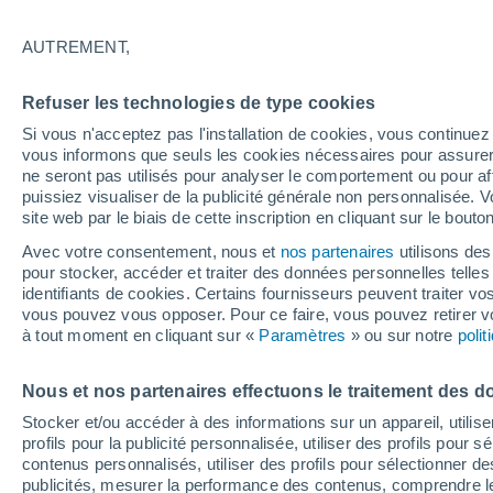
34°
AUTREMENT,
UV
6 Élev
Refuser les technologies de type cookies
Sensation de 33°
FPS
15-25
Si vous n'acceptez pas l'installation de cookies, vous continu
vous informons que seuls les cookies nécessaires pour assurer la
ne seront pas utilisés pour analyser le comportement ou pour af
puissiez visualiser de la publicité générale non personnalisée. V
Flash info
site web par le biais de cette inscription en cliquant sur le bouto
Découvrez la tendance météo entre août et oc
Avec votre consentement, nous et
nos partenaires
utilisons des
pour stocker, accéder et traiter des données personnelles telles 
Météo 1 - 7 jours
Heure par heure
Actualité
Carte
identifiants de cookies. Certains fournisseurs peuvent traiter vo
vous pouvez vous opposer. Pour ce faire, vous pouvez retirer
à tout moment en cliquant sur «
Paramètres
» ou sur notre
poli
Demain
Samedi
D
Aujourd´hui
Nous et nos partenaires effectuons le traitement des d
7 Août
8 Août
6 Août
Stocker et/ou accéder à des informations sur un appareil, utilise
profils pour la publicité personnalisée, utiliser des profils pour 
contenus personnalisés, utiliser des profils pour sélectionner
publicités, mesurer la performance des contenus, comprendre le
40%
70%