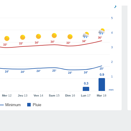
5
4
36°
34°
34°
34°
33°
33°
33°
3
2
25°
25°
24°
24°
24°
24°
24°
0.9
1
0.3
mm
Mer
12
Jeu
13
Ven
14
Sam
15
Dim
16
Lun
17
Mar
18
Minimum
Pluie