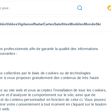
ités
Vidéos
Vigilance
Radar
Cartes
Satellites
Modèles
Monde
Ski
professionnels afin de garantir la qualité des informations
suivantes :
s collectées par le biais de cookies ou de technologies
nuer à vous proposer gratuitement des contenus de très haute
z au site web et vous acceptez l'installation de tous les cookies,
...
vre et d'analyser le comportement sur le site, ainsi que de
é et du contenu personnalisé en fonction de celui-ci. Vous pouvez
Heure par heure
tirer votre consentement à tout moment en cliquant sur le bouton
Intervalles nuageux dans les
te web.
prochaines heures