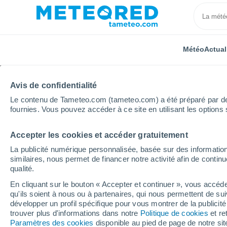
Météo
Actual
Avis de confidentialité
Le contenu de Tameteo.com (tameteo.com) a été préparé par des 
fournies. Vous pouvez accéder à ce site en utilisant les options 
Accepter les cookies et accéder gratuitement
Accueil
Italie
Province de Chieti
Pretoro
La publicité numérique personnalisée, basée sur des information
similaires, nous permet de financer notre activité afin de conti
Météo Pretoro
qualité.
En cliquant sur le bouton « Accepter et continuer », vous accéde
15:15
Jeudi
qu'ils soient à nous ou à partenaires, qui nous permettent de sui
développer un profil spécifique pour vous montrer de la publicit
trouver plus d'informations dans notre
Politique de cookies
et re
Éclaircies
Paramètres des cookies
disponible au pied de page de notre si