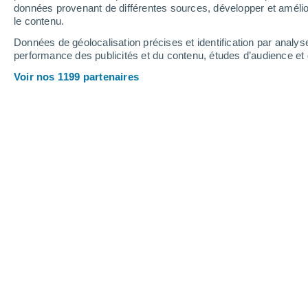
0.2 mm
0.8 mm
données provenant de différentes sources, développer et amélior
le contenu.
35°
/
26°
33°
/
24°
35°
/
25°
Données de géolocalisation précises et identification par analys
performance des publicités et du contenu, études d’audience e
13
-
36
km/h
12
-
37
km/h
10
9
-
28
km/h
Voir nos 1199 partenaires
Météo Pretoro aujourd´hui
, 6 août
Éclaircies
34°
15:00
T. ressentie
33°
Éclaircies
34°
16:00
T. ressentie
33°
Éclaircies
34°
17:00
T. ressentie
33°
Éclaircies
33°
18:00
T. ressentie
32°