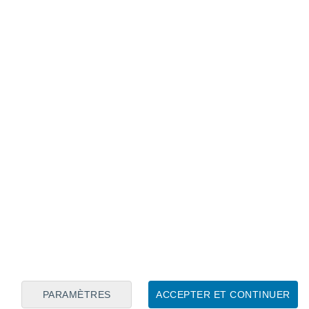
Calendrier lunaire
Lun
Mar
Mer
Jeu
Ven
Sam
Dim
6
7
8
9
10
11
12
13
14
15
16
17
18
19
PARAMÈTRES
ACCEPTER ET CONTINUER