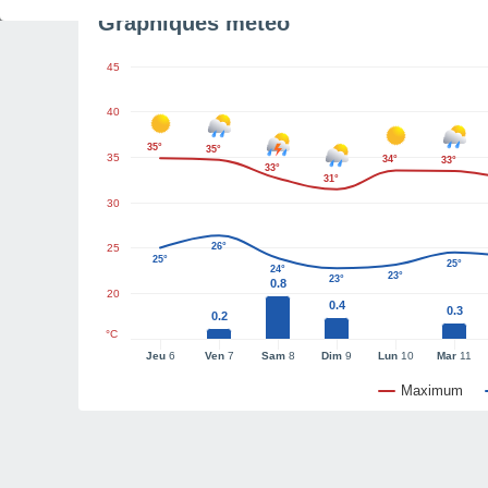
Graphiques météo
45
40
35°
35°
35
34°
33°
33°
31°
30
26°
25
25°
25°
24°
23°
23°
0.8
20
0.4
0.3
0.2
°C
Jeu
6
Ven
7
Sam
8
Dim
9
Lun
10
Mar
11
Maximum