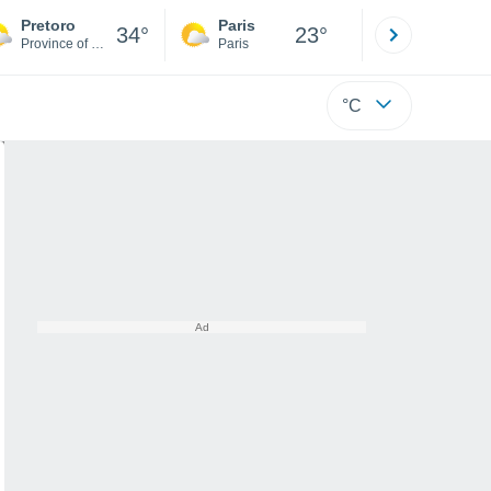
Pretoro
Paris
Montpelli
34°
23°
Province of Chieti
Paris
Hérault
°C