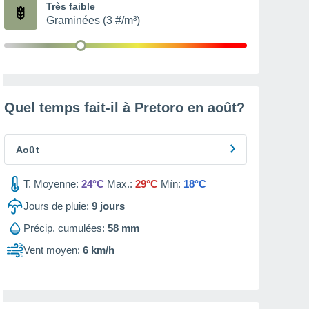
Très faible
Graminées (3 #/m³)
Quel temps fait-il à Pretoro en
août
?
Août
T. Moyenne:
24°C
Max.:
29°C
Mín:
18°C
Jours de pluie:
9
jours
Précip. cumulées:
58 mm
Vent moyen:
6 km/h