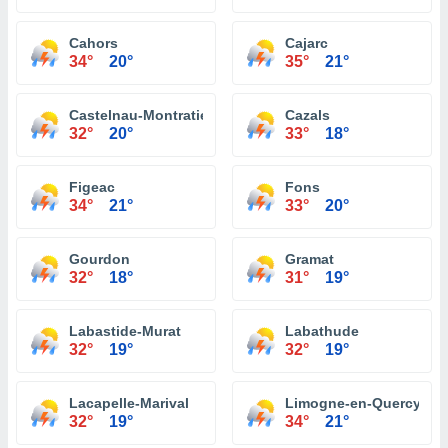
Cahors
Cajarc
34°
20°
35°
21°
Castelnau-Montratier
Cazals
32°
20°
33°
18°
Figeac
Fons
34°
21°
33°
20°
Gourdon
Gramat
32°
18°
31°
19°
Labastide-Murat
Labathude
32°
19°
32°
19°
Lacapelle-Marival
Limogne-en-Quercy
32°
19°
34°
21°