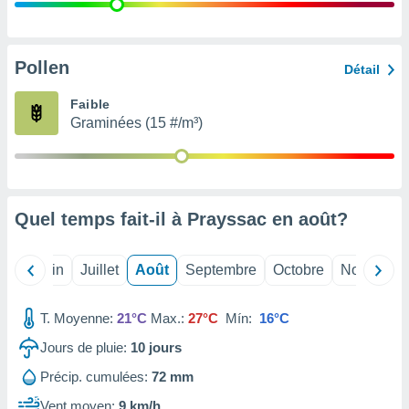
nées
lles sur
d'un
égitime,
Pollen
Détail
vous
vous
Faible
 Pour ce
Graminées (15 #/m³)
ous
etirer
ement
 opposer
Quel temps fait-il à Prayssac en
août
?
ement
nées à
ment en
Mai
Juin
Juillet
Août
Septembre
Octobre
Novembre
 sur «
res
» ou
e
T. Moyenne:
21°C
Max.:
27°C
Mín:
16°C
que de
kies
Jours de pluie:
10
jours
ite web.
Précip. cumulées:
72 mm
t nos
Vent moyen:
9 km/h