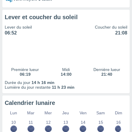
ires
ons le
ent des
Lever et coucher du soleil
es
 :
Lever du soleil
Coucher du soleil
et/ou
06:52
21:08
 à des
ions sur
eil,
des
limitées
Première lueur
Midi
Dernière lueur
nner la
06:19
14:00
21:40
, créer
ils pour
Durée du jour
14 h 16 min
ité
Lumière du jour restante
11 h 23 min
lisée,
des
Calendrier lunaire
our
nner des
Lun
Mar
Mer
Jeu
Ven
Sam
Dim
és
lisées,
10
11
12
13
14
15
16
s profils
enus