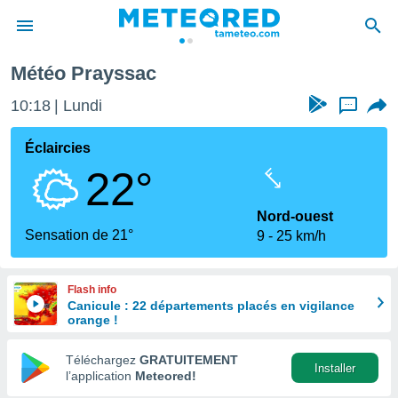
Météo Prayssac
e
ntialité
10:18
Lundi
...
enu de
o.com
Éclaircies
o.com) a
22°
aré par
onnels
Nord-ouest
arantir
Sensation de 21°
9
25 km/h
té des
ions
. Vous
Flash info
accéder
Canicule : 22 départements placés en vigilance
e en
orange !
 les
Téléchargez
GRATUITEMENT
s :
Installer
l’application
Meteored!
r les