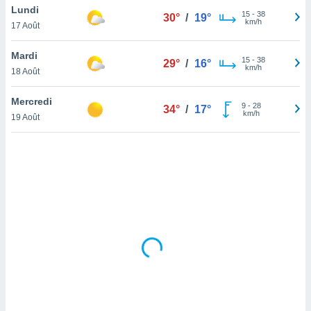
Lundi
lisé en
15
-
38
30°
/
19°
km/h
 de
17 Août
. Vous
rouver
Mardi
15
-
38
29°
/
16°
km/h
18 Août
ations
re
Mercredi
que de
9
-
28
34°
/
17°
km/h
kies
19 Août
r votre
ement à
ment en
sur le
res des
kies
le au
page de
te web.
MENT,
 les