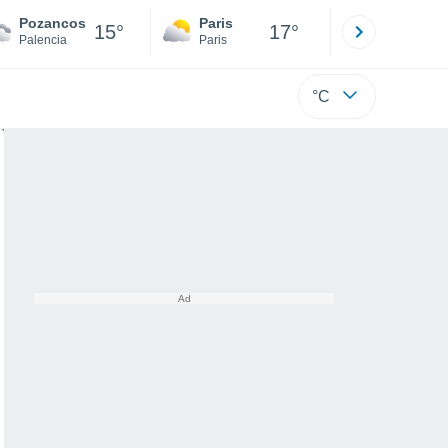
Pozancos
Paris
Montpelli
15°
17°
Palencia
Paris
Hérault
°C