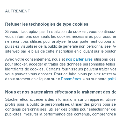
15°
AUTREMENT,
Nord-est
Refuser les technologies de type cookies
Sensation de 15°
17
-
34 km
Si vous n'acceptez pas l'installation de cookies, vous continu
vous informons que seuls les cookies nécessaires pour assurer la
ne seront pas utilisés pour analyser le comportement ou pour af
puissiez visualiser de la publicité générale non personnalisée. V
Flash info
site web par le biais de cette inscription en cliquant sur le bouto
Découvrez la tendance météo entre août et oc
Avec votre consentement, nous et
nos partenaires
utilisons des
pour stocker, accéder et traiter des données personnelles telles 
Météo 1 - 7 jours
Heure par heure
Actualité
Carte 
identifiants de cookies. Certains fournisseurs peuvent traiter vo
vous pouvez vous opposer. Pour ce faire, vous pouvez retirer
à tout moment en cliquant sur «
Paramètres
» ou sur notre
poli
Demain
Samedi
D
Aujourd´hui
Nous et nos partenaires effectuons le traitement des d
7 Août
8 Août
6 Août
Stocker et/ou accéder à des informations sur un appareil, utilise
profils pour la publicité personnalisée, utiliser des profils pour 
contenus personnalisés, utiliser des profils pour sélectionner
publicités, mesurer la performance des contenus, comprendre le
60%