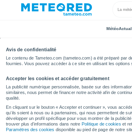
Météo
Actual
Avis de confidentialité
Le contenu de Tameteo.com (tameteo.com) a été préparé par des 
fournies. Vous pouvez accéder à ce site en utilisant les options 
Accepter les cookies et accéder gratuitement
Accueil
Espagne
Castille-et-León
Province de P
La publicité numérique personnalisée, basée sur des information
similaires, nous permet de financer notre activité afin de conti
Météo Pozancos
qualité.
En cliquant sur le bouton « Accepter et continuer », vous accéde
07:31
Jeudi
qu'ils soient à nous ou à partenaires, qui nous permettent de sui
développer un profil spécifique pour vous montrer de la publicit
trouver plus d'informations dans notre
Politique de cookies
et re
Couvert
Paramètres des cookies
disponible au pied de page de notre si