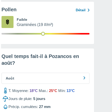
Pollen
Détail
Faible
Graminées (19 #/m³)
Quel temps fait-il à Pozancos en
août
?
Août
T. Moyenne:
18°C
Max.:
25°C
Mín:
13°C
Jours de pluie:
5
jours
Précip. cumulées:
27 mm