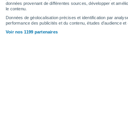
0.7 mm
données provenant de différentes sources, développer et amélior
le contenu.
33°
/
12°
32°
/
14°
27°
/
14°
Données de géolocalisation précises et identification par analys
performance des publicités et du contenu, études d’audience e
21
-
46
km/h
18
-
46
km/h
22
22
-
44
km/h
Voir nos 1199 partenaires
Météo Pozancos aujourd´hui
, 6 août
Couvert
15°
08:00
T. ressentie
15°
Couvert
16°
09:00
T. ressentie
16°
Ciel variable
17°
10:00
T. ressentie
17°
Ciel variable
19°
11:00
T. ressentie
19°