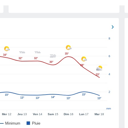
8
35°
34°
6
32°
32°
30°
28°
4
23°
2
15°
15°
14°
13°
13°
13°
13°
mm
Mer
12
Jeu
13
Ven
14
Sam
15
Dim
16
Lun
17
Mar
18
Minimum
Pluie