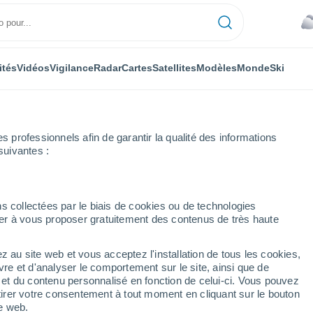
ités
Vidéos
Vigilance
Radar
Cartes
Satellites
Modèles
Monde
Ski
professionnels afin de garantir la qualité des informations
suivantes :
alencia
Pozancos
s collectées par le biais de cookies ou de technologies
nuer à vous proposer gratuitement des contenus de très haute
z au site web et vous acceptez l'installation de tous les cookies,
...
vre et d'analyser le comportement sur le site, ainsi que de
é et du contenu personnalisé en fonction de celui-ci. Vous pouvez
Heure par heure
tirer votre consentement à tout moment en cliquant sur le bouton
Ciel couvert dans les prochaines
te web.
heures