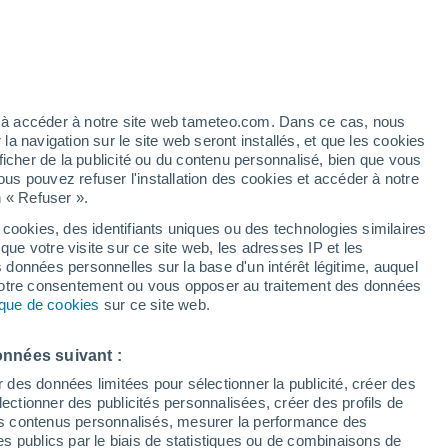
/h
ez à accéder à notre site web tameteo.com. Dans ce cas, nous
 navigation sur le site web seront installés, et que les cookies
ficher de la publicité ou du contenu personnalisé, bien que vous
ous pouvez refuser l'installation des cookies et accéder à notre
n « Refuser ».
tobre
 cookies, des identifiants uniques ou des technologies similaires
que votre visite sur ce site web, les adresses IP et les
de pluie
Radar de pluie
Satellites
Modèles
s données personnelles sur la base d'un intérêt légitime, auquel
 votre consentement ou vous opposer au traitement des données
tique de cookies
sur ce site web.
imanche
Lundi
Mardi
Mercredi
onnées suivant :
9 Août
10 Août
11 Août
12 Août
r des données limitées pour sélectionner la publicité, créer des
sélectionner des publicités personnalisées, créer des profils de
 des contenus personnalisés, mesurer la performance des
s publics par le biais de statistiques ou de combinaisons de
30%