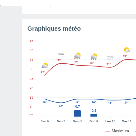
Lumière du jour restante
14 h 32 min
Graphiques météo
45
40
35°
35
33°
32°
32°
31°
30
27°
25
20
15
14°
14°
14°
14°
14°
12°
0.7
10
0.3
°C
Jeu
6
Ven
7
Sam
8
Dim
9
Lun
10
Mar
11
Maximum