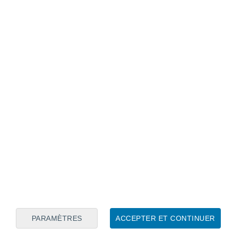
Calendrier lunaire
Lun
Mar
Mer
Jeu
Ven
Sam
Dim
6
7
8
9
10
11
12
13
14
15
16
17
18
19
PARAMÈTRES
ACCEPTER ET CONTINUER